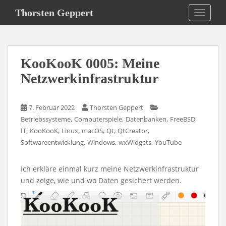
S
Thorsten Geppert
TOGGLE
k
i
p
t
KooKooK 0005: Meine
o
m
Netzwerkinfrastruktur
a
i
7. Februar 2022
Thorsten Geppert
n
,
,
,
,
Betriebssysteme
Computerspiele
Datenbanken
FreeBSD
c
,
,
,
,
,
,
IT
KooKooK
Linux
macOS
Qt
QtCreator
o
,
,
,
Softwareentwicklung
Windows
wxWidgets
YouTube
n
t
e
Ich erkläre einmal kurz meine Netzwerkinfrastruktur
n
und zeige, wie und wo Daten gesichert werden.
t