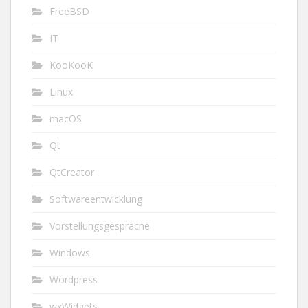
FreeBSD
IT
KooKooK
Linux
macOS
Qt
QtCreator
Softwareentwicklung
Vorstellungsgespräche
Windows
Wordpress
wxWidgets