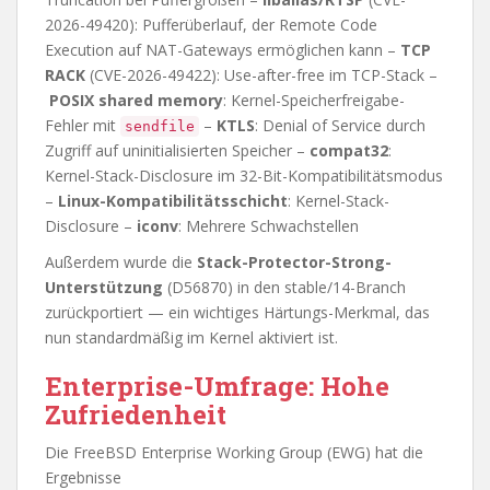
2026-49420): Pufferüberlauf, der Remote Code
Execution auf NAT-Gateways ermöglichen kann –
TCP
RACK
(CVE-2026-49422): Use-after-free im TCP-Stack –
POSIX shared memory
: Kernel-Speicherfreigabe-
Fehler mit
–
KTLS
: Denial of Service durch
sendfile
Zugriff auf uninitialisierten Speicher –
compat32
:
Kernel-Stack-Disclosure im 32-Bit-Kompatibilitätsmodus
–
Linux-Kompatibilitätsschicht
: Kernel-Stack-
Disclosure –
iconv
: Mehrere Schwachstellen
Außerdem wurde die
Stack-Protector-Strong-
Unterstützung
(D56870) in den stable/14-Branch
zurückportiert — ein wichtiges Härtungs-Merkmal, das
nun standardmäßig im Kernel aktiviert ist.
Enterprise-Umfrage: Hohe
Zufriedenheit
Die FreeBSD Enterprise Working Group (EWG) hat die
Ergebnisse