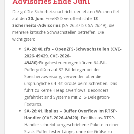
Advisories Ende Juni
Die größte Sicherheitsnachricht der letzten Wochen fiel
auf den
30. Juni
: FreeBSD veröffentlichte
13
Sicherheits-Advisories
(SA-26:37 bis SA-26:49), die
mehrere kritische Schwachstellen betreffen. Die
wichtigsten:
SA-26:40.zfs – OpenZFS-Schwachstellen (CVE-
2026-49429, CVE-2026-
49430):
Eingabesteuerungen kürzen 64-Bit-
Puffergrößen auf 32-Bit-Integer bei der
Speicherzuweisung, verwenden aber die
ursprüngliche 64-Bit-Größe beim Schreiben. Das
führt zu Kernel-Heap-Overflows. Besonders
gefährdet sind Systeme mit ZFS-Delegation-
Features.
SA-26:41.libalias – Buffer Overflow im RTSP-
Handler (CVE-2026-49420):
Der libalias-RTSP-
Handler schreibt umgeschriebene Pakete in einen
Stack-Puffer fester Länge, ohne die Größe zu