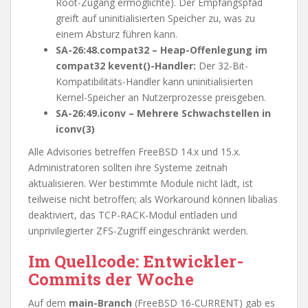
Root-Zugang ermöglichte). Der Empfangspfad
greift auf uninitialisierten Speicher zu, was zu
einem Absturz führen kann.
SA-26:48.compat32 – Heap-Offenlegung im
compat32 kevent()-Handler:
Der 32-Bit-
Kompatibilitäts-Handler kann uninitialisierten
Kernel-Speicher an Nutzerprozesse preisgeben.
SA-26:49.iconv – Mehrere Schwachstellen in
iconv(3)
Alle Advisories betreffen FreeBSD 14.x und 15.x.
Administratoren sollten ihre Systeme zeitnah
aktualisieren. Wer bestimmte Module nicht lädt, ist
teilweise nicht betroffen; als Workaround können libalias
deaktiviert, das TCP-RACK-Modul entladen und
unprivilegierter ZFS-Zugriff eingeschränkt werden.
Im Quellcode: Entwickler-
Commits der Woche
Auf dem
main-Branch
(FreeBSD 16-CURRENT) gab es