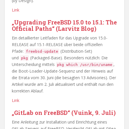
(by Design).
Link
„Upgrading FreeBSD 15.0 to 15.1: The
Official Paths“ (Larvitz Blog)
Ein detaillierter Leitfaden für das Upgrade von 15.0-
RELEASE auf 15.1-RELEASE über beide offiziellen
Pfade:
(Distribution-Set)
freebsd-update
und
(Packaged-Base). Besonders nützlich: Die
pkg
Unterscheidung mittels
,
pkg which /usr/bin/uname
die Boot-Loader-Update-Sequenz und der Hinweis auf
die Errata vom 30. Juni (die besagten 13 Advisories). Der
Artikel wurde am 2. Juli aktualisiert und enthält nun den
korrekten Ablauf.
Link
„GitLab on FreeBSD“ (Vuink, 9. Juli)
Eine Anleitung zur Installation und Einrichtung eines
GitLab-Servers auf FreeBSD. Vergleicht GitLab mit Gitea