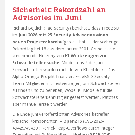
Sicherheit: Rekordzahl an
Advisories im Juni
Richard Bejtlich (Tao Security) berichtet, dass FreeBSD
im
Juni 2026 mit 25 Security Advisories einen
neuen Projektrekord
aufgestellt hat — der vorherige
Rekord lag bei 18 aus dem Januar 2001. Grund ist die
zunehmende Nutzung von
KI-Werkzeugen zur
Schwachstellensuche
: Mindestens 9 der Juni-
Schwachstellen wurden mithilfe von KI entdeckt. Das
Alpha-Omega-Projekt finanziert FreeBSD-Security-
Team-Mitglieder mit Festverträgen, um Schwachstellen
zu finden und zu beheben, wobei KI-Modelle für die
Schwachstellenerkennung eingesetzt werden, Patches
aber manuell erstellt werden.
Die Ende Juni veröffentlichten Advisories betreffen
kritische Komponenten: –
OpenZFS
(CVE-2026-
49429/49430): Kernel-Heap-Overflows durch Integer-
Truncation bei Puffergrößen –
libalias/RTSP
(CVE-