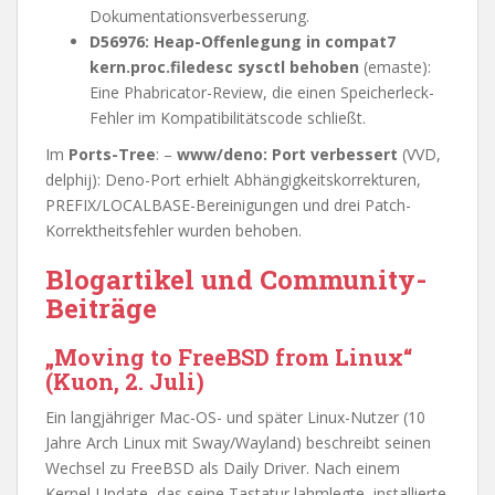
Dokumentationsverbesserung.
D56976: Heap-Offenlegung in compat7
kern.proc.filedesc sysctl behoben
(emaste):
Eine Phabricator-Review, die einen Speicherleck-
Fehler im Kompatibilitätscode schließt.
Im
Ports-Tree
: –
www/deno: Port verbessert
(VVD,
delphij): Deno-Port erhielt Abhängigkeitskorrekturen,
PREFIX/LOCALBASE-Bereinigungen und drei Patch-
Korrektheitsfehler wurden behoben.
Blogartikel und Community-
Beiträge
„Moving to FreeBSD from Linux“
(Kuon, 2. Juli)
Ein langjähriger Mac-OS- und später Linux-Nutzer (10
Jahre Arch Linux mit Sway/Wayland) beschreibt seinen
Wechsel zu FreeBSD als Daily Driver. Nach einem
Kernel-Update, das seine Tastatur lahmlegte, installierte