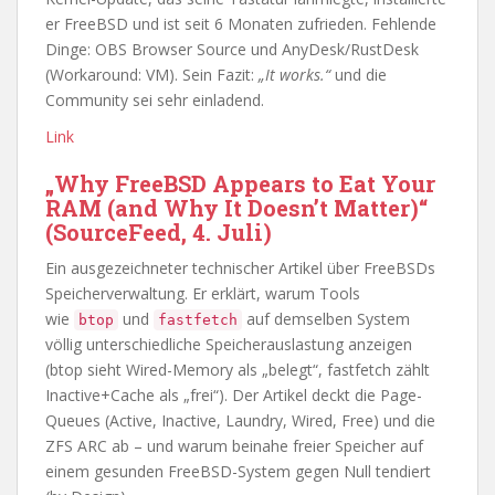
er FreeBSD und ist seit 6 Monaten zufrieden. Fehlende
Dinge: OBS Browser Source und AnyDesk/RustDesk
(Workaround: VM). Sein Fazit:
„It works.“
und die
Community sei sehr einladend.
Link
„Why FreeBSD Appears to Eat Your
RAM (and Why It Doesn’t Matter)“
(SourceFeed, 4. Juli)
Ein ausgezeichneter technischer Artikel über FreeBSDs
Speicherverwaltung. Er erklärt, warum Tools
wie
und
auf demselben System
btop
fastfetch
völlig unterschiedliche Speicherauslastung anzeigen
(btop sieht Wired-Memory als „belegt“, fastfetch zählt
Inactive+Cache als „frei“). Der Artikel deckt die Page-
Queues (Active, Inactive, Laundry, Wired, Free) und die
ZFS ARC ab – und warum beinahe freier Speicher auf
einem gesunden FreeBSD-System gegen Null tendiert