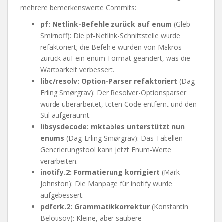
mehrere bemerkenswerte Commits:
pf: Netlink-Befehle zurück auf enum
(Gleb
Smirnoff): Die pf-Netlink-Schnittstelle wurde
refaktoriert; die Befehle wurden von Makros
zurück auf ein enum-Format geändert, was die
Wartbarkeit verbessert.
libc/resolv: Option-Parser refaktoriert
(Dag-
Erling Smørgrav): Der Resolver-Optionsparser
wurde überarbeitet, toten Code entfernt und den
Stil aufgeräumt.
libsysdecode: mktables unterstützt nun
enums
(Dag-Erling Smørgrav): Das Tabellen-
Generierungstool kann jetzt Enum-Werte
verarbeiten.
inotify.2: Formatierung korrigiert
(Mark
Johnston): Die Manpage für inotify wurde
aufgebessert.
pdfork.2: Grammatikkorrektur
(Konstantin
Belousov): Kleine, aber saubere