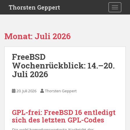
S
Thorsten Geppert
TOGGLE
k
i
p
t
Monat:
Juli 2026
o
m
a
FreeBSD
i
Wochenrückblick: 14.–20.
n
c
Juli 2026
o
n
t
20. Juli 2026
Thorsten Geppert
e
n
t
GPL-frei: FreeBSD 16 entledigt
sich des letzten GPL-Codes
Die wohl bemerkenswerteste Nachricht der