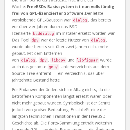
Woche:
FreeBSDs Basissystem ist nun vollständig
frei von GPL-lizenzierter Software.
Der letzte
verbleibende GPL-Baustein war
, das bereits
dialog
vor über vier Jahren durch das BSD-
lizenzierte
im Installer ersetzt worden war.
bsddialog
Das Tool
war der letzte Nutzer von
,
dpv
dialog
wurde aber bereits seit über zwei Jahren nicht mehr
gebaut. Mit dem Entfernen
von
,
,
und
wurde
dialog
dpv
libdpv
libfigpar
auch das gesamte
-Unterverzeichnis aus dem
gnu/
Source-Tree entfernt — ein Verzeichnis, das über
Jahrzehnte Bestand hatte.
Für Endanwender ändert sich im Alltag nichts, da die
betroffenen Komponenten längst ersetzt waren oder
nicht mehr gebaut wurden. Symbolisch ist der Schritt
jedoch von großer Bedeutung: Er schließt eine der
längsten technischen Transitionen in der FreeBSD-
Geschichte ab. Die Ports-Sammlung enthält weiterhin
tausende GPL-lizenzierte Programme — die Änderung