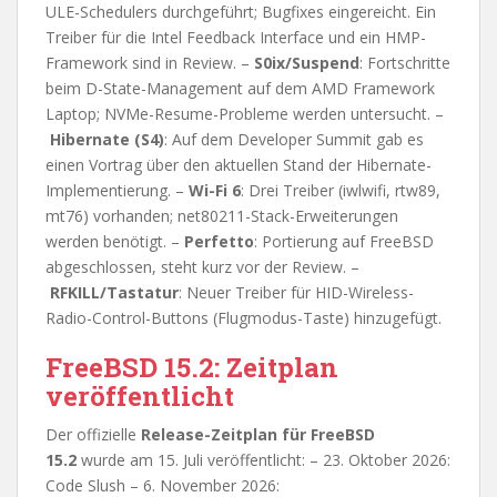
ULE-Schedulers durchgeführt; Bugfixes eingereicht. Ein
Treiber für die Intel Feedback Interface und ein HMP-
Framework sind in Review. –
S0ix/Suspend
: Fortschritte
beim D-State-Management auf dem AMD Framework
Laptop; NVMe-Resume-Probleme werden untersucht. –
Hibernate (S4)
: Auf dem Developer Summit gab es
einen Vortrag über den aktuellen Stand der Hibernate-
Implementierung. –
Wi-Fi 6
: Drei Treiber (iwlwifi, rtw89,
mt76) vorhanden; net80211-Stack-Erweiterungen
werden benötigt. –
Perfetto
: Portierung auf FreeBSD
abgeschlossen, steht kurz vor der Review. –
RFKILL/Tastatur
: Neuer Treiber für HID-Wireless-
Radio-Control-Buttons (Flugmodus-Taste) hinzugefügt.
FreeBSD 15.2: Zeitplan
veröffentlicht
Der offizielle
Release-Zeitplan für FreeBSD
15.2
wurde am 15. Juli veröffentlicht: – 23. Oktober 2026:
Code Slush – 6. November 2026: