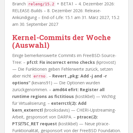
Branch
+ BETA1 – 4. Dezember 2026:
releng/15.2
RELEASE-Builds – 8. Dezember 2026: Release-
Ankündigung – End-of-Life: 15.1 am 31. März 2027, 15.2
am 30. September 2027
Kernel-Commits der Woche
(Auswahl)
Einige bemerkenswerte Commits im FreeBSD-Source-
Tree: –
pfctl: Fix incorrect errno checks
(kprovost)
— Die Funktionen geben Fehlerwerte zurück, setzen
aber nicht
. –
Revert „pkg: Add -j and -r
errno
options“
(kevans91) — Die Optionen wurden
zurückgenommen. –
amd64 efirt: Register all
runtime regions as fictitious
(kostikbel) — Wichtig
für Virtualisierung. –
exterrctl(2): Add
kern_exterrctl
(brooksdavis) — CHERI-Upstreaming-
Arbeit, gesponsort von DARPA. –
ptrace(2):
PT
SET
SC_RET request
(kostikbel) — Neue ptrace-
Funktionalität, gesponsort von der FreeBSD Foundation.