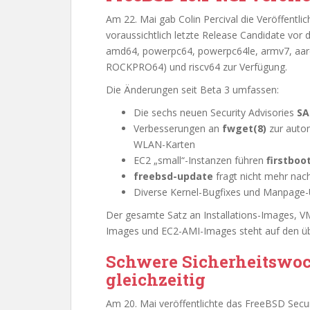
Am 22. Mai gab Colin Percival die Veröffentl
voraussichtlich letzte Release Candidate vor 
amd64, powerpc64, powerpc64le, armv7, aar
ROCKPRO64) und riscv64 zur Verfügung.
Die Änderungen seit Beta 3 umfassen:
Die sechs neuen Security Advisories
SA
Verbesserungen an
fwget(8)
zur autom
WLAN-Karten
EC2 „small“-Instanzen führen
firstboo
freebsd-update
fragt nicht mehr na
Diverse Kernel-Bugfixes und Manpage
Der gesamte Satz an Installations-Images,
Images und EC2-AMI-Images steht auf den üb
Schwere Sicherheitswoc
gleichzeitig
Am 20. Mai veröffentlichte das FreeBSD Secur