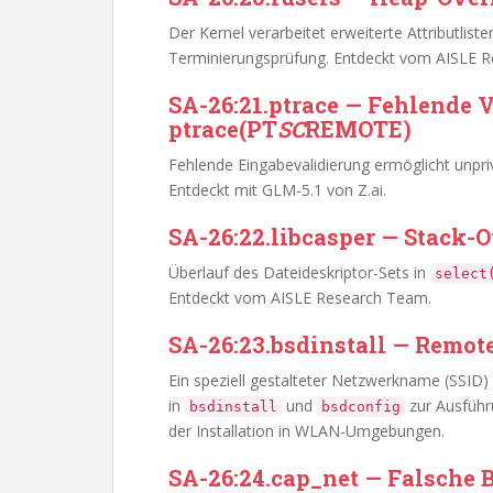
Der Kernel verarbeitet erweiterte Attributl
Terminierungsprüfung. Entdeckt vom AISLE 
SA-26:21.ptrace — Fehlende 
ptrace(PT
SC
REMOTE)
Fehlende Eingabevalidierung ermöglicht unpriv
Entdeckt mit GLM-5.1 von Z.ai.
SA-26:22.libcasper — Stack-O
Überlauf des Dateideskriptor-Sets in
select
Entdeckt vom AISLE Research Team.
SA-26:23.bsdinstall — Remo
Ein speziell gestalteter Netzwerkname (SSID
in
und
zur Ausführu
bsdinstall
bsdconfig
der Installation in WLAN-Umgebungen.
SA-26:24.cap_net — Falsche