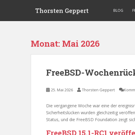
S
Thorsten Geppert
k
BLOG
F
i
p
t
o
Monat:
Mai 2026
m
a
i
n
FreeBSD-Wochenrückb
c
o
n
25. Mai 2026
Thorsten Geppert
Komme
t
e
Die vergangene Woche war eine der ereignisr
n
Sicherheitslücken wurden gleichzeitig veröffe
t
Status, und die FreeBSD Foundation zeigt si
FreeBSD 15.1-RC1 veröffe