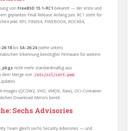
ichung von
FreeBSD 15.1-RC1
bekannt — der erste und
dem geplanten Final Release Anfang Juni. RC1 steht für
ch64 (inkl. RPI, PINE64, PINEBOOK, ROCK64,
-26:18
bis
SA-26:24
(siehe unten)
atischen Erkennung benötigter Firmware für weitere
t_pkgs
nicht mehr standardmäßig aus
ch dem Merge von
/etc/ssl/cert.pem
-Updates
 VM-Images (QCOW2, VHD, VMDK, Raw), OCI-Container-
lichen Download-Mirrors bereit.
he: Sechs Advisories
ity Team gleich sechs Security Advisories — und