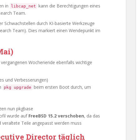
en in
kann die Berechtigungen eines
libcap_net
search Team.
r Schwachstellen durch KI-basierte Werkzeuge
esearch Team). Dies markiert einen Wendepunkt im
Mai)
m vergangenen Wochenende ebenfalls wichtige
xes und Verbesserungen)
ch
beim ersten Boot durch, um
pkg upgrade
tzen nun pkgbase
ofil wurde auf
FreeBSD 15.2 verschoben
, da das
d veraltete Teile angepasst werden muss
utive Director täglich