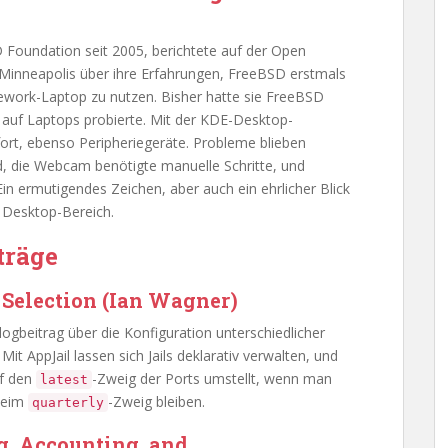
 Foundation seit 2005, berichtete auf der Open
Minneapolis über ihre Erfahrungen, FreeBSD erstmals
ework-Laptop zu nutzen. Bisher hatte sie FreeBSD
 auf Laptops probierte. Mit der KDE-Desktop-
rt, ebenso Peripheriegeräte. Probleme blieben
, die Webcam benötigte manuelle Schritte, und
Ein ermutigendes Zeichen, aber auch ein ehrlicher Blick
 Desktop-Bereich.
träge
 Selection (Ian Wagner)
logbeitrag über die Konfiguration unterschiedlicher
it AppJail lassen sich Jails deklarativ verwalten, und
uf den
-Zweig der Ports umstellt, wenn man
latest
 beim
-Zweig bleiben.
quarterly
g, Accounting, and