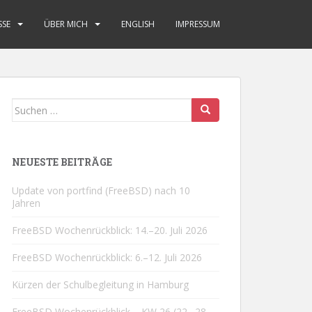
SSE
ÜBER MICH
ENGLISH
IMPRESSUM
Suchen
nach:
NEUESTE BEITRÄGE
Update von portfind (FreeBSD) nach 10
Jahren
FreeBSD Wochenrückblick: 14.–20. Juli 2026
FreeBSD Wochenrückblick: 6.–12. Juli 2026
Kürzen der Schulbegleitung in Hamburg
FreeBSD Wochenrückblick – KW 26 (22.–28.