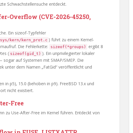
zte Schwachstellensuche entdeckt.
ffer-Overflow (CVE-2026-45250,
e. Ein sizeof-Typfehler
) führt zu einem Kernel-
sys/kern/kern_prot.c
emaufruf. Die Fehlerkette:
ergibt 8
sizeof(*groups)
tes (
). Ein unprivilegierter lokaler
sizeof(gid_t)
 sogar auf Systemen mit SMAP/SMEP. Die
k unter dem Namen „FatGid“ veröffentlicht und
en in p5), 15.0 (behoben in p9). FreeBSD 13.x und
ort nicht existiert.
ter-Free
nn zu Use-After-Free im Kernel führen. Entdeckt von
rflow in FUSE_LISTXATTR