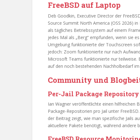
FreeBSD auf Laptop
Deb Goodkin, Executive Director der FreeBSD
Source Summit North America (OSS 2026) in 
als tägliches Betriebssystem auf einem Fram
jedes Mal als „Berg“ empfunden, wenn sie es
Umgebung funktionierte der Touchscreen sofo
jedoch: Zoom funktionierte nur nach Aufwand
Microsoft Teams funktionierte nur teilweise. 
auf den noch bestehenden Nachholbedarf im
Community und Blogbei
Per-Jail Package Repository
Ian Wagner veröffentlichte einen hilfreichen B
Package-Repositorien pro Jail unter FreeBSD. M
der Beitrag zeigt, wie man spezifische Jails a
aktuellere Pakete benötigt, während andere
FreeBSD Resource Monitorin