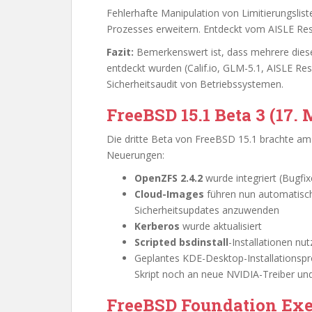
Fehlerhafte Manipulation von Limitierungslist
Prozesses erweitern. Entdeckt vom AISLE Re
Fazit:
Bemerkenswert ist, dass mehrere diese
entdeckt wurden (Calif.io, GLM-5.1, AISLE R
Sicherheitsaudit von Betriebssystemen.
FreeBSD 15.1 Beta 3 (17. 
Die dritte Beta von FreeBSD 15.1 brachte a
Neuerungen:
OpenZFS 2.4.2
wurde integriert (Bugfi
Cloud-Images
führen nun automatis
Sicherheitsupdates anzuwenden
Kerberos
wurde aktualisiert
Scripted bsdinstall
-Installationen nu
Geplantes KDE-Desktop-Installationspr
Skript noch an neue NVIDIA-Treiber un
FreeBSD Foundation Exec