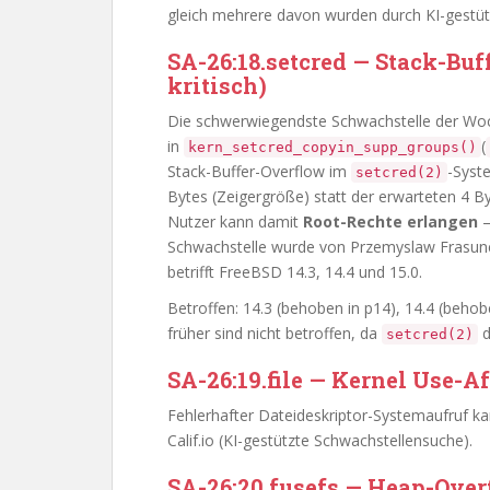
gleich mehrere davon wurden durch KI-gestüt
SA-26:18.setcred — Stack-Bu
kritisch)
Die schwerwiegendste Schwachstelle der Woch
in
(
kern_setcred_copyin_supp_groups()
Stack-Buffer-Overflow im
-Syst
setcred(2)
Bytes (Zeigergröße) statt der erwarteten 4 By
Nutzer kann damit
Root-Rechte erlangen
—
Schwachstelle wurde von Przemyslaw Frasune
betrifft FreeBSD 14.3, 14.4 und 15.0.
Betroffen: 14.3 (behoben in p14), 14.4 (behob
früher sind nicht betroffen, da
d
setcred(2)
SA-26:19.file — Kernel Use-Af
Fehlerhafter Dateideskriptor-Systemaufruf ka
Calif.io (KI-gestützte Schwachstellensuche).
SA-26:20.fusefs — Heap-Ove