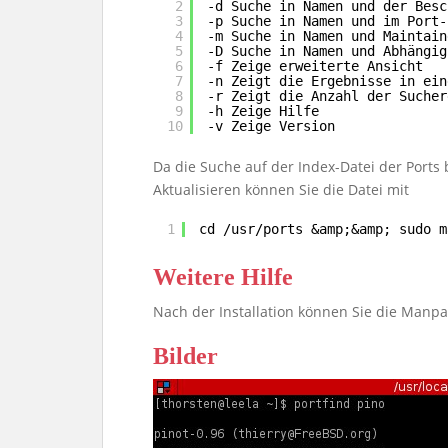
2
-d Suche in Namen und der Besc
3
-p Suche in Namen und im Port-
4
-m Suche in Namen und Maintain
5
-D Suche in Namen und Abhängig
6
-f Zeige erweiterte Ansicht
7
-n Zeigt die Ergebnisse in ein
8
-r Zeigt die Anzahl der Sucher
9
-h Zeige Hilfe
10
-v Zeige Version
Da die Suche auf der Index-Datei der Ports bas
Aktualisieren können Sie die Datei mit
1
cd /usr/ports &amp;&amp; sudo m
Weitere Hilfe
Nach der Installation können Sie die Manp
Bilder