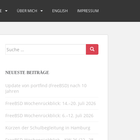
E
ÜBER MICH
ENGLISH
IMPRESSUM
Suche
nach:
NEUESTE BEITRÄGE
Update von portfind (FreeBSD) nach 10
Jahren
FreeBSD Wochenrückblick: 14.–20. Juli 2026
FreeBSD Wochenrückblick: 6.–12. Juli 2026
Kürzen der Schulbegleitung in Hamburg
FreeBSD Wochenrückblick – KW 26 (22.–28.