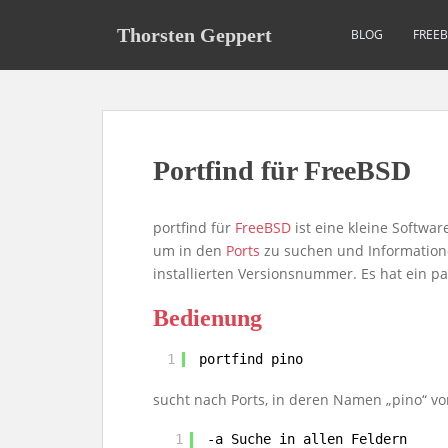
S
k
Thorsten Geppert
BLOG
FREE
i
p
t
o
m
Portfind für FreeBSD
a
i
n
portfind für
FreeBSD
ist eine kleine Softwar
c
um in den
Ports
zu suchen und Informatione
o
installierten Versionsnummer. Es hat ein pa
n
t
Bedienung
e
n
1
portfind pino
t
sucht nach Ports, in deren Namen „pino“ v
1
-a Suche in allen Feldern