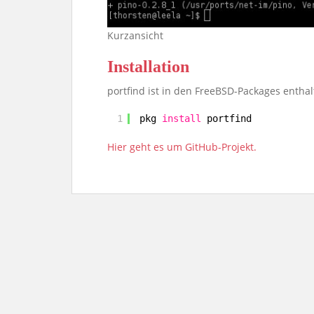
Kurzansicht
Installation
portfind ist in den FreeBSD-Packages enthal
1
pkg 
install
portfind
Hier geht es um GitHub-Projekt.