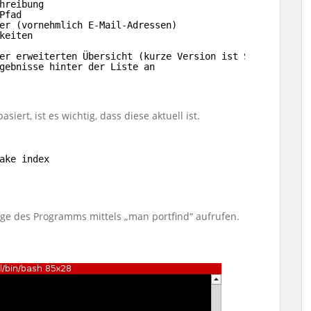
hreibung
Pfad
er (vornehmlich E-Mail-Adressen)
keiten
er erweiterten Übersicht (kurze Version ist Standard)
gebnisse hinter der Liste an
iert, ist es wichtig, dass diese aktuell ist.
ake index
age des Programms mittels „man portfind“ aufrufen.