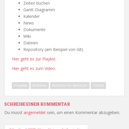
Zeiten buchen
Gantt-Diagramm
Kalender
News
Dokumente
Wiki
Dateien
Repository (am Beispiel von Git)
Hier geht es zur Playlist.
Hier geht es zum Video.
Projekte
Redmine
Redmine für Benutzer
Tickets
SCHREIBE EINEN KOMMENTAR
Du musst
angemeldet
sein, um einen Kommentar abzugeben.
Beitragsnavigation