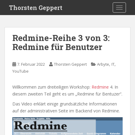
S
Thorsten Geppert
TOGGLE
k
i
p
t
Redmine-Reihe 3 von 3:
o
Redmine für Benutzer
m
a
i
,
,
7. Februar 2022
Thorsten Geppert
Arbyte
IT
n
YouTube
c
o
n
Willkommen zum dreiteiligen Workshop:
Redmine
4. In
t
diesem zweiten Teil geht es um „Redmine für Bentuzer“.
e
Das Video erklärt einige grundsätzliche Informationen
n
auf der administrativen Seite im Backend von Redmine.
t