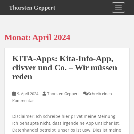
S
Thorsten Geppert
TOGGLE
k
i
p
t
Monat:
April 2024
o
m
a
KITA-Apps: Kita-Info-App,
i
n
clivver und Co. – Wir müssen
c
reden
o
n
t
9. April 2024
Thorsten Geppert
Schreib einen
e
Kommentar
n
t
Disclaimer: Ich schreibe hier privat meine Meinung.
Ich behaupte nicht, dass irgendeine App unsicher ist,
Datenhandel betreibt, unseriös ist usw. Dies ist meine