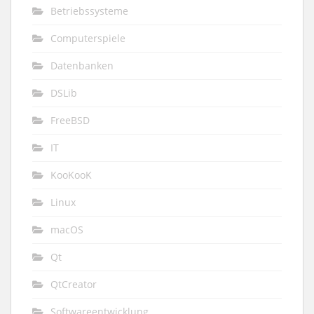
Betriebssysteme
Computerspiele
Datenbanken
DSLib
FreeBSD
IT
KooKooK
Linux
macOS
Qt
QtCreator
Softwareentwicklung