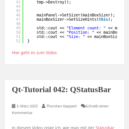
43
tmp->Destroy();
44
45
46
mainPanel->SetSizer(mainBoxSizer);
47
mainBoxSizer->SetSizeHints(
this
);
48
49
std::cout << 
"Element count: "
<< mainBo
50
std::cout << 
"Position: "
<< mainBoxSize
51
std::cout << 
"Size: "
<< mainBoxSizer->G
52
}
Hier geht es zum Video.
Qt-Tutorial 042: QStatusBar
3. März 2025
Thorsten Geppert
Schreib einen
Kommentar
In diesem Video zeige ich, wie man mit der
Statusbar