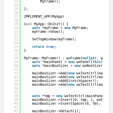
13
MyFrame();
14
15
};
16
17
IMPLEMENT_APP(MyApp)
18
19
bool
MyApp::OnInit() {
20
auto
*myFrame = 
new
MyFrame;
21
myFrame->Show();
22
23
SetTopWindow(myFrame);
24
25
return
true
;
26
}
27
28
MyFrame::MyFrame() : wxFrame(
nullptr
, wxID_A
29
auto
*mainPanel = 
new
wxPanel(
this
);
30
auto
*mainBoxSizer = 
new
wxBoxSizer(wxHO
31
32
mainBoxSizer->Add(
new
wxTextCtrl(mainPan
33
mainBoxSizer->Add(
new
wxTextCtrl(mainPan
34
mainBoxSizer->AddStretchSpacer();
35
mainBoxSizer->Add(
new
wxTextCtrl(mainPan
36
37
38
auto
*tmp = 
new
wxTextCtrl(mainPanel, wx
39
mainBoxSizer->Insert(0, tmp, 1, wxEXPAND
40
mainBoxSizer->InsertSpacer(0, 50);
41
42
mainBoxSizer->Detach(1);