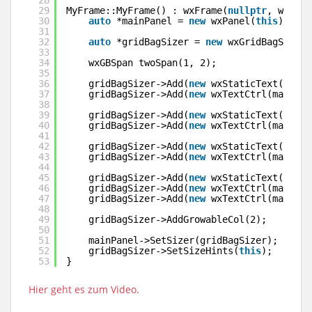
29
MyFrame::MyFrame() : wxFrame(
nullptr
, wxID_A
30
auto
*mainPanel = 
new
wxPanel(
this
);
31
32
auto
*gridBagSizer = 
new
wxGridBagSizer(
33
34
wxGBSpan twoSpan(1, 2);
35
36
gridBagSizer->Add(
new
wxStaticText(mainP
37
gridBagSizer->Add(
new
wxTextCtrl(mainPan
38
39
gridBagSizer->Add(
new
wxStaticText(mainP
40
gridBagSizer->Add(
new
wxTextCtrl(mainPan
41
42
gridBagSizer->Add(
new
wxStaticText(mainP
43
gridBagSizer->Add(
new
wxTextCtrl(mainPan
44
45
gridBagSizer->Add(
new
wxStaticText(mainP
46
gridBagSizer->Add(
new
wxTextCtrl(mainPan
47
gridBagSizer->Add(
new
wxTextCtrl(mainPan
48
49
gridBagSizer->AddGrowableCol(2);
50
51
mainPanel->SetSizer(gridBagSizer);
52
gridBagSizer->SetSizeHints(
this
);
53
}
Hier geht es zum Video.