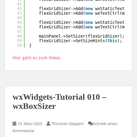
41
42
flexGridSizer->Add(
new
wxStaticText(main
43
flexGridSizer->Add(
new
wxTextCtrl(mainPa
44
45
flexGridSizer->Add(
new
wxStaticText(main
46
flexGridSizer->Add(
new
wxTextCtrl(mainPa
47
48
mainPanel->SetSizer(flexGridSizer);
49
flexGridSizer->SetSizeHints(
this
);
50
}
Hier geht es zum Video.
wxWidgets-Tutorial 010 –
wxBoxSizer
10. März 2025
Thorsten Geppert
Schreib einen
Kommentar