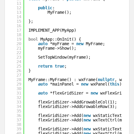
11
12
public
:
13
MyFrame();
14
15
};
16
17
IMPLEMENT_APP(MyApp)
18
19
bool
MyApp::OnInit() {
20
auto
*myFrame = 
new
MyFrame;
21
myFrame->Show();
22
23
SetTopWindow(myFrame);
24
25
return
true
;
26
}
27
28
MyFrame::MyFrame() : wxFrame(
nullptr
, wxID_A
29
auto
*mainPanel = 
new
wxPanel(
this
);
30
31
auto
*flexGridSizer = 
new
wxFlexGridSize
32
33
flexGridSizer->AddGrowableCol(1);
34
flexGridSizer->AddGrowableRow(3);
35
36
flexGridSizer->Add(
new
wxStaticText(main
37
flexGridSizer->Add(
new
wxTextCtrl(mainPa
38
39
flexGridSizer->Add(
new
wxStaticText(main
40
flexGridSizer->Add(
new
wxTextCtrl(mainPa