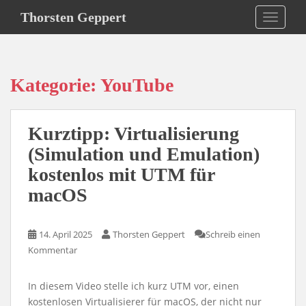
S
Thorsten Geppert
TOGGLE
k
i
p
t
Kategorie:
YouTube
o
m
a
Kurztipp: Virtualisierung
i
n
(Simulation und Emulation)
c
kostenlos mit UTM für
o
macOS
n
t
e
14. April 2025
Thorsten Geppert
Schreib einen
n
Kommentar
t
In diesem Video stelle ich kurz UTM vor, einen
kostenlosen Virtualisierer für macOS, der nicht nur