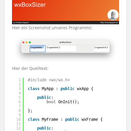
Hier ein Screenshot unseres Programms:
Hier der Quelltext:
1
#include <wx/wx.h>
2
3
class
MyApp : 
public
wxApp {
4
5
public
:
6
bool
OnInit();
7
8
};
9
10
class
MyFrame : 
public
wxFrame {
11
12
public
: