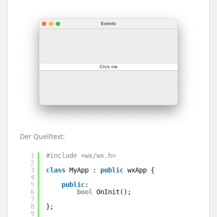
Der Quelltext:
1
#include <wx/wx.h>
2
3
class
MyApp : 
public
wxApp {
4
5
public
:
6
bool
OnInit();
7
8
};
9