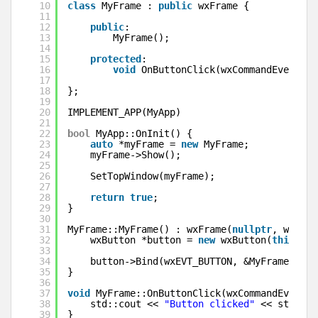
10
class
MyFrame : 
public
wxFrame {
11
12
public
:
13
MyFrame();
14
15
protected
:
16
void
OnButtonClick(wxCommandEvent &e
17
18
};
19
20
IMPLEMENT_APP(MyApp)
21
22
bool
MyApp::OnInit() {
23
auto
*myFrame = 
new
MyFrame;
24
myFrame->Show();
25
26
SetTopWindow(myFrame);
27
28
return
true
;
29
}
30
31
MyFrame::MyFrame() : wxFrame(
nullptr
, wxID_A
32
wxButton *button = 
new
wxButton(
this
, wx
33
34
button->Bind(wxEVT_BUTTON, &MyFrame::OnB
35
}
36
37
void
MyFrame::OnButtonClick(wxCommandEvent &
38
std::cout << 
"Button clicked"
<< std::en
39
}