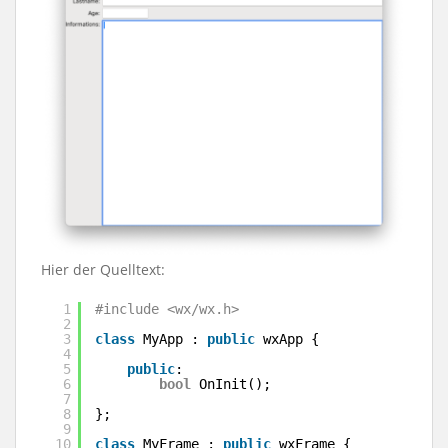
Hier der Quelltext:
1
#include <wx/wx.h>
2
3
class
MyApp : 
public
wxApp {
4
5
public
:
6
bool
OnInit();
7
8
};
9
10
class
MyFrame : 
public
wxFrame {