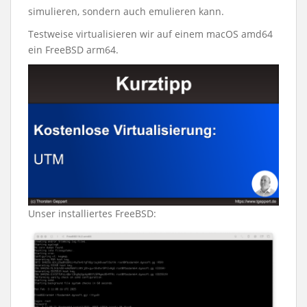
simulieren, sondern auch emulieren kann.
Testweise virtualisieren wir auf einem macOS amd64
ein FreeBSD arm64.
Unser installiertes FreeBSD: