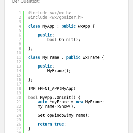
Der Quelltext:
1
#include <wx/wx.h>
2
#include <wx/gbsizer.h>
3
4
class
MyApp : 
public
wxApp {
5
6
public
:
7
bool
OnInit();
8
9
};
10
11
class
MyFrame : 
public
wxFrame {
12
13
public
:
14
MyFrame();
15
16
};
17
18
IMPLEMENT_APP(MyApp)
19
20
bool
MyApp::OnInit() {
21
auto
*myFrame = 
new
MyFrame;
22
myFrame->Show();
23
24
SetTopWindow(myFrame);
25
26
return
true
;
27
}
28