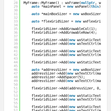
28
MyFrame::MyFrame() : wxFrame(
nullptr
, wxID_A
29
auto
*mainPanel = 
new
wxPanel(
this
);
30
31
auto
*mainBoxSizer = 
new
wxBoxSizer(wxHO
32
33
auto
*flexGridSizer = 
new
wxFlexGridSize
34
35
flexGridSizer->AddGrowableCol(1);
36
flexGridSizer->AddGrowableRow(4);
37
38
flexGridSizer->Add(
new
wxStaticText(main
39
flexGridSizer->Add(
new
wxTextCtrl(mainPa
40
41
flexGridSizer->Add(
new
wxStaticText(main
42
flexGridSizer->Add(
new
wxTextCtrl(mainPa
43
44
flexGridSizer->Add(
new
wxStaticText(main
45
46
auto
*addressSizer = 
new
wxBoxSizer(wxHO
47
addressSizer->Add(
new
wxTextCtrl(mainPan
48
addressSizer->AddSpacer(5);
49
addressSizer->Add(
new
wxTextCtrl(mainPan
50
51
flexGridSizer->Add(addressSizer, 0, wxEX
52
53
flexGridSizer->Add(
new
wxStaticText(main
54
flexGridSizer->Add(
new
wxTextCtrl(mainPa
55
56
flexGridSizer->Add(
new
wxStaticText(main
57
flexGridSizer->Add(
new
wxTextCtrl(mainPa