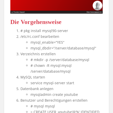
Die Vorgehensweise
# pkg install mysql90-server
/etc/rc.conf bearbeiten
mysql_enable=“YES“
mysql_dbdir=“/server/database/mysql“
Verzeichnis erstellen
# mkdir -p /server/database/mysql
# chown -R mysql:mysql
/server/database/mysql
MySQL starten
service mysql-server start
Datenbank anlegen
mysqladmin create youtube
Benutzer und Berechtigungen erstellen
# mysql mysql
> CREATE USER ‚youtube’@’%‘ IDENTIFIED