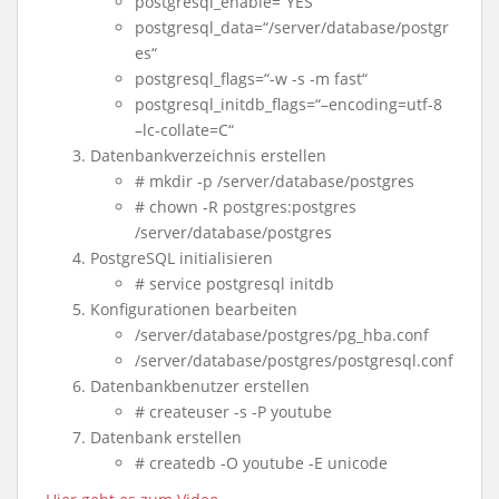
postgresql_enable=“YES“
postgresql_data=“/server/database/postgr
es“
postgresql_flags=“-w -s -m fast“
postgresql_initdb_flags=“–encoding=utf-8
–lc-collate=C“
Datenbankverzeichnis erstellen
# mkdir -p /server/database/postgres
# chown -R postgres:postgres
/server/database/postgres
PostgreSQL initialisieren
# service postgresql initdb
Konfigurationen bearbeiten
/server/database/postgres/pg_hba.conf
/server/database/postgres/postgresql.conf
Datenbankbenutzer erstellen
# createuser -s -P youtube
Datenbank erstellen
# createdb -O youtube -E unicode