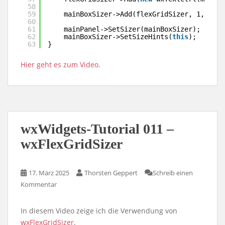
58
59
mainBoxSizer->Add(flexGridSizer, 1, wxEX
60
61
mainPanel->SetSizer(mainBoxSizer);
62
mainBoxSizer->SetSizeHints(
this
);
63
}
Hier geht es zum Video.
wxWidgets-Tutorial 011 –
wxFlexGridSizer
17. März 2025
Thorsten Geppert
Schreib einen
Kommentar
In diesem Video zeige ich die Verwendung von
wxFlexGridSizer
.