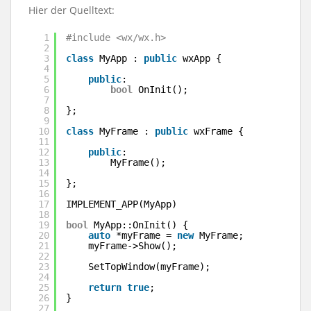
Hier der Quelltext:
1
#include <wx/wx.h>
2
3
class
MyApp : 
public
wxApp {
4
5
public
:
6
bool
OnInit();
7
8
};
9
10
class
MyFrame : 
public
wxFrame {
11
12
public
:
13
MyFrame();
14
15
};
16
17
IMPLEMENT_APP(MyApp)
18
19
bool
MyApp::OnInit() {
20
auto
*myFrame = 
new
MyFrame;
21
myFrame->Show();
22
23
SetTopWindow(myFrame);
24
25
return
true
;
26
}
27