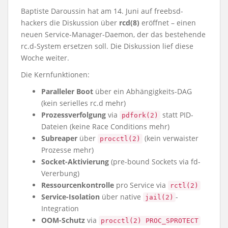
Baptiste Daroussin hat am 14. Juni auf freebsd-
hackers die Diskussion über
rcd(8)
eröffnet – einen
neuen Service-Manager-Daemon, der das bestehende
rc.d-System ersetzen soll. Die Diskussion lief diese
Woche weiter.
Die Kernfunktionen:
Paralleler Boot
über ein Abhängigkeits-DAG
(kein serielles rc.d mehr)
Prozessverfolgung
via
statt PID-
pdfork(2)
Dateien (keine Race Conditions mehr)
Subreaper
über
(kein verwaister
procctl(2)
Prozesse mehr)
Socket-Aktivierung
(pre-bound Sockets via fd-
Vererbung)
Ressourcenkontrolle
pro Service via
rctl(2)
Service-Isolation
über native
-
jail(2)
Integration
OOM-Schutz
via
procctl(2) PROC_SPROTECT