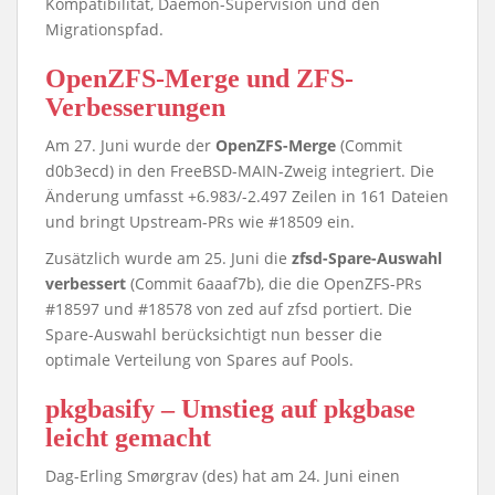
Kompatibilität, Daemon-Supervision und den
Migrationspfad.
OpenZFS-Merge und ZFS-
Verbesserungen
Am 27. Juni wurde der
OpenZFS-Merge
(Commit
d0b3ecd) in den FreeBSD-MAIN-Zweig integriert. Die
Änderung umfasst +6.983/-2.497 Zeilen in 161 Dateien
und bringt Upstream-PRs wie #18509 ein.
Zusätzlich wurde am 25. Juni die
zfsd-Spare-Auswahl
verbessert
(Commit 6aaaf7b), die die OpenZFS-PRs
#18597 und #18578 von zed auf zfsd portiert. Die
Spare-Auswahl berücksichtigt nun besser die
optimale Verteilung von Spares auf Pools.
pkgbasify – Umstieg auf pkgbase
leicht gemacht
Dag-Erling Smørgrav (des) hat am 24. Juni einen