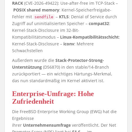
RACK
(CVE-2026-49422): Use-after-free im TCP-Stack –
POSIX shared memory
: Kernel-Speicherfreigabe-
Fehler mit
–
KTLS
: Denial of Service durch
sendfile
Zugriff auf uninitialisierten Speicher –
compat32
:
Kernel-Stack-Disclosure im 32-Bit-
Kompatibilitätsmodus –
Linux-Kompatibilitätsschicht
:
Kernel-Stack-Disclosure –
iconv
: Mehrere
Schwachstellen
Außerdem wurde die
Stack-Protector-Strong-
Unterstützung
(D56870) in den stable/14-Branch
zurückportiert — ein wichtiges Härtungs-Merkmal,
das nun standardmäßig im Kernel aktiviert ist.
Enterprise-Umfrage: Hohe
Zufriedenheit
Die FreeBSD Enterprise Working Group (EWG) hat die
Ergebnisse
ihrer
Unternehmensumfrage
veröffentlicht. Der Net
Promoter Score (NPS) liegt bei
51,6
— im