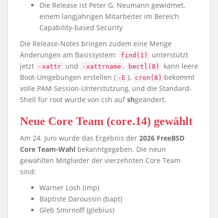
Die Release ist Peter G. Neumann gewidmet,
einem langjährigen Mitarbeiter im Bereich
Capability-based Security
Die Release-Notes bringen zudem eine Menge
Änderungen am Basissystem:
unterstützt
find(1)
jetzt
und
,
kann leere
-xattr
-xattrname
bectl(8)
Boot-Umgebungen erstellen (
),
bekommt
-E
cron(8)
volle PAM-Session-Unterstützung, und die Standard-
Shell für root wurde von csh auf
sh
geändert.
Neue Core Team (core.14) gewählt
Am 24. Juni wurde das Ergebnis der
2026 FreeBSD
Core Team-Wahl
bekanntgegeben. Die neun
gewählten Mitglieder der vierzehnten Core Team
sind:
Warner Losh (imp)
Baptiste Daroussin (bapt)
Gleb Smirnoff (glebius)