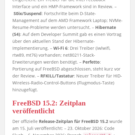
Interface und ein HMP-Framework sind in Review. –
S0ix/Suspend
: Fortschritte beim D-State-
Management auf dem AMD Framework Laptop; NVMe-
Resume-Probleme werden untersucht. –
Hibernate
(S4)
: Auf dem Developer Summit gab es einen Vortrag
über den aktuellen Stand der Hibernate-
Implementierung. –
Wi-Fi 6
: Drei Treiber (iwlwifi,
rtw89, mt76) vorhanden; net80211-Stack-
Erweiterungen werden benötigt. –
Perfetto
:
Portierung auf FreeBSD abgeschlossen, steht kurz vor
der Review. –
RFKILL/Tastatur
: Neuer Treiber für HID-
Wireless-Radio-Control-Buttons (Flugmodus-Taste)
hinzugefügt.
FreeBSD 15.2: Zeitplan
veröffentlicht
Der offizielle
Release-Zeitplan für FreeBSD 15.2
wurde
am 15. Juli veröffentlicht: – 23. Oktober 2026: Code