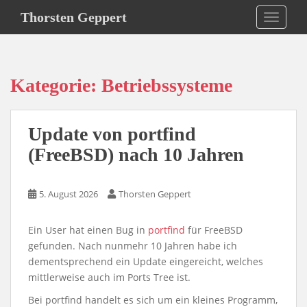
S
Thorsten Geppert
TOGGLE
k
i
p
t
Kategorie:
Betriebssysteme
o
m
a
Update von portfind
i
n
(FreeBSD) nach 10 Jahren
c
o
5. August 2026
Thorsten Geppert
n
t
e
Ein User hat einen Bug in
portfind
für FreeBSD
n
gefunden. Nach nunmehr 10 Jahren habe ich
t
dementsprechend ein Update eingereicht, welches
mittlerweise auch im Ports Tree ist.
Bei portfind handelt es sich um ein kleines Programm,