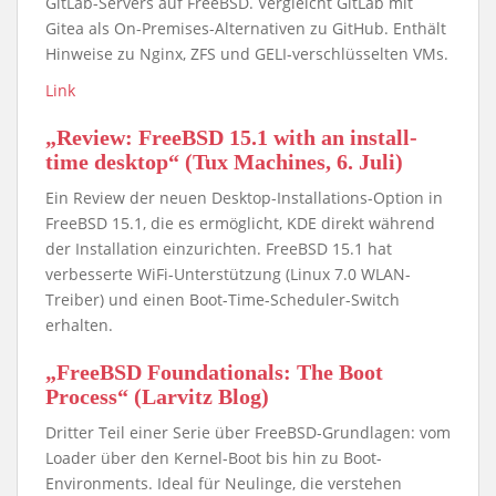
GitLab-Servers auf FreeBSD. Vergleicht GitLab mit
Gitea als On-Premises-Alternativen zu GitHub. Enthält
Hinweise zu Nginx, ZFS und GELI-verschlüsselten VMs.
Link
„Review: FreeBSD 15.1 with an install-
time desktop“ (Tux Machines, 6. Juli)
Ein Review der neuen Desktop-Installations-Option in
FreeBSD 15.1, die es ermöglicht, KDE direkt während
der Installation einzurichten. FreeBSD 15.1 hat
verbesserte WiFi-Unterstützung (Linux 7.0 WLAN-
Treiber) und einen Boot-Time-Scheduler-Switch
erhalten.
„FreeBSD Foundationals: The Boot
Process“ (Larvitz Blog)
Dritter Teil einer Serie über FreeBSD-Grundlagen: vom
Loader über den Kernel-Boot bis hin zu Boot-
Environments. Ideal für Neulinge, die verstehen