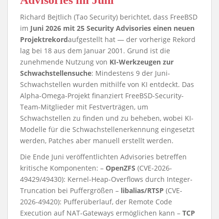
Advisories im Juni
Richard Bejtlich (Tao Security) berichtet, dass FreeBSD
im
Juni 2026 mit 25 Security Advisories einen neuen
Projektrekord
aufgestellt hat — der vorherige Rekord
lag bei 18 aus dem Januar 2001. Grund ist die
zunehmende Nutzung von
KI-Werkzeugen zur
Schwachstellensuche
: Mindestens 9 der Juni-
Schwachstellen wurden mithilfe von KI entdeckt. Das
Alpha-Omega-Projekt finanziert FreeBSD-Security-
Team-Mitglieder mit Festverträgen, um
Schwachstellen zu finden und zu beheben, wobei KI-
Modelle für die Schwachstellenerkennung eingesetzt
werden, Patches aber manuell erstellt werden.
Die Ende Juni veröffentlichten Advisories betreffen
kritische Komponenten: –
OpenZFS
(CVE-2026-
49429/49430): Kernel-Heap-Overflows durch Integer-
Truncation bei Puffergrößen –
libalias/RTSP
(CVE-
2026-49420): Pufferüberlauf, der Remote Code
Execution auf NAT-Gateways ermöglichen kann –
TCP