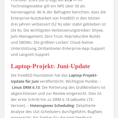
Technologiesektor gilt ein NPS über 50 als
hervorragend. 86 % der Befragten berichten, dass die
Enterprise-Nutzbarkeit von FreeBSD in den letzten
drei Jahren verbessert (52 %) oder stabil geblieben ist
(34 %). Die wichtigsten Verbesserungstreiber: bhyve,
Jails-Management, Zero Trust, Reproducible Builds
und SBOMs. Die größten Lücken: Cloud-Native-
Unterstützung, Drittanbieter-Enterprise-App-Support
und Langzeit-Support.
Laptop-Projekt: Juni-Update
Die FreeBSD Foundation hat das
Laptop-Projekt-
Update für Juni
veröffentlicht. Wichtigste Punkte: –
Linux DRM 6.13
: Die Portierung des Grafiktreibers ist
abgeschlossen und zur Review eingereicht. Dies ist
der erste Schritt hin zu DRM 6.18 (aktuelle LTS-
Version). –
Heterogenes Scheduling
: Detaillierte
Analyse des ULE-Schedulers durchgeführt; Bugfixes
eingereicht. Ein Treiber für die Intel Feedback