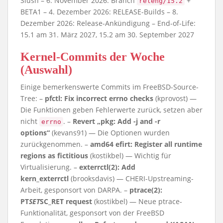
Slush – 6. November 2026: Branch
+
releng/15.2
BETA1 – 4. Dezember 2026: RELEASE-Builds – 8.
Dezember 2026: Release-Ankündigung – End-of-Life:
15.1 am 31. März 2027, 15.2 am 30. September 2027
Kernel-Commits der Woche
(Auswahl)
Einige bemerkenswerte Commits im FreeBSD-Source-
Tree: –
pfctl: Fix incorrect errno checks
(kprovost) —
Die Funktionen geben Fehlerwerte zurück, setzen aber
nicht
. –
Revert „pkg: Add -j and -r
errno
options“
(kevans91) — Die Optionen wurden
zurückgenommen. –
amd64 efirt: Register all runtime
regions as fictitious
(kostikbel) — Wichtig für
Virtualisierung. –
exterrctl(2): Add
kern_exterrctl
(brooksdavis) — CHERI-Upstreaming-
Arbeit, gesponsort von DARPA. –
ptrace(2):
PT
SET
SC_RET request
(kostikbel) — Neue ptrace-
Funktionalität, gesponsort von der FreeBSD