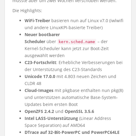
musste aber um zwei Wochen verschoben werden.
Die Highlights:
WiFi-Treiber
basieren nun auf Linux v7.0 (iwlwifi
und andere LinuxKPI-basierte Treiber)
Neuer bootbarer
Scheduler
über
– der
kern.sched.name
Kernel-Scheduler kann jetzt zur Boot-Zeit
ausgewählt werden
C23-Fortschritt
: Erhebliche Verbesserungen bei
der Unterstützung des C23-Standards
Unicode 17.0.0
mit 4.803 neuen Zeichen und
CLDR 48
Cloud-Images
mit pkgbase enthalten nun pkg(8)
und unterstützen automatische Base-System-
Updates beim ersten Boot
OpenZFS 2.4.2
und
OpenSSL 3.5.6
Intel LASS-Unterstützung
(Linear Address
Space Separation) auf AMD64
DTrace auf 32-Bit-PowerPC und PowerPC64LE