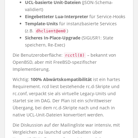
UCL-basierte Unit-Dateien
(JSON-Schema-
validiert)
Eingebetteter Lua-Interpreter
für Service-Hooks
Template-Units
für instanzbasierte Services
(z.B.
)
dhclient@em0
Sicheres In-Place-Upgrade
(SIGUSR1: State
speichern, Re-Exec)
Die Benutzeroberfläche:
– bekannt von
rcctl(8)
OpenBSD, aber mit FreeBSD-spezifischer
Implementierung.
Wichtig:
100% Abwärtskompatibilität
ist ein hartes
Requirement. rcd liest bestehende rc.d-Skripte und
rc.conf, verpackt sie als virtuelle Legacy-Units und
startet sie im DAG. Der Plan ist ein schrittweiser
Übergang, bei dem rc.d-Skripte nach und nach in
native UCL-Unit-Dateien konvertiert werden.
Die Diskussion auf der Mailingliste war intensiv, mit
Vergleichen zu launchd und Debatten über