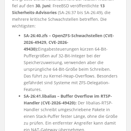
fiel auf den
30. Juni
: FreeBSD veröffentlichte
13
Sicherheits-Advisories
(SA-26:37 bis SA-26:49), die
mehrere kritische Schwachstellen betreffen. Die
wichtigsten:
SA-26:40.zfs – OpenZFS-Schwachstellen (CVE-
2026-49429, CVE-2026-
49430):
Eingabesteuerungen kürzen 64-Bit-
Puffergrößen auf 32-Bit-Integer bei der
Speicherzuweisung, verwenden aber die
ursprüngliche 64-Bit-Größe beim Schreiben.
Das führt zu Kernel-Heap-Overflows. Besonders
gefährdet sind Systeme mit ZFS-Delegation-
Features.
SA-26:41.libalias – Buffer Overflow im RTSP-
Handler (CVE-2026-49420):
Der libalias-RTSP-
Handler schreibt umgeschriebene Pakete in
einen Stack-Puffer fester Länge, ohne die Größe
zu prüfen. Ein entfernter Angreifer kann damit
ein NAT-Gateway übernehmen.