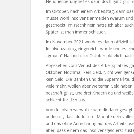
Neuorientierung lief es dann doch ganz gut un
Im Oktober, nach einem Arbeitstag, dann da
müsse wohl Insolvenz anmelden (warum und wi
geschockt, im Nachhinein hätte ich aber auc
Später ist man immer schlauer.
Im November 2021 wurde es dann offiziell. Ic
Insolvenzantrag eingereicht wurde und es ein
„grauen“ Nachricht im Oktober plötzlich harte
Abgesehen vom Verlust des Arbeitsplatzes gab
Oktober. Nochmal: kein Geld. Nicht weniger 
kein Geld. Die Banken und die Supermärkte, d
viele mehr, wollen aber weiterhin Geld haben. 
beschäftigt ist, und drei Kindern da und weißt
schlecht für dich aus.
Vom Insolvenzverwalter wird dir dann gesagt: 
bedeutet, dass du für drei Monate dein voll
und das ohne Anrechnung auf das Arbeitslosen
aber, dass einem das Insolvenzgeld erst zust