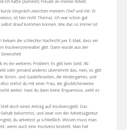
d ich hatte (zumeist) Freude an meiner Arbeit.
s kurze Gespräch zwischen meinem Chef und mir. Er
eso, ist hier nicht Thema). Ich war schon gut
h selbst drauf kommen können. Wie das so immer ist:
h bekam die schlechte Nachricht per E-Mail, dass ein
en Insolvenzverwalter gibt. Dann wurde aus der
 Gewissheit.
 es ein weiteres Problem: Es gibt kein Geld. Ab
Geld oder jemand anderes übernimmt das, nein, es gibt
ie Strom- und Gaslieferanten, die Kindergärten, und
Also stehst du mit einer Frau, die glücklicherweise
 nicht weiter. Hast du dann keine Ersparnisse, sieht es
Stell doch einen Antrag auf Insolvenzgeld. Das
es Gehalt bekommst, und zwar von der Arbeitsagentur
geld, du arbeitest ja schließlich. Wissen muss man
eht, wenn auch eine Insolvenz besteht. Man hat