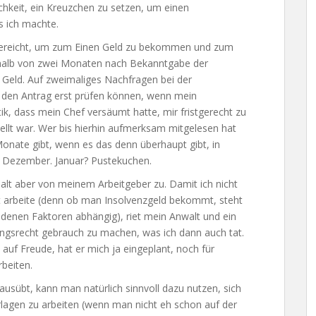
chkeit, ein Kreuzchen zu setzen, um einen
 ich machte.
gereicht, um zum Einen Geld zu bekommen und zum
erhalb von zwei Monaten nach Bekanntgabe der
n Geld. Auf zweimaliges Nachfragen bei der
e den Antrag erst prüfen können, wenn mein
ik, dass mein Chef versäumt hatte, mir fristgerecht zu
ellt war. Wer bis hierhin aufmerksam mitgelesen hat
Monate gibt, wenn es das denn überhaupt gibt, in
 Dezember. Januar? Pustekuchen.
alt aber von meinem Arbeitgeber zu. Damit ich nicht
at arbeite (denn ob man Insolvenzgeld bekommt, steht
edenen Faktoren abhängig), riet mein Anwalt und ein
gsrecht gebrauch zu machen, was ich dann auch tat.
 auf Freude, hat er mich ja eingeplant, noch für
rbeiten.
ausübt, kann man natürlich sinnvoll dazu nutzen, sich
agen zu arbeiten (wenn man nicht eh schon auf der