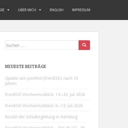
SSE
ÜBER MICH
ENGLISH
IMPRESSUM
Suchen
nach:
NEUESTE BEITRÄGE
Update von portfind (FreeBSD) nach 10
Jahren
FreeBSD Wochenrückblick: 14.–20. Juli 2026
FreeBSD Wochenrückblick: 6.–12. Juli 2026
Kürzen der Schulbegleitung in Hamburg
FreeBSD Wochenrückblick – KW 26 (22.–28.