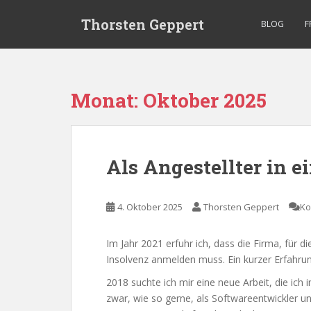
S
Thorsten Geppert
k
BLOG
F
i
p
t
o
Monat:
Oktober 2025
m
a
i
n
Als Angestellter in e
c
o
n
4. Oktober 2025
Thorsten Geppert
Ko
t
e
Im Jahr 2021 erfuhr ich, dass die Firma, für die
n
Insolvenz anmelden muss. Ein kurzer Erfahrun
t
2018 suchte ich mir eine neue Arbeit, die ich
zwar, wie so gerne, als Softwareentwickler u