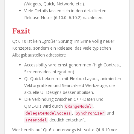
(Widgets, Quick, Network, etc.).
Viele Details lassen sich in den detaillierten
Release Notes (6.10.0–6.10.2) nachlesen.
Fazit
Qt 6.10 ist kein „großer Sprung“ im Sinne völlig neuer
Konzepte, sondern ein Release, das viele typischen
Alltagsbaustellen adressiert:
Accessibility wird ernst genommen (High Contrast,
Screenreader‑Integration).
Qt Quick bekommt mit FlexboxLayout, animierten
Vektorgrafiken und SearchField Werkzeuge, die
aktuelle UI‑Designs besser abbilden.
Die Verbindung zwischen C++‑Daten und
QML‑UIs wird durch
,
QRangeModel
,
und
delegateModelAccess
Synchronizer
deutlich entschärft.
TreeModel
Wer bereits auf Qt 6.x unterwegs ist, sollte Qt 6.10 vor