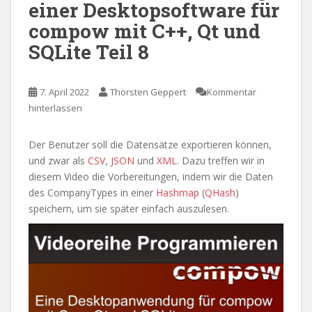
einer Desktopsoftware für
compow mit C++, Qt und
SQLite Teil 8
7. April 2022
Thorsten Geppert
Kommentar
hinterlassen
Der Benutzer soll die Datensätze exportieren können,
und zwar als
CSV
,
JSON
und
XML
. Dazu treffen wir in
diesem Video die Vorbereitungen, indem wir die Daten
des CompanyTypes in einer
Hashmap
(
QHash
)
speichern, um sie später einfach auszulesen.