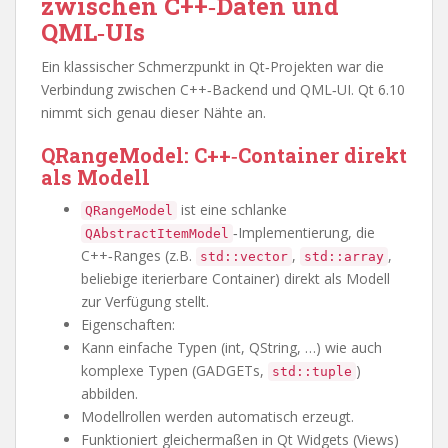
zwischen C++‑Daten und
QML‑UIs
Ein klassischer Schmerzpunkt in Qt‑Projekten war die
Verbindung zwischen C++‑Backend und QML‑UI. Qt 6.10
nimmt sich genau dieser Nähte an.
QRangeModel: C++‑Container direkt
als Modell
ist eine schlanke
QRangeModel
‑Implementierung, die
QAbstractItemModel
C++‑Ranges (z.B.
,
,
std::vector
std::array
beliebige iterierbare Container) direkt als Modell
zur Verfügung stellt.
Eigenschaften:
Kann einfache Typen (int, QString, …) wie auch
komplexe Typen (GADGETs,
)
std::tuple
abbilden.
Modellrollen werden automatisch erzeugt.
Funktioniert gleichermaßen in Qt Widgets (Views)