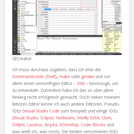
QtCreator
Ich muss durchaus zugeben, dass ich eher die
Kommandozeile
(
Shell
),
make
oder
gmake
und vor
allem einen vernünftigen Editor –
VIM
– bevorzuge, um
zu entwickeln. Zumindest habe ich das so über Jahre
hinweg recht erfolgreich gemacht. Doch neben meinem
liebsten Editor kenne ich auch andere Editoren, Pseudo-
IDEs (
Visual Studio Code
zum Beispiel) und einige IDEs
(
Visual Studio
,
Eclipse
,
Netbeans
, IntelliJ IDEA
,
Clion
,
Delphi
,
Lazarus
,
Anjuta
,
KDevelop
,
Code::Blocks
und
was weiß ich, was noch). Die beiden verschrienen IDEs