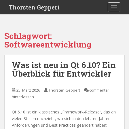
S
Thorsten Geppert
TOGGLE
k
i
p
t
Schlagwort:
o
Softwareentwicklung
m
a
i
Was ist neu in Qt 6.10? Ein
n
c
Überblick für Entwickler
o
n
t
25. März 2026
Thorsten Geppert
Kommentar
e
hinterlassen
n
t
Qt 6.10 ist ein klassisches „Framework‑Release“, das an
vielen Stellen nachzieht, wo sich in den letzten Jahren
Anforderungen und Best Practices geändert haben: