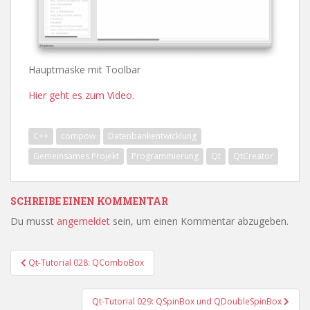
Hauptmaske mit Toolbar
Hier geht es zum Video.
C++
compow
Datenbankentwicklung
Gemeinsames Projekt
Programmierung
Qt
QtCreator
SCHREIBE EINEN KOMMENTAR
Du musst
angemeldet
sein, um einen Kommentar abzugeben.
Beitragsnavigation
Qt-Tutorial 028: QComboBox
Qt-Tutorial 029: QSpinBox und QDoubleSpinBox