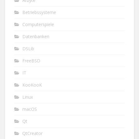
Arbyte
Betriebssysteme
Computerspiele
Datenbanken
DSLib
FreeBSD
IT
KooKooK
Linux
macOS
Qt
QtCreator