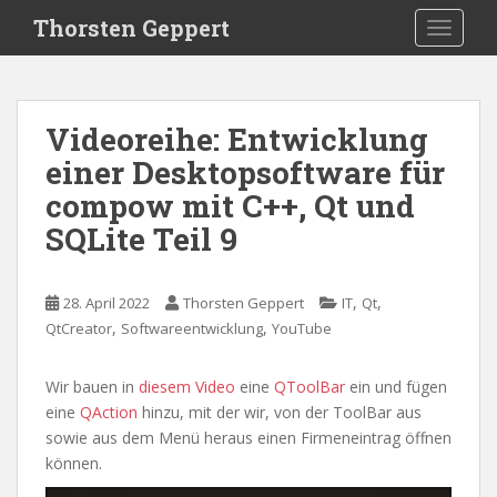
S
Thorsten Geppert
TOGGLE
k
i
p
t
Videoreihe: Entwicklung
o
einer Desktopsoftware für
m
a
compow mit C++, Qt und
i
SQLite Teil 9
n
c
o
,
,
28. April 2022
Thorsten Geppert
IT
Qt
n
,
,
QtCreator
Softwareentwicklung
YouTube
t
e
Wir bauen in
diesem Video
eine
QToolBar
ein und fügen
n
eine
QAction
hinzu, mit der wir, von der ToolBar aus
t
sowie aus dem Menü heraus einen Firmeneintrag öffnen
können.