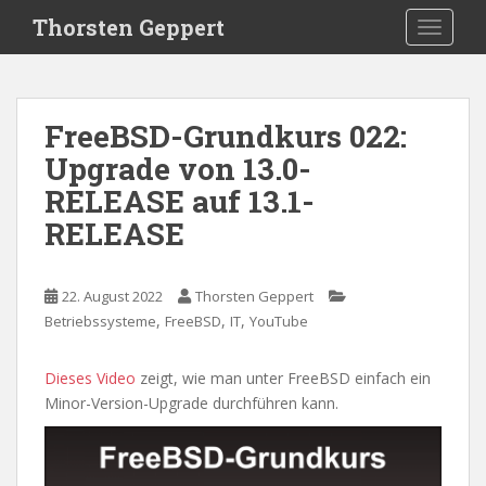
S
Thorsten Geppert
TOGGLE
k
i
p
t
FreeBSD-Grundkurs 022:
o
Upgrade von 13.0-
m
a
RELEASE auf 13.1-
i
RELEASE
n
c
o
22. August 2022
Thorsten Geppert
n
,
,
,
Betriebssysteme
FreeBSD
IT
YouTube
t
e
Dieses Video
zeigt, wie man unter FreeBSD einfach ein
n
Minor-Version-Upgrade durchführen kann.
t