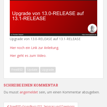
Upgrade von 13.0-RELEASE auf 13.1-RELEASE
Hier noch ein Link zur Anleitung.
Hier geht es zum Video.
FreeBSD
Update
Upgrade
SCHREIBE EINEN KOMMENTAR
Du musst
angemeldet
sein, um einen Kommentar abzugeben.
Beitragsnavigation
FreeBSD-Grundkurs 021: Services und Daemons