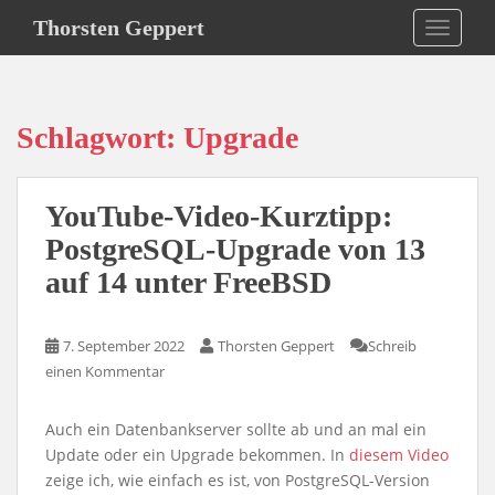
S
Thorsten Geppert
TOGGLE
k
i
p
t
Schlagwort:
Upgrade
o
m
a
YouTube-Video-Kurztipp:
i
n
PostgreSQL-Upgrade von 13
c
auf 14 unter FreeBSD
o
n
t
7. September 2022
Thorsten Geppert
Schreib
e
einen Kommentar
n
t
Auch ein Datenbankserver sollte ab und an mal ein
Update oder ein Upgrade bekommen. In
diesem Video
zeige ich, wie einfach es ist, von PostgreSQL-Version