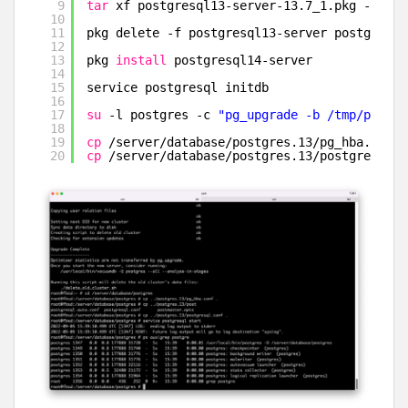
9
tar
xf postgresql13-server-13.7_1.pkg -C 
/tm
10
11
pkg delete -f postgresql13-server postgresql
12
13
pkg 
install
postgresql14-server
14
15
service postgresql initdb
16
17
su
-l postgres -c 
"pg_upgrade -b /tmp/pg-upg
18
19
cp
/server/database/postgres
.13
/pg_hba
.conf 
20
cp
/server/database/postgres
.13
/postgresql
.c