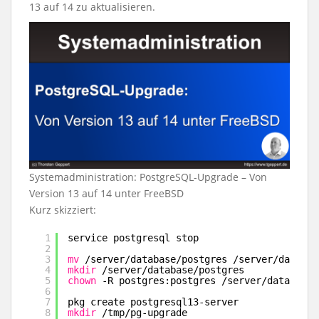
13 auf 14 zu aktualisieren.
Systemadministration: PostgreSQL-Upgrade – Von
Version 13 auf 14 unter FreeBSD
Kurz skizziert:
1
service postgresql stop
2
3
mv
/server/database/postgres
/server/databas
4
mkdir
/server/database/postgres
5
chown
-R postgres:postgres 
/server/database/
6
7
pkg create postgresql13-server
8
mkdir
/tmp/pg-upgrade