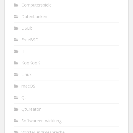
Computerspiele
Datenbanken
DSLib
FreeBSD
IT
KooKooK
Linux
macOS
Qt
QtCreator
Softwareentwicklung
Vorstellungsgespräche