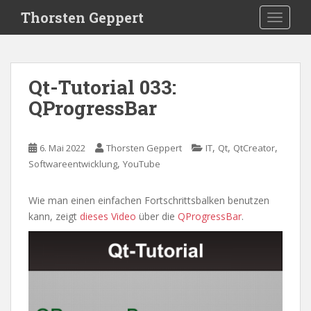
S
Thorsten Geppert
TOGGLE
k
i
p
t
Qt-Tutorial 033:
o
QProgressBar
m
a
i
,
,
,
6. Mai 2022
Thorsten Geppert
IT
Qt
QtCreator
n
,
Softwareentwicklung
YouTube
c
o
n
Wie man einen einfachen Fortschrittsbalken benutzen
t
kann, zeigt
dieses Video
über die
QProgressBar
.
e
n
t