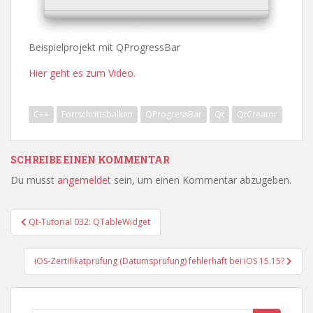
Beispielprojekt mit QProgressBar
Hier geht es zum Video.
C++
Fortschrittsbalken
QProgressBar
Qt
QtCreator
SCHREIBE EINEN KOMMENTAR
Du musst
angemeldet
sein, um einen Kommentar abzugeben.
Beitragsnavigation
Qt-Tutorial 032: QTableWidget
iOS-Zertifikatprüfung (Datumsprüfung) fehlerhaft bei iOS 15.15?