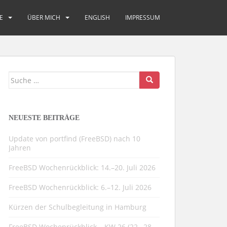
E
ÜBER MICH
ENGLISH
IMPRESSUM
Suche
nach:
NEUESTE BEITRÄGE
Update von portfind (FreeBSD) nach 10
Jahren
FreeBSD Wochenrückblick: 14.–20. Juli 2026
FreeBSD Wochenrückblick: 6.–12. Juli 2026
Kürzen der Schulbegleitung in Hamburg
FreeBSD Wochenrückblick – KW 26 (22.–28.