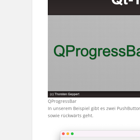
QProgressBar
In unserem Beispiel gibt es zwei PushButton
sowie rückwärts geht.