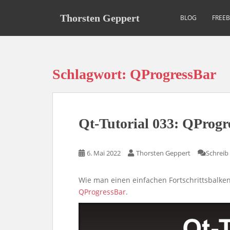
S
k
Thorsten Geppert
BLOG
FREE
i
p
t
o
Schlagwort:
QProgressBar
m
a
i
n
Qt-Tutorial 033: QProgr
c
o
n
6. Mai 2022
Thorsten Geppert
Schrei
t
e
Wie man einen einfachen Fortschrittsbalke
n
QProgressBar
.
t