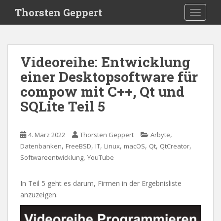
S
Thorsten Geppert
TOGGLE
k
i
p
t
Videoreihe: Entwicklung
o
einer Desktopsoftware für
m
a
compow mit C++, Qt und
i
SQLite Teil 5
n
c
o
,
4. März 2022
Thorsten Geppert
Arbyte
n
,
,
,
,
,
,
,
Datenbanken
FreeBSD
IT
Linux
macOS
Qt
QtCreator
t
,
Softwareentwicklung
YouTube
e
n
In Teil 5 geht es darum, Firmen in der Ergebnisliste
t
anzuzeigen.