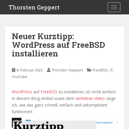
S
Thorsten Geppert
TOGGLE
k
i
p
t
Neuer Kurztipp:
o
WordPress auf FreeBSD
m
a
installieren
i
n
c
,
,
8. Februar 2022
Thorsten Geppert
FreeBSD
IT
o
YouTube
n
t
WordPress
auf
FreeBSD
zu installieren, ist recht einfach.
e
In diesem Blog-Artikel sowie dem
verlinkten Video
zeige
n
ich, wie das ganz schnell, einfach und unkompliziert
t
funktionert.