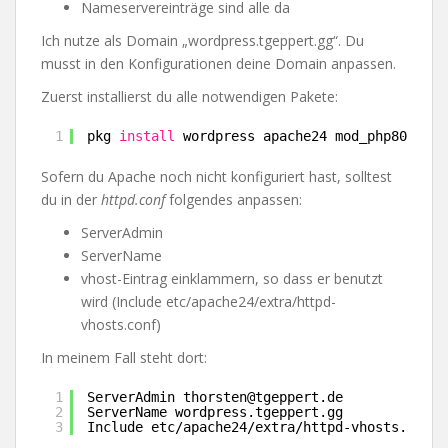
Nameservereinträge sind alle da
Ich nutze als Domain „wordpress.tgeppert.gg“. Du
musst in den Konfigurationen deine Domain anpassen.
Zuerst installierst du alle notwendigen Pakete:
1
pkg 
install
wordpress apache24 mod_php80 php8
Sofern du Apache noch nicht konfiguriert hast, solltest
du in der
httpd.conf
folgendes anpassen:
ServerAdmin
ServerName
vhost-Eintrag einklammern, so dass er benutzt
wird (Include etc/apache24/extra/httpd-
vhosts.conf)
In meinem Fall steht dort:
1
ServerAdmin thorsten@tgeppert.de
2
ServerName wordpress.tgeppert.gg
3
Include etc/apache24/extra/httpd-vhosts.conf