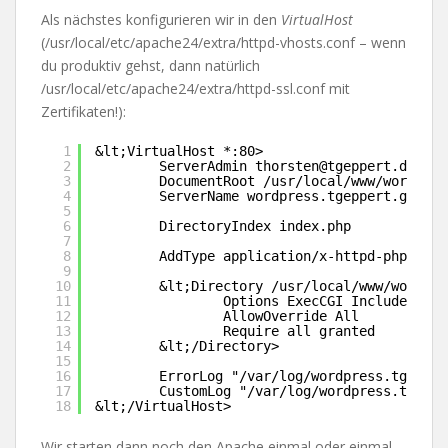
Als nächstes konfigurieren wir in den
VirtualHost
(/usr/local/etc/apache24/extra/httpd-vhosts.conf – wenn
du produktiv gehst, dann natürlich
/usr/local/etc/apache24/extra/httpd-ssl.conf mit
Zertifikaten!):
1
&lt;VirtualHost *:80>
2
ServerAdmin thorsten@tgeppert.de
3
DocumentRoot /usr/local/www/wordpres
4
ServerName wordpress.tgeppert.gg
5
6
DirectoryIndex index.php
7
8
AddType application/x-httpd-php .php
9
10
&lt;Directory /usr/local/www/wordpre
11
Options ExecCGI Includes Fol
12
AllowOverride All
13
Require all granted
14
&lt;/Directory>
15
16
ErrorLog "/var/log/wordpress.tgepper
17
CustomLog "/var/log/wordpress.tgeppe
18
&lt;/VirtualHost>
Wir starten dann noch den Apache einmal oder einmal