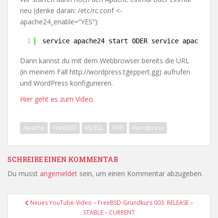
neu (denke daran: /etc/rc.conf <-
apache24_enable=“YES“):
1
service apache24 start ODER service apache24 
Dann kannst du mit dem Webbrowser bereits die URL
(in meinem Fall http://wordpress.tgeppert.gg) aufrufen
und WordPress konfigurieren.
Hier geht es zum Video.
Apache
FreeBSD
MySQL
PHP
Wordpress
SCHREIBE EINEN KOMMENTAR
Du musst
angemeldet
sein, um einen Kommentar abzugeben.
Beitragsnavigation
Neues YouTube-Video – FreeBSD-Grundkurs 003: RELEASE –
STABLE – CURRENT