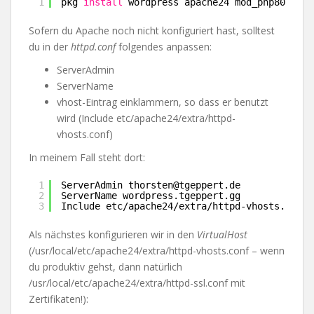
1
pkg 
install
wordpress apache24 mod_php80 php8
Sofern du Apache noch nicht konfiguriert hast, solltest
du in der
httpd.conf
folgendes anpassen:
ServerAdmin
ServerName
vhost-Eintrag einklammern, so dass er benutzt
wird (Include etc/apache24/extra/httpd-
vhosts.conf)
In meinem Fall steht dort:
1
ServerAdmin thorsten@tgeppert.de
2
ServerName wordpress.tgeppert.gg
3
Include etc/apache24/extra/httpd-vhosts.conf
Als nächstes konfigurieren wir in den
VirtualHost
(/usr/local/etc/apache24/extra/httpd-vhosts.conf – wenn
du produktiv gehst, dann natürlich
/usr/local/etc/apache24/extra/httpd-ssl.conf mit
Zertifikaten!):