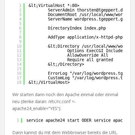
1
&lt;VirtualHost *:80>
2
ServerAdmin thorsten@tgeppert.de
3
DocumentRoot /usr/local/www/wordpres
4
ServerName wordpress.tgeppert.gg
5
6
DirectoryIndex index.php
7
8
AddType application/x-httpd-php .php
9
10
&lt;Directory /usr/local/www/wordpre
11
Options ExecCGI Includes Fol
12
AllowOverride All
13
Require all granted
14
&lt;/Directory>
15
16
ErrorLog "/var/log/wordpress.tgepper
17
CustomLog "/var/log/wordpress.tgeppe
18
&lt;/VirtualHost>
Wir starten dann noch den Apache einmal oder einmal
neu (denke daran: /etc/rc.conf <-
apache24_enable=“YES“):
1
service apache24 start ODER service apache24 
Dann kannst du mit dem Webbrowser bereits die URL