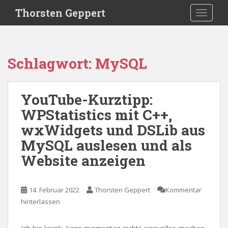
S
Thorsten Geppert
TOGGLE
k
i
p
t
Schlagwort:
MySQL
o
m
a
YouTube-Kurztipp:
i
WPStatistics mit C++,
n
c
wxWidgets und DSLib aus
o
MySQL auslesen und als
n
Website anzeigen
t
e
n
14. Februar 2022
Thorsten Geppert
Kommentar
t
hinterlassen