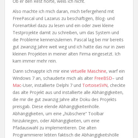
Ob er den Rest hörte, weiß ich nicht.
Also machte ich mich daran, mich tiefergehend mit
FreePascal und Lazarus zu beschäftigen, Blog- und
Forenartikel dazu zu lesen und ein oder zwei kleine
Testprojekte damit zu schreiben, um das System und
die Probleme kennenzulernen. Pascal lag bei mir bereits
gut zwanzig Jahre weit weg und ich hatte das nur in zwei
kleinen Projekten in meiner alten Firma eingesetzt. Ich
kam immer mehr rein.
Dann schnappte ich mir eine
virtuelle Maschine
, warf ein
Windows 7 an, schauderte mich als alter
FreeBSD
– und
Mac
-User, installierte Delphi 7 und
TortoiseSVN
, checkte
das alte Projekt aus und installierte alle Abhängigkeiten,
die mir die gut zwanzig Jahre alte Doku des Projekts
preisgab. Diese elende Abhängigkeitenhölle.
Abhängigkeiten, um eine „hübschere“ Toolbar
hinzukriegen, oder Abhängigkeiten, um eine
Pfadauswahl zu implementieren. Die alten
Programmierer lebten faktisch die Abhängigkeitshölle