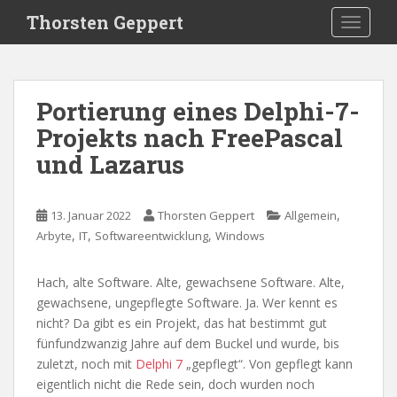
S
Thorsten Geppert
TOGGLE
k
i
p
t
Portierung eines Delphi-7-
o
Projekts nach FreePascal
m
a
und Lazarus
i
n
c
,
13. Januar 2022
Thorsten Geppert
Allgemein
o
,
,
,
Arbyte
IT
Softwareentwicklung
Windows
n
t
Hach, alte Software. Alte, gewachsene Software. Alte,
e
gewachsene, ungepflegte Software. Ja. Wer kennt es
n
nicht? Da gibt es ein Projekt, das hat bestimmt gut
t
fünfundzwanzig Jahre auf dem Buckel und wurde, bis
zuletzt, noch mit
Delphi 7
„gepflegt“. Von gepflegt kann
eigentlich nicht die Rede sein, doch wurden noch