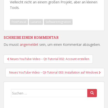
Vielleicht nicht an einem großen Projekt, aber an kleinen
Tools.
FreePascal
Lazarus
Softwaremigration
SCHREIBE EINEN KOMMENTAR
Du musst
angemeldet
sein, um einen Kommentar abzugeben.
Beitragsnavigation
Neues YouTube-Video – Qt-Tutorial 002: Account erstellen
Neues YouTube-Video – Qt-Tutorial 003: Installation auf Windows
Suchen
nach: