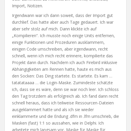
Import, Notizen.
Irgendwann war ich dann soweit, dass der Import gut
durchlief. Das hatte aber auch Tage gedauert. Ich war
aber sehr stolz auf mich. Dann klickte ich auf
„Kompilieren“. Ich musste noch einige Units entfernen,
einige Funktionen und Prozeduren ausklammern,
einigen Code umschreiben, aber irgendwann, recht
schnell, wenn ich mich recht erinnere, kompilierte das
Projekt dann durch. Nachdem ich auch Firebird inklusive
Abhängigkeiten am Rennen hatte, haute es mich aus
den Socken: Das Ding startete. Es startete. Es kam …
tatatataaaa … die Login-Maske. Zumindeste schätzte
ich, dass sie es wäre, denn sie war noch leer. Ich schloss
den Tag trotzdem als erfolgreich ab. Ich fand dann recht
schnell heraus, dass ich teilweise Ressourcen-Dateien
ausgeklammert hatte und als ich sie wieder
einklammerte und die Endung .dfm in .lfm umschrieb, die
Masken (fast) 1:1 so aussahen, wie in Delphi. Ich
arbeitete mich langsam vor, Maske für Maske für