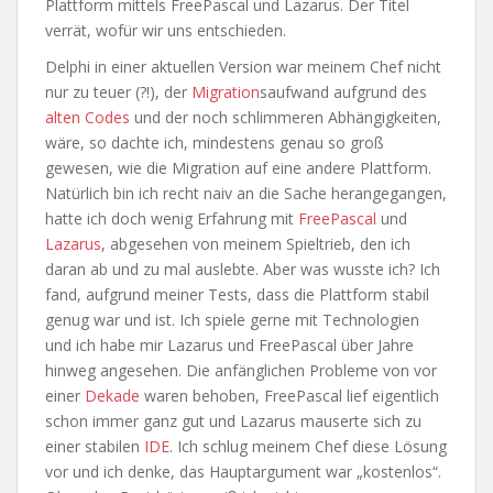
Plattform mittels FreePascal und Lazarus. Der Titel
verrät, wofür wir uns entschieden.
Delphi in einer aktuellen Version war meinem Chef nicht
nur zu teuer (?!), der
Migration
saufwand aufgrund des
alten Codes
und der noch schlimmeren Abhängigkeiten,
wäre, so dachte ich, mindestens genau so groß
gewesen, wie die Migration auf eine andere Plattform.
Natürlich bin ich recht naiv an die Sache herangegangen,
hatte ich doch wenig Erfahrung mit
FreePascal
und
Lazarus
, abgesehen von meinem Spieltrieb, den ich
daran ab und zu mal auslebte. Aber was wusste ich? Ich
fand, aufgrund meiner Tests, dass die Plattform stabil
genug war und ist. Ich spiele gerne mit Technologien
und ich habe mir Lazarus und FreePascal über Jahre
hinweg angesehen. Die anfänglichen Probleme von vor
einer
Dekade
waren behoben, FreePascal lief eigentlich
schon immer ganz gut und Lazarus mauserte sich zu
einer stabilen
IDE
. Ich schlug meinem Chef diese Lösung
vor und ich denke, das Hauptargument war „kostenlos“.