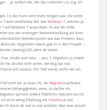
ger … ja, einfach der, der das schlimme Los zog. Ich
phi 7 in der Form nicht mehr möglich war. Die letzte
hi 7 wohl annehmbar lief, war
Windows 7
, welches ja
 7 auf Windows 7 ausprobiert. Es war die Hölle.
sehen von der unsinnigen Weiterentwicklung auf einer
t unterstützten Betriebssystem war das Problem, dass
, abstürzte. Abgesehen davon gab es in dem Projekt –
itunter zwanzig (20!) Jahre alt waren.
a, Frau, Kinder und Haus …, also 2. Migration zu Delphi
ich mir absolut nicht sicher, wie klug das war,
ePascal und Lazarus. Der Titel verrät, wofür wir uns
hef nicht nur zu teuer (?!), der
Migration
saufwand
mmeren Abhängigkeiten, wäre, so dachte ich,
gration auf eine andere Plattform. Natürlich bin ich
e ich doch wenig Erfahrung mit
FreePascal
und
en ich daran ab und zu mal auslebte. Aber was wusste