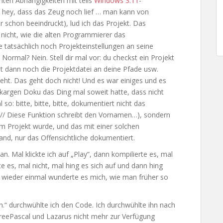
ten Abhängigkeiten mit teils
Windows 3.11
-
nd hey, dass das Zeug noch lief … man kann von
r schon beeindruckt), lud ich das Projekt. Das
ß nicht, wie die alten Programmierer das
atsächlich noch Projekteinstellungen an seine
ormal? Nein. Stell dir mal vor: du checkst ein Projekt
 dann noch die Projektdatei an deine Pfade usw.
eht. Das geht doch nicht! Und es war einiges und es
r kargen Doku das Ding mal soweit hatte, dass nicht
o: bitte, bitte, bitte, dokumentiert nicht das
) // Diese Funktion schreibt den Vornamen…), sondern
sem Projekt wurde, und das mit einer solchen
nd, nur das Offensichtliche dokumentiert.
an. Mal klickte ich auf „Play“, dann kompilierte es, mal
 es, mal nicht, mal hing es sich auf und dann hing
nd wieder einmal wunderte es mich, wie man früher so
.“ durchwühlte ich den Code. Ich durchwühlte ihn nach
FreePascal und Lazarus nicht mehr zur Verfügung