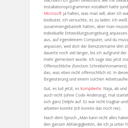
Nachdem ich guten Gewissens alle mir bekann
Installationsprogrammen installiert hatte (u
Microsoft
ja halten, was man will, aber ich wa
bedeutet, ich versuchte, es zu laden. Ich wei
zusammengebastelt hatten, aber man musste t
individuelle Entwicklungsumgebung anpassen. N
aus, auf irgendeinem Computer, und du musst
anpassen, weil dort der Benutzername drin st
dauerte noch viel länger, bis ich aufgrund de
mehr gemeckert wurde. Ich sage das jetzt mal s
Offensichtliche (function SchreibeVornamen(
das, was eben nicht offensichtlich ist. In die
Begeisterung und einem solchen Arbeitsaufwa
Gut, es lud jetzt, es
kompilierte
. Naja, ab und 
auch nicht (ohne Code-Änderung), mal startete
sich ganz Delphi auf. Es war nicht tragbar u
arbeiten konnte (ich konnte das noch nie).
Nach dem Spruch „Man kann nicht alles haben
den ganzen Abhängigkeiten, die ich ja unter 