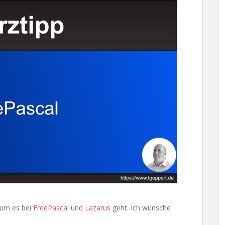
rum es bei
FreePascal
und
Lazarus
geht. Ich wünsche