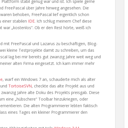
 Plattform stabil genug war und ist. Ich spiele gerne
nd FreePascal über Jahre hinweg angesehen. Die
waren behoben, FreePascal lief eigentlich schon
 einer stabilen
IDE
. Ich schlug meinem Chef diese
 war „kostenlos“. Ob er den Rest hörte, weiß ich
d mit FreePascal und Lazarus zu beschäftigen, Blog-
zwei kleine Testprojekte damit zu schreiben, um das
al lag bei mir bereits gut zwanzig Jahre weit weg und
n meiner alten Firma eingesetzt. Ich kam immer mehr
ne
, warf ein Windows 7 an, schauderte mich als alter
7 und
TortoiseSVN
, checkte das alte Projekt aus und
gut zwanzig Jahre alte Doku des Projekts preisgab. Diese
um eine „hübschere“ Toolbar hinzukriegen, oder
ementieren. Die alten Programmierer lebten faktisch
dass eines Tages ein kleiner Programmierer den