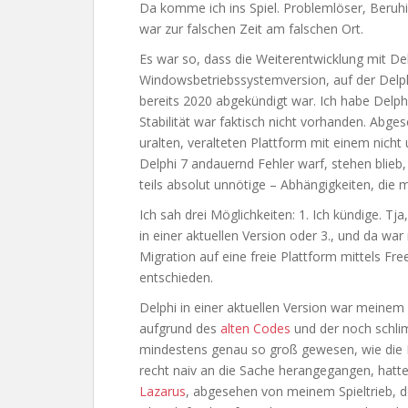
Da komme ich ins Spiel. Problemlöser, Beruhi
war zur falschen Zeit am falschen Ort.
Es war so, dass die Weiterentwicklung mit Del
Windowsbetriebssystemversion, auf der Delp
bereits 2020 abgekündigt war. Ich habe Delphi
Stabilität war faktisch nicht vorhanden. Abge
uralten, veralteten Plattform mit einem nich
Delphi 7 andauernd Fehler warf, stehen blieb
teils absolut unnötige – Abhängigkeiten, die m
Ich sah drei Möglichkeiten: 1. Ich kündige. Tj
in einer aktuellen Version oder 3., und da war 
Migration auf eine freie Plattform mittels Fre
entschieden.
Delphi in einer aktuellen Version war meinem C
aufgrund des
alten Codes
und der noch schli
mindestens genau so groß gewesen, wie die Mi
recht naiv an die Sache herangegangen, hatt
Lazarus
, abgesehen von meinem Spieltrieb, d