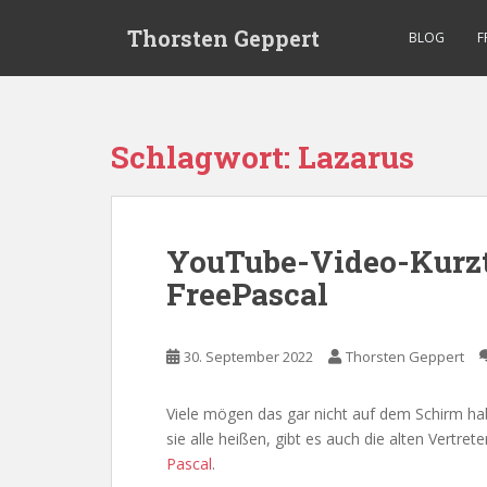
S
Thorsten Geppert
k
BLOG
F
i
p
t
o
Schlagwort:
Lazarus
m
a
i
n
YouTube-Video-Kurzt
c
FreePascal
o
n
t
30. September 2022
Thorsten Geppert
e
n
t
Viele mögen das gar nicht auf dem Schirm h
sie alle heißen, gibt es auch die alten Vertrete
Pascal
.