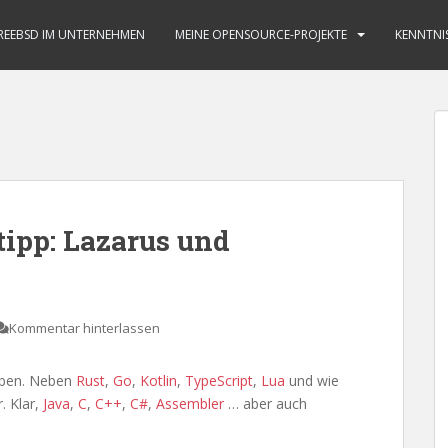
REEBSD IM UNTERNEHMEN
MEINE OPENSOURCE-PROJEKTE
KENNTNI
ipp: Lazarus und
Kommentar hinterlassen
aben. Neben
Rust
,
Go
,
Kotlin
,
TypeScript
,
Lua
und wie
r. Klar,
Java
,
C
,
C++
,
C#
,
Assembler
… aber auch