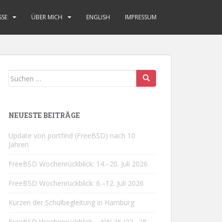
SSE
ÜBER MICH
ENGLISH
IMPRESSUM
Suchen
nach:
NEUESTE BEITRÄGE
Update von portfind (FreeBSD) nach 10
Jahren
FreeBSD Wochenrückblick: 14.–20. Juli 2026
FreeBSD Wochenrückblick: 6.–12. Juli 2026
Kürzen der Schulbegleitung in Hamburg
FreeBSD Wochenrückblick – KW 26 (22.–28.