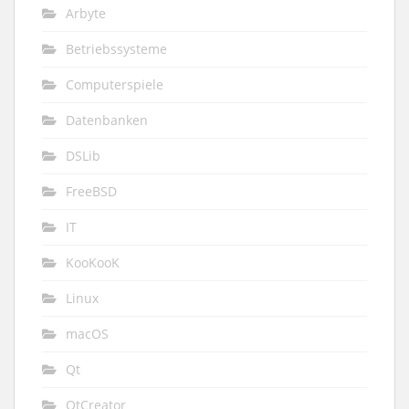
Arbyte
Betriebssysteme
Computerspiele
Datenbanken
DSLib
FreeBSD
IT
KooKooK
Linux
macOS
Qt
QtCreator