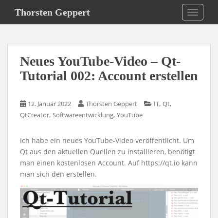
S
Thorsten Geppert
TOGGLE
k
i
p
t
Neues YouTube-Video – Qt-
o
m
Tutorial 002: Account erstellen
a
i
,
,
12. Januar 2022
Thorsten Geppert
IT
Qt
n
,
,
QtCreator
Softwareentwicklung
YouTube
c
o
n
Ich habe ein neues YouTube-Video veröffentlicht. Um
t
Qt aus den aktuellen Quellen zu installieren, benötigt
e
man einen kostenlosen Account. Auf https://qt.io kann
n
man sich den erstellen.
t