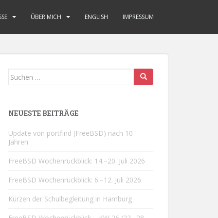
SSE
ÜBER MICH
ENGLISH
IMPRESSUM
Suchen
nach:
NEUESTE BEITRÄGE
Update von portfind (FreeBSD) nach 10
Jahren
FreeBSD Wochenrückblick: 14.–20. Juli 2026
FreeBSD Wochenrückblick: 6.–12. Juli 2026
Kürzen der Schulbegleitung in Hamburg
FreeBSD Wochenrückblick – KW 26 (22.–28.