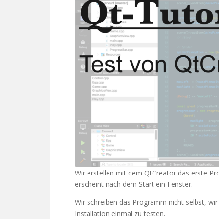
Wir erstellen mit dem QtCreator das erste Pr
erscheint nach dem Start ein Fenster.
Wir schreiben das Programm nicht selbst, wir 
Installation einmal zu testen.