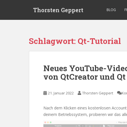
S
Thorsten Geppert
k
BLOG
F
i
p
t
o
Schlagwort:
Qt-Tutorial
m
a
i
n
Neues YouTube-Video 
c
von QtCreator und Qt
o
n
t
21. Januar 2022
Thorsten Geppert
Ko
e
n
t
Nach dem Klicken eines kostenlosen Accounts
deinem Betriebssystem, probieren wir das all