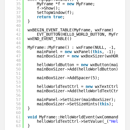
35
MyFrame *f = 
new
MyFrame;
36
f->Show();
37
SetTopWindow(f);
38
return
true
;
39
}
40
41
wxBEGIN_EVENT_TABLE(MyFrame, wxFrame)
42
EVT_BUTTON(HELLO_WORLD_BUTTON, MyFrame::
43
wxEND_EVENT_TABLE()
44
45
MyFrame::MyFrame() : wxFrame(NULL, -1, _(
"He
46
mainPanel = 
new
wxPanel(
this
, -1);
47
mainBoxSizer = 
new
wxBoxSizer(wxHORIZONT
48
49
helloWorldButton = 
new
wxButton(mainPane
50
mainBoxSizer->Add(helloWorldButton);
51
52
mainBoxSizer->AddSpacer(5);
53
54
helloWorldTextCtrl = 
new
wxTextCtrl(main
55
mainBoxSizer->Add(helloWorldTextCtrl);
56
57
mainPanel->SetSizer(mainBoxSizer);
58
mainBoxSizer->SetSizeHints(
this
);
59
}
60
61
void
MyFrame::HelloWorldEvent(wxCommandEvent
62
helloWorldTextCtrl->SetValue(_(
"Hello Wo
63
}