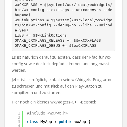
wxCXXFLAGS = $$system(/usr/local/wxWidgets/
bin/wx-config --cxxflags --unicode=yes --de
bug=no)

wxLinkOptions = $$system(/usr/local/wxWidge
ts/bin/wx-config --debug=no --libs --unicod
e=yes)

LIBS += $$wxLinkOptions

QMAKE_CXXFLAGS_RELEASE += $$wxCXXFLAGS

QMAKE_CXXFLAGS_DEBUG += $$wxCXXFLAGS
Es ist natürlich darauf zu achten, dass der Pfad für wx-
config sowie der Includepfad stimmen und angepasst
werden.
Jetzt ist es möglich, einfach sein wxWidgets-Programm
zu schreiben und mit Klick auf den Play-Button zu
kompilieren und zu starten.
Hier noch ein kleines wxWidgets-C++-Beispiel:
1
#include <wx/wx.h>
2
3
class
MyApp : 
public
wxApp {
4