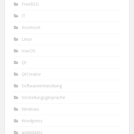
FreeBSD
IT
KooKooK
Linux
macOS
Qt
QtCreator
Softwareentwicklung
Vorstellungsgespräche
Windows
Wordpress
wxWidgets