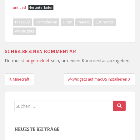
untitled
Herunterladen
FreeBSD
Kompilieren
Linux
macOS
QtCreator
wxWidgets
SCHREIBE EINEN KOMMENTAR
Du musst
angemeldet
sein, um einen Kommentar abzugeben.
Beitragsnavigation
Minecraft
wxWidgets auf macOS installieren
Suchen
nach:
NEUESTE BEITRÄGE