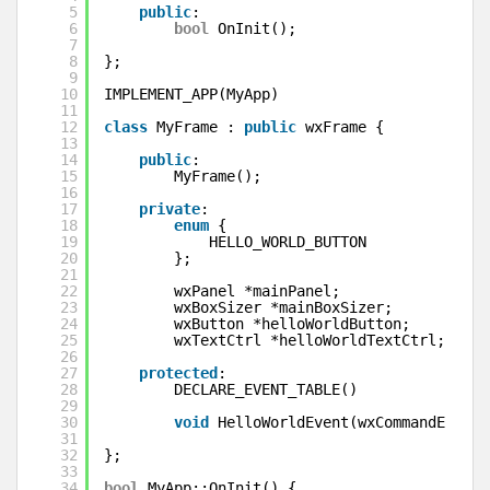
5
public
:
6
bool
OnInit();
7
8
};
9
10
IMPLEMENT_APP(MyApp)
11
12
class
MyFrame : 
public
wxFrame {
13
14
public
:
15
MyFrame();
16
17
private
:
18
enum
{
19
HELLO_WORLD_BUTTON
20
};
21
22
wxPanel *mainPanel;
23
wxBoxSizer *mainBoxSizer;
24
wxButton *helloWorldButton;
25
wxTextCtrl *helloWorldTextCtrl;
26
27
protected
:
28
DECLARE_EVENT_TABLE()
29
30
void
HelloWorldEvent(wxCommandEvent 
31
32
};
33
34
bool
MyApp::OnInit() {