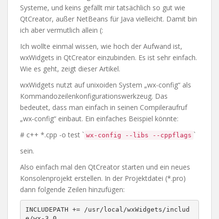
Systeme, und keins gefällt mir tatsächlich so gut wie
QtCreator, außer NetBeans für Java vielleicht. Damit bin
ich aber vermutlich allein (:
Ich wollte einmal wissen, wie hoch der Aufwand ist,
wxWidgets in QtCreator einzubinden. Es ist sehr einfach.
Wie es geht, zeigt dieser Artikel.
wxWidgets nutzt auf unixoiden System „wx-config“ als
Kommandozeilenkonfigurationswerkzeug. Das
bedeutet, dass man einfach in seinen Compileraufruf
„wx-config“ einbaut. Ein einfaches Beispiel könnte:
# c++ *.cpp -o test `
`
wx-config --libs --cppflags
sein.
Also einfach mal den QtCreator starten und ein neues
Konsolenprojekt erstellen. In der Projektdatei (*.pro)
dann folgende Zeilen hinzufügen:
INCLUDEPATH += /usr/local/wxWidgets/includ
e/wx-3.0
