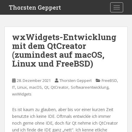
S
Thorsten Geppert
TOGGLE
k
i
p
t
wxWidgets-Entwicklung
o
mit dem QtCreator
m
a
(zumindest auf macOS,
i
Linux und FreeBSD)
n
c
o
,
28. Dezember 2021
Thorsten Geppert
FreeBSD
n
,
,
,
,
,
,
IT
Linux
macOS
Qt
QtCreator
Softwareentwicklung
t
wxWidgets
e
n
Es ist kaum zu glauben, aber bis vor einer kurzen Zeit
t
benutzte ich keine IDE. Oftmals entwickle ich immer
noch gerne ohne IDE, doch für Qt nehme ich QtCreator
und ich finde die IDE ganz „nett“. Ich kenne etliche