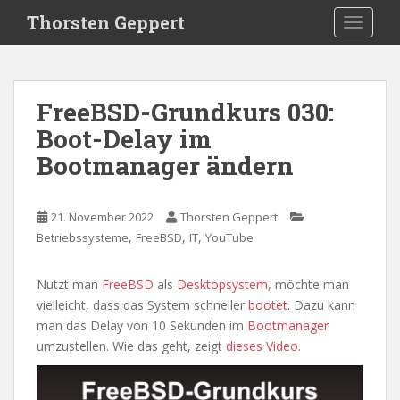
S
Thorsten Geppert
TOGGLE
k
i
p
t
FreeBSD-Grundkurs 030:
o
Boot-Delay im
m
a
Bootmanager ändern
i
n
c
21. November 2022
Thorsten Geppert
o
,
,
,
Betriebssysteme
FreeBSD
IT
YouTube
n
t
Nutzt man
FreeBSD
als
Desktopsystem
, möchte man
e
vielleicht, dass das System schneller
bootet
. Dazu kann
n
man das Delay von 10 Sekunden im
Bootmanager
t
umzustellen. Wie das geht, zeigt
dieses Video
.