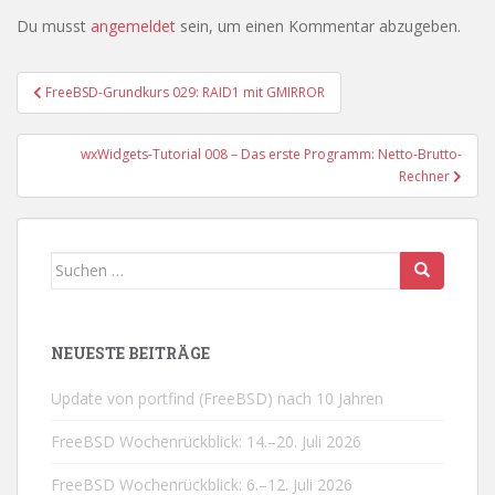
Du musst
angemeldet
sein, um einen Kommentar abzugeben.
Beitragsnavigation
FreeBSD-Grundkurs 029: RAID1 mit GMIRROR
wxWidgets-Tutorial 008 – Das erste Programm: Netto-Brutto-
Rechner
Suchen
nach:
NEUESTE BEITRÄGE
Update von portfind (FreeBSD) nach 10 Jahren
FreeBSD Wochenrückblick: 14.–20. Juli 2026
FreeBSD Wochenrückblick: 6.–12. Juli 2026