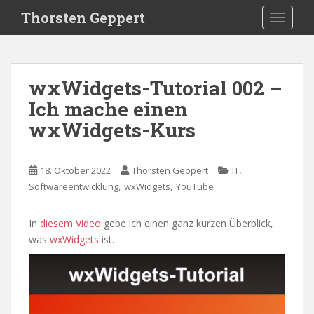
S
Thorsten Geppert
TOGGLE
k
i
p
t
wxWidgets-Tutorial 002 –
o
Ich mache einen
m
a
wxWidgets-Kurs
i
n
c
,
18. Oktober 2022
Thorsten Geppert
IT
o
,
,
Softwareentwicklung
wxWidgets
YouTube
n
t
In
diesem Video
gebe ich einen ganz kurzen Überblick,
e
was
wxWidgets
ist.
n
t