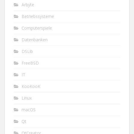
Arbyte
Betriebssysteme
Computerspiele
Datenbanken
DSLib
FreeBSD
IT
KooKooK
Linux
macOS
Qt
QtCreator