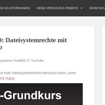
BSD IM UNTERNEHMEN
MEINE OPENSOURCE-PROJEKTE
KENNTNISS
 Dateisystemrechte mit
p
,
,
,
ssysteme
FreeBSD
IT
YouTube
wie man Dateisystemrechte benutzen kann, unter
nd
chgrp
.