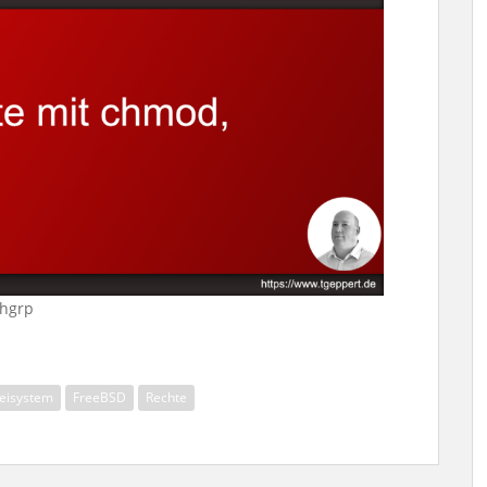
chgrp
eisystem
FreeBSD
Rechte