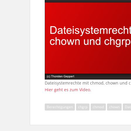
Dateisystemrechte mit chmod, chown und 
Hier geht es zum Video.
Berechtigungen
chgrp
chmod
chown
Dat