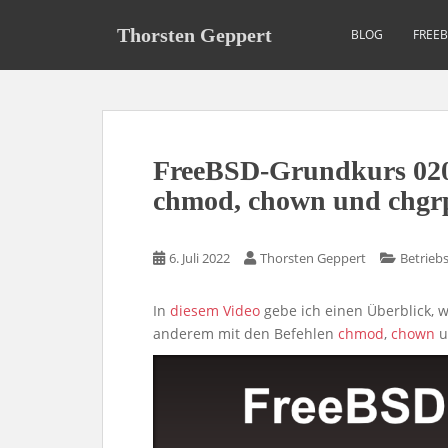
S
k
Thorsten Geppert
BLOG
FREE
i
p
t
o
m
FreeBSD-Grundkurs 020:
a
i
chmod, chown und chgr
n
c
6. Juli 2022
Thorsten Geppert
Betrieb
o
n
t
In
diesem Video
gebe ich einen Überblick, 
e
anderem mit den Befehlen
chmod
,
chown
u
n
t