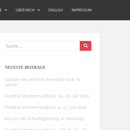
E
ÜBER MICH
ENGLISH
IMPRESSUM
Suche
nach:
NEUESTE BEITRÄGE
Update von portfind (FreeBSD) nach 10
Jahren
FreeBSD Wochenrückblick: 14.–20. Juli 2026
FreeBSD Wochenrückblick: 6.–12. Juli 2026
Kürzen der Schulbegleitung in Hamburg
FreeBSD Wochenrückblick – KW 26 (22.–28.