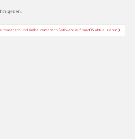
abzugeben.
Automatisch und halbautomatisch Software auf macOS aktualisieren