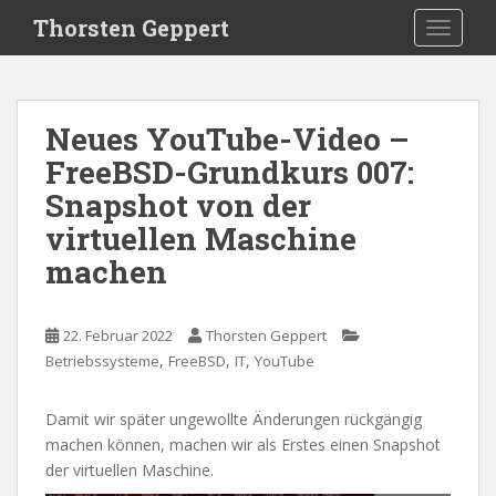
S
Thorsten Geppert
TOGGLE
k
i
p
t
Neues YouTube-Video –
o
FreeBSD-Grundkurs 007:
m
a
Snapshot von der
i
virtuellen Maschine
n
machen
c
o
n
22. Februar 2022
Thorsten Geppert
t
,
,
,
Betriebssysteme
FreeBSD
IT
YouTube
e
n
t
Damit wir später ungewollte Änderungen rückgängig
machen können, machen wir als Erstes einen Snapshot
der virtuellen Maschine.