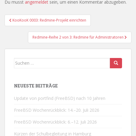
Du musst
angemeldet
sein, um einen Kommentar abzugeben.
Beitragsnavigation
KooKooK 0003: Redmine-Projekt einrichten
Redmine-Reihe 2 von 3: Redmine für Administratoren
Suchen
nach:
NEUESTE BEITRÄGE
Update von portfind (FreeBSD) nach 10 Jahren
FreeBSD Wochenrückblick: 14.–20. Juli 2026
FreeBSD Wochenrückblick: 6.–12. Juli 2026
Kürzen der Schulbegleitung in Hamburg