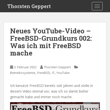
S
Thorsten Geppert
TOGGLE
k
i
p
t
Neues YouTube-Video –
o
FreeBSD-Grundkurs 002:
m
a
Was ich mit FreeBSD
i
mache
n
c
o
3. Februar 2022
Thorsten Geppert
n
,
,
,
Betriebssysteme
FreeBSD
IT
YouTube
t
e
Ich benutze FreeBSD bereits seit Jahren und stelle in
n
diesem Video einmal vor, was ich so damit bisher
t
gemacht habe und immer noch mache.