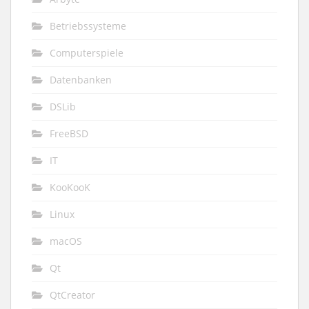
Betriebssysteme
Computerspiele
Datenbanken
DSLib
FreeBSD
IT
KooKooK
Linux
macOS
Qt
QtCreator