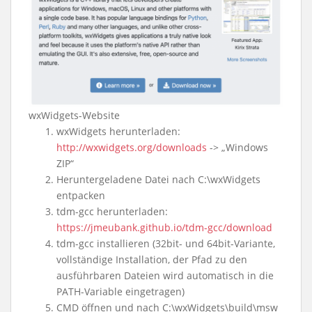
wxWidgets-Website
wxWidgets herunterladen:
http://wxwidgets.org/downloads
-> „Windows
ZIP“
Heruntergeladene Datei nach C:\wxWidgets
entpacken
tdm-gcc herunterladen:
https://jmeubank.github.io/tdm-gcc/download
tdm-gcc installieren (32bit- und 64bit-Variante,
vollständige Installation, der Pfad zu den
ausführbaren Dateien wird automatisch in die
PATH-Variable eingetragen)
CMD öffnen und nach C:\wxWidgets\build\msw