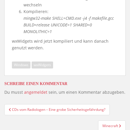
wechseln
Kompilieren:
mingw32-make SHELL=CMD.exe -j4 -f makefile.gcc
BUILD=release UNICODE=1 SHARED=0
MONOLITHIC=1
wxWidgets wird jetzt kompiliert und kann danach
genutzt werden.
Windows
wxWidgets
SCHREIBE EINEN KOMMENTAR
Du musst
angemeldet
sein, um einen Kommentar abzugeben.
Beitragsnavigation
CDs vom Radiologen – Eine grobe Sicherheitsgefährdung?
Minecraft