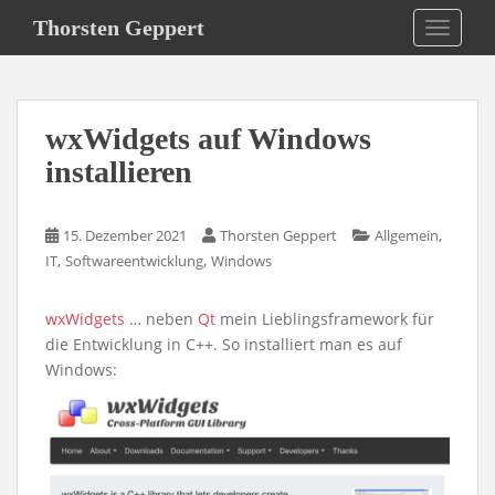
S
Thorsten Geppert
TOGGLE
k
i
p
t
wxWidgets auf Windows
o
m
installieren
a
i
,
15. Dezember 2021
Thorsten Geppert
Allgemein
n
,
,
IT
Softwareentwicklung
Windows
c
o
n
wxWidgets
… neben
Qt
mein Lieblingsframework für
t
die Entwicklung in C++. So installiert man es auf
e
Windows:
n
t