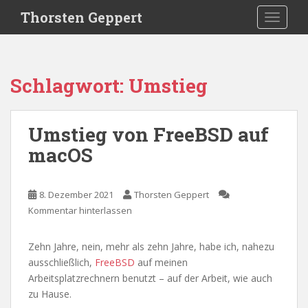
S
Thorsten Geppert
TOGGLE
k
i
p
t
Schlagwort:
Umstieg
o
m
a
Umstieg von FreeBSD auf
i
macOS
n
c
o
8. Dezember 2021
Thorsten Geppert
n
Kommentar hinterlassen
t
e
n
Zehn Jahre, nein, mehr als zehn Jahre, habe ich, nahezu
t
ausschließlich,
FreeBSD
auf meinen
Arbeitsplatzrechnern benutzt – auf der Arbeit, wie auch
zu Hause.