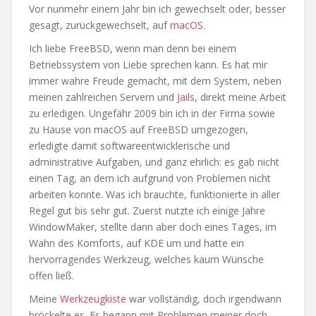
Vor nunmehr einem Jahr bin ich gewechselt oder, besser
gesagt, zurückgewechselt, auf
macOS
.
Ich liebe FreeBSD, wenn man denn bei einem
Betriebssystem von Liebe sprechen kann. Es hat mir
immer wahre Freude gemacht, mit dem System, neben
meinen zahlreichen Servern und
Jails
, direkt meine Arbeit
zu erledigen. Ungefähr 2009 bin ich in der Firma sowie
zu Hause von macOS auf FreeBSD umgezogen,
erledigte damit softwareentwicklerische und
administrative Aufgaben, und ganz ehrlich: es gab nicht
einen Tag, an dem ich aufgrund von Problemen nicht
arbeiten konnte. Was ich brauchte, funktionierte in aller
Regel gut bis sehr gut. Zuerst nutzte ich einige Jahre
WindowMaker, stellte dann aber doch eines Tages, im
Wahn des Komforts, auf KDE um und hatte ein
hervorragendes Werkzeug, welches kaum Wünsche
offen ließ.
Meine
Werkzeugkiste
war vollständig, doch irgendwann
bröckelte es. Es begann mit Problemen meiner doch