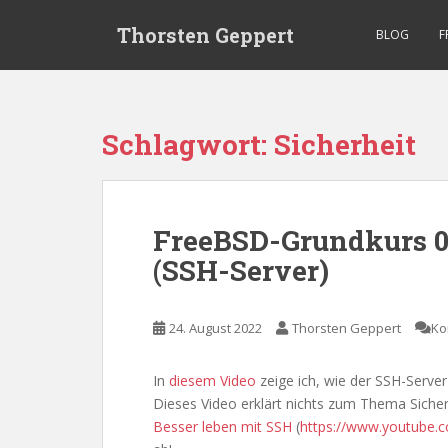
S
Thorsten Geppert
k
BLOG
F
i
p
t
o
Schlagwort:
Sicherheit
m
a
i
n
FreeBSD-Grundkurs 0
c
(SSH-Server)
o
n
t
24. August 2022
Thorsten Geppert
Ko
e
n
t
In
diesem Video
zeige ich, wie der SSH-Serve
Dieses Video erklärt nichts zum Thema Sicherh
Besser leben mit SSH
(
https://www.youtube.