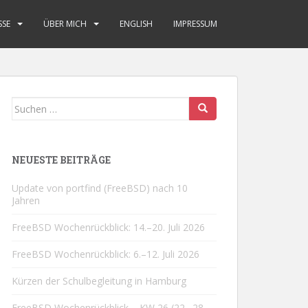
SSE
ÜBER MICH
ENGLISH
IMPRESSUM
Suchen
nach:
NEUESTE BEITRÄGE
Update von portfind (FreeBSD) nach 10
Jahren
FreeBSD Wochenrückblick: 14.–20. Juli 2026
FreeBSD Wochenrückblick: 6.–12. Juli 2026
Kürzen der Schulbegleitung in Hamburg
FreeBSD Wochenrückblick – KW 26 (22.–28.