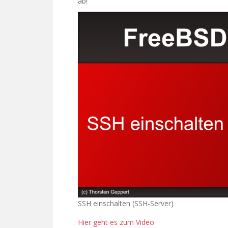
ab!
SSH einschalten (SSH-Server)
Hier geht es zum Video.