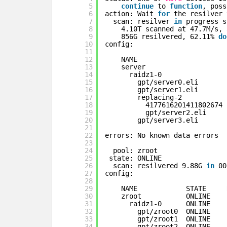
5
continue
to 
function
, poss
6
action: Wait 
for
the resilver 
7
scan: resilver 
in
progress s
8
4.10T scanned at 47.7M
/s
, 
9
856G resilvered, 62.11% 
do
10
config:
11
12
NAME                      
13
server                    
14
raidz1-0                
15
gpt
/server0
.eli       
16
gpt
/server1
.eli       
17
replacing-2           
18
4177616201411802674 
19
gpt
/server2
.eli     
20
gpt
/server3
.eli       
21
22
errors: No known data errors
23
24
pool: zroot
25
state: ONLINE
26
scan: resilvered 9.88G 
in
00
27
config:
28
29
NAME            STATE     
30
zroot           ONLINE    
31
raidz1-0      ONLINE    
32
gpt
/zroot0
ONLINE    
33
gpt
/zroot1
ONLINE    
34
gpt
/zroot2
ONLINE    