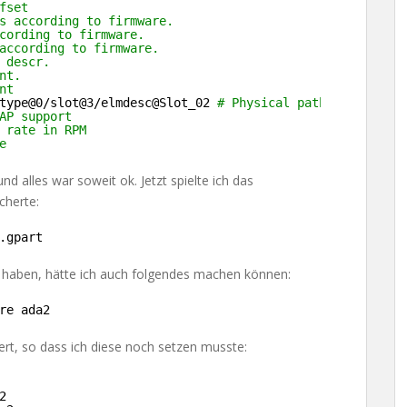
fset
s according to firmware.
cording to firmware.
according to firmware.
 descr.
nt.
nt
type
@0
/slot
@3
/elmdesc
@Slot_02 
# Physical path
AP support
 rate in RPM
e
nd alles war soweit ok. Jetzt spielte ich das
cherte:
.gpart
a haben, hätte ich auch folgendes machen können:
re ada2
ert, so dass ich diese noch setzen musste:
2