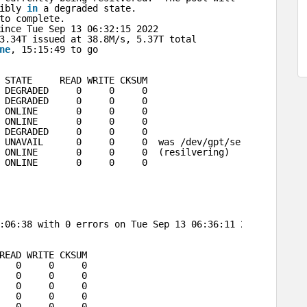
ibly 
in
a degraded state.
to complete.
ince Tue Sep 13 06:32:15 2022
3.34T issued at 38.8M
/s
, 5.37T total
ne
, 15:15:49 to go
 STATE     READ WRITE CKSUM
 DEGRADED     0     0     0
 DEGRADED     0     0     0
 ONLINE       0     0     0
 ONLINE       0     0     0
 DEGRADED     0     0     0
 UNAVAIL      0     0     0  was 
/dev/gpt/server2
.eli
/ol
 ONLINE       0     0     0  (resilvering)
 ONLINE       0     0     0
:06:38 with 0 errors on Tue Sep 13 06:36:11 2022
READ WRITE CKSUM
   0     0     0
   0     0     0
   0     0     0
   0     0     0
   0     0     0