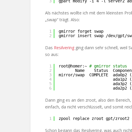
3
gpart modify -i 4 -l server2 ad
Als nächstes wollte ich mit dem kleinsten P
„swap“ trägt. Also:
1
gmirror forget swap
2
gmirror insert swap 
/dev/gpt/sw
Das
Resilvering
ging dann sehr schnell, weil 
so aus:
1
root@homer:~ 
# gmirror status
2
Name    Status  Componen
3
mirror
/swap
COMPLETE  ada0p2 (
4
ada1p2 (
5
ada3p2 (
6
ada2p2 (
Dann ging es an den zroot, also den Bereich,
einfach, da nicht verschlüsselt, und somit reic
1
zpool replace zroot gpt
/zroot2
Schon begann das Resilvering, was auch nicht