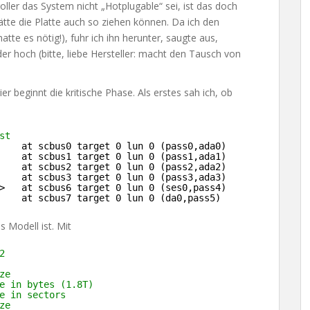
ler das System nicht „Hotplugable“ sei, ist das doch
hätte die Platte auch so ziehen können. Da ich den
tte es nötig!), fuhr ich ihn herunter, saugte aus,
er hoch (bitte, liebe Hersteller: macht den Tausch von
er beginnt die kritische Phase. Als erstes sah ich, ob
st
    at scbus0 target 0 lun 0 (pass0,ada0)
    at scbus1 target 0 lun 0 (pass1,ada1)
    at scbus2 target 0 lun 0 (pass2,ada2)
    at scbus3 target 0 lun 0 (pass3,ada3)
>   at scbus6 target 0 lun 0 (ses0,pass4)
    at scbus7 target 0 lun 0 (da0,pass5)
s Modell ist. Mit
2
ze
e in bytes (1.8T)
e in sectors
ze