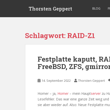
S
Thorsten Geppert
k
BLOG
F
i
p
t
o
Schlagwort:
RAID-Z1
m
a
i
n
Festplatte kaputt, R
c
FreeBSD, ZFS, gmirro
o
n
t
14. September 2022
Thorsten Geppert
e
n
t
Homer – ja,
Homer
– mein Haupt
server
zu Ha
Lesefehler. Das war eine ganze Zeit weg und
sie aber wieder auf. Also: Neue Festplatte muss