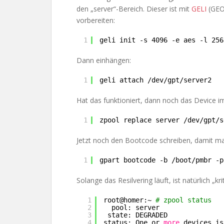
den „server“-Bereich. Dieser ist mit
GELI
(GEOM
vorbereiten:
1
geli init -s 4096 -e aes -l 256
Dann einhängen:
1
geli attach 
/dev/gpt/server2
Hat das funktioniert, dann noch das Device i
1
zpool replace server 
/dev/gpt/s
Jetzt noch den Bootcode schreiben, damit ma
1
gpart bootcode -b 
/boot/pmbr
-p
Solange das Resilvering läuft, ist natürlich „kr
1
root@homer:~ 
# zpool status
2
pool: server
3
state: DEGRADED
4
status: One or 
more
devices is