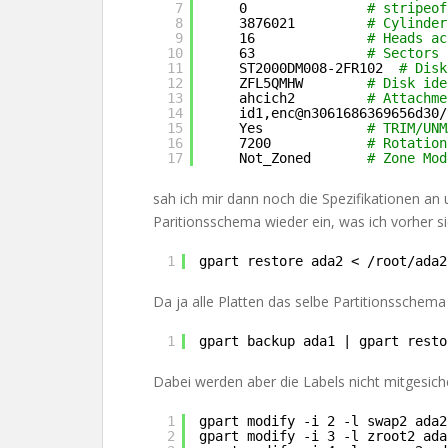
7
0               
# stripeof
8
3876021         
# Cylinder
9
16              
# Heads ac
10
63              
# Sectors 
11
ST2000DM008-2FR102  
# Disk
12
ZFL5QMHW        
# Disk ide
13
ahcich2         
# Attachme
14
id1,enc@n3061686369656d30
/
15
Yes             
# TRIM/UNM
16
7200            
# Rotation
17
Not_Zoned       
# Zone Mod
sah ich mir dann noch die Spezifikationen an u
Paritionsschema wieder ein, was ich vorher si
1
gpart restore ada2 < 
/root/ada2
Da ja alle Platten das selbe Partitionsschem
1
gpart backup ada1 | gpart resto
Dabei werden aber die Labels nicht mitgesich
1
gpart modify -i 2 -l swap2 ada2
2
gpart modify -i 3 -l zroot2 ada