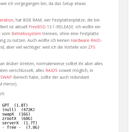
d wie ich vorgegangen bin, da das Setup etwas
eration
, hat 8GB RAM, vier Festplattenplätze, die bei
iert ist aktuell
FreeBSD
13.1-RELEASE. Ich wollte ein
t
vom
Betriebssystem
trennen, ohne eine Festplatte
ng zu nutzen. Auch wollte ich keinen
Hardware-RAID-
, aber viel wichtiger: weil ich die Vorteile von
ZFS
n drüber streiten, normalerweise solltet ihr aber alles
ten verschlüsselt, alles
RAID5
soweit möglich, in
n
SWAP
-Bereich habe, sollte der auch redundant
 mirror).
ch:
 GPT  (1.8T)
 (null)  (472K)
 swapX  (16G)
 zrootX  (60G)
 serverX  (1.7T)
 - free -  (7.0G)