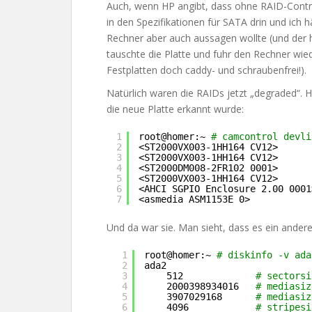
Auch, wenn HP angibt, dass ohne RAID-Control
in den Spezifikationen für SATA drin und ich 
Rechner aber auch aussagen wollte (und der ha
tauschte die Platte und fuhr den Rechner wied
Festplatten doch caddy- und schraubenfrei!).
Natürlich waren die RAIDs jetzt „degraded“. Hi
die neue Platte erkannt wurde:
1
root@homer:~ 
# camcontrol devli
2
<ST2000VX003-1HH164 CV12>      
3
<ST2000VX003-1HH164 CV12>      
4
<ST2000DM008-2FR102 0001>      
5
<ST2000VX003-1HH164 CV12>      
6
<AHCI SGPIO Enclosure 2.00 0001
7
<asmedia ASM1153E 0>           
Und da war sie. Man sieht, dass es ein andere
1
root@homer:~ 
# diskinfo -v ada
2
ada2
3
512             
# sectorsi
4
2000398934016   
# mediasiz
5
3907029168      
# mediasiz
6
4096            
# stripesi