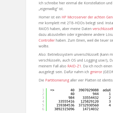
Ich schreibe hier einmal die Konstellation un
„eigenwillig“ ist.
Homer ist ein
HP Microserver der achten Gen
mir komplett mit 2TB-HDDs belegt sind. Install
RAID5 haben, aber meine Daten
verschlüssel
dazu abzustellen oder irgendeine andere Lösu
Controller
haben. Zum Einen, weil die teuer sind
wollte.
Also: Betriebssystem unverschlüsselt (kann ma
verschlüsseln, auch OS und Logging usw.!), Da
meinem Fall also
RAID-Z1
. Da ich noch eine
ausgelegt sein. Dafür nahm ich
gmirror
(GEOM
Die
Partitionierung
aller vier Platten ist identis
1
=>        40  3907029088  adaX 
2
40         944     1 
3
984    33554432     2 
4
33555416   125829120     3 
5
159384536  3732930560     4 
6
3892315096    14714032       