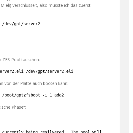
 eli) verschlüsselt, also musste ich das zuerst
 
/dev/gpt/server2
m ZFS-Pool tauschen:
erver2
.eli 
/dev/gpt/server2
.eli
n von der Platte auch booten kann:
 
/boot/gptzfsboot
-i 1 ada2
itische Phase“:
 currently being resilvered.  The pool will