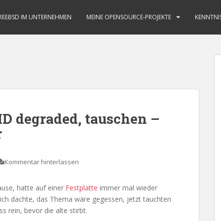
REEBSD IM UNTERNEHMEN
MEINE OPENSOURCE-PROJEKTE
KENNTNI
AID degraded, tauschen –
r
Kommentar hinterlassen
use, hatte auf einer
Festplatte
immer mal wieder
 ich dachte, das Thema wäre gegessen, jetzt tauchten
 rein, bevor die alte stirbt.