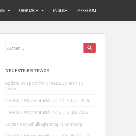
SSE
ÜBER MICH
ENGLISH
IMPRESSUM
Suchen
nach:
NEUESTE BEITRÄGE
Update von portfind (FreeBSD) nach 10
Jahren
FreeBSD Wochenrückblick: 14.–20. Juli 2026
FreeBSD Wochenrückblick: 6.–12. Juli 2026
Kürzen der Schulbegleitung in Hamburg
FreeBSD Wochenrückblick – KW 26 (22.–28.