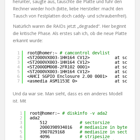
herunter, saugte aus, tauschte die Platte und fuhr den
Rechner wieder hoch (bitte, liebe Hersteller: macht den
Tausch von Festplatten doch caddy- und schraubenfrei!).
Natürlich waren die RAIDs jetzt „degraded“. Hier beginnt
die kritische Phase. Als erstes sah ich, ob die neue Platte
erkannt wurde:
1
root@homer:~ 
# camcontrol devlist
2
<ST2000VX003-1HH164 CV12>          at scbus0 
3
<ST2000VX003-1HH164 CV12>          at scbus1 
4
<ST2000DM008-2FR102 0001>          at scbus2 
5
<ST2000VX003-1HH164 CV12>          at scbus3 
6
<AHCI SGPIO Enclosure 2.00 0001>   at scbus6 
7
<asmedia ASM1153E 0>               at scbus7 
Und da war sie. Man sieht, dass es ein anderes Modell
ist. Mit
1
root@homer:~ 
# diskinfo -v ada2
2
ada2
3
512             
# sectorsize
4
2000398934016   
# mediasize in bytes (1.
5
3907029168      
# mediasize in sectors
6
4096            
# stripesize