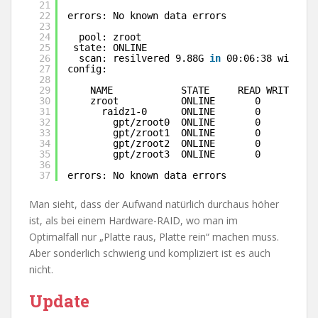
21
22
errors: No known data errors
23
24
pool: zroot
25
state: ONLINE
26
scan: resilvered 9.88G 
in
00:06:38 with 0 
27
config:
28
29
NAME            STATE     READ WRITE CKS
30
zroot           ONLINE       0     0    
31
raidz1-0      ONLINE       0     0    
32
gpt
/zroot0
ONLINE       0     0    
33
gpt
/zroot1
ONLINE       0     0    
34
gpt
/zroot2
ONLINE       0     0    
35
gpt
/zroot3
ONLINE       0     0    
36
37
errors: No known data errors
Man sieht, dass der Aufwand natürlich durchaus höher
ist, als bei einem Hardware-RAID, wo man im
Optimalfall nur „Platte raus, Platte rein“ machen muss.
Aber sonderlich schwierig und kompliziert ist es auch
nicht.
Update