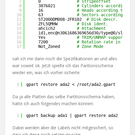
7
0               
# stripeoffset
8
3876021         
# Cylinders according to
9
16              
# Heads according to fir
10
63              
# Sectors according to f
11
ST2000DM008-2FR102  
# Disk descr.
12
ZFL5QMHW        
# Disk ident.
13
ahcich2         
# Attachment
14
id1,enc@n3061686369656d30
/type
@0
/slot
@3
/
15
Yes             
# TRIM/UNMAP support
16
7200            
# Rotation rate in RPM
17
Not_Zoned       
# Zone Mode
sah ich mir dann noch die Spezifikationen an und alles
war soweit ok. Jetzt spielte ich das Paritionsschema
wieder ein, was ich vorher sicherte:
1
gpart restore ada2 < 
/root/ada2
.gpart
Da ja alle Platten das selbe Partitionsschema haben,
hätte ich auch folgendes machen können:
1
gpart backup ada1 | gpart restore ada2
Dabei werden aber die Labels nicht mitgesichert, so
dass ich diese noch setzen musste: