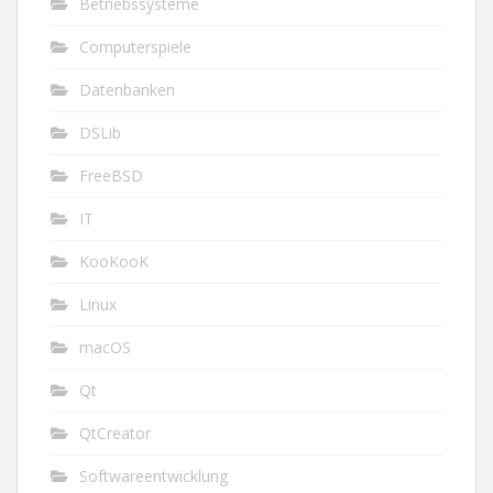
Betriebssysteme
Computerspiele
Datenbanken
DSLib
FreeBSD
IT
KooKooK
Linux
macOS
Qt
QtCreator
Softwareentwicklung