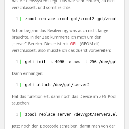
das Betriebssystem liegt. Das war sehr einfach, da nicht
verschlüsselt, und somit reichte:
1
zpool replace zroot gpt
/zroot2
gpt
/zroot2
Schon begann das Resilvering, was auch nicht lange
brauchte. In der Zeit kümmerte ich mich um den
„server“-Bereich. Dieser ist mit
GELI
(GEOM eli)
verschlüsselt, also musste ich das zuerst vorbereiten:
1
geli init -s 4096 -e aes -l 256 
/dev/gpt/serv
Dann einhängen:
1
geli attach 
/dev/gpt/server2
Hat das funktioniert, dann noch das Device im ZFS-Pool
tauschen:
1
zpool replace server 
/dev/gpt/server2
.eli 
/de
Jetzt noch den Bootcode schreiben, damit man von der