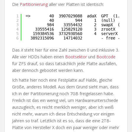
Die
Partitionierung
aller vier Platten ist identisch:
1
=>        40  3907029088  adaX  GPT  (1.8T)
2
40         944     1  (null)  (472K
3
984    33554432     2  swapX  (16G)
4
33555416   125829120     3  zrootX  (60G)
5
159384536  3732930560     4  serverX  (1.7
6
3892315096    14714032        - free -  (7.
Das
X
steht hier für eine Zahl zwischen 0 und inklusive 3.
Alle vier HDDs haben einen
Bootsektor
und
Bootcode
für ZFS drauf, so dass tatsächlich jede Platte ausfallen,
aber dennoch gebootet werden kann.
Ich hatte hier noch eine Festplatte auf Halde, gleiche
Größe, anderes Modell. Aus dem Grund sieht man, dass
ich in der Partitionierung noch 7GB freigelassen habe.
Freilich ist das ein wenig viel, um Hardwareunterschiede
auszugleich, es reicht merklich weniger, aber ich weiß
nicht mehr, warum ich diese Entscheidung vor einigen
Jahren so traf. Letztlich ist es so, dass die eine 2TB-
Platte von Hersteller X doch ein paar weniger oder mehr