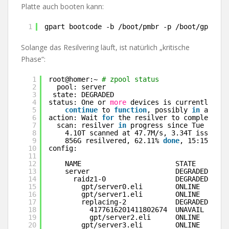
Platte auch booten kann:
1
gpart bootcode -b 
/boot/pmbr
-p 
/boot/gptzfsb
Solange das Resilvering läuft, ist natürlich „kritische
Phase“:
1
root@homer:~ 
# zpool status
2
pool: server
3
state: DEGRADED
4
status: One or 
more
devices is currently bei
5
continue
to 
function
, possibly 
in
a degr
6
action: Wait 
for
the resilver to complete.
7
scan: resilver 
in
progress since Tue Sep 1
8
4.10T scanned at 47.7M
/s
, 3.34T issued a
9
856G resilvered, 62.11% 
done
, 15:15:49 t
10
config:
11
12
NAME                       STATE     REA
13
server                     DEGRADED     
14
raidz1-0                 DEGRADED     
15
gpt
/server0
.eli        ONLINE       
16
gpt
/server1
.eli        ONLINE       
17
replacing-2            DEGRADED     
18
4177616201411802674  UNAVAIL      
19
gpt
/server2
.eli      ONLINE       
20
gpt
/server3
.eli        ONLINE       