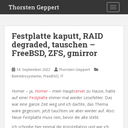
S
Thorsten Geppert
TOGGLE
k
i
p
t
Festplatte kaputt, RAID
o
degraded, tauschen –
m
a
FreeBSD, ZFS, gmirror
i
n
c
14. September 2022
Thorsten Geppert
o
,
,
Betriebssysteme
FreeBSD
IT
n
t
Homer – ja,
Homer
– mein Haupt
server
zu Hause, hatte
e
auf einer
Festplatte
immer mal wieder Lesefehler. Das
n
war eine ganze Zeit weg und ich dachte, das Thema
t
wäre gegessen, jetzt tauchten sie aber wieder auf. Also:
Neue Festplatte muss rein, bevor die alte stirbt.
Ich schreibe hier einmal die Konstellation und wie ich