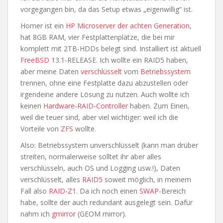
vorgegangen bin, da das Setup etwas „eigenwillig“ ist.
Homer ist ein
HP Microserver der achten Generation
,
hat 8GB RAM, vier Festplattenplätze, die bei mir
komplett mit 2TB-HDDs belegt sind. Installiert ist aktuell
FreeBSD
13.1-RELEASE. Ich wollte ein RAID5 haben,
aber meine Daten
verschlüsselt
vom
Betriebssystem
trennen, ohne eine Festplatte dazu abzustellen oder
irgendeine andere Lösung zu nutzen. Auch wollte ich
keinen
Hardware-RAID-Controller
haben. Zum Einen,
weil die teuer sind, aber viel wichtiger: weil ich die
Vorteile von
ZFS
wollte.
Also: Betriebssystem unverschlüsselt (kann man drüber
streiten, normalerweise solltet ihr aber alles
verschlüsseln, auch OS und Logging usw.!), Daten
verschlüsselt, alles
RAID5
soweit möglich, in meinem
Fall also
RAID-Z1
. Da ich noch einen
SWAP
-Bereich
habe, sollte der auch redundant ausgelegt sein. Dafür
nahm ich
gmirror
(GEOM mirror).