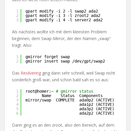
1
gpart modify -i 2 -l swap2 ada2
2
gpart modify -i 3 -l zroot2 ada2
3
gpart modify -i 4 -l server2 ada2
Als nächstes wollte ich mit dem kleinsten Problem
beginnen, dem Swap-Mirror, der den Namen „swap“
trägt. Also:
1
gmirror forget swap
2
gmirror insert swap 
/dev/gpt/swap2
Das
Resilvering
ging dann sehr schnell, weil Swap nicht
sonderlich groß war, und schon bald sah es so aus:
1
root@homer:~ 
# gmirror status
2
Name    Status  Components
3
mirror
/swap
COMPLETE  ada0p2 (ACTIVE)
4
ada1p2 (ACTIVE)
5
ada3p2 (ACTIVE)
6
ada2p2 (ACTIVE)
Dann ging es an den zroot, also den Bereich, auf dem