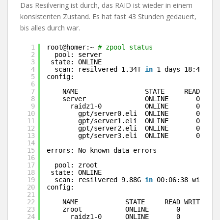
Das Resilvering ist durch, das RAID ist wieder in einem
konsistenten Zustand. Es hat fast 43 Stunden gedauert,
bis alles durch war.
1
root@homer:~ 
# zpool status
2
pool: server
3
state: ONLINE
4
scan: resilvered 1.34T 
in
1 days 18:41:45 
5
config:
6
7
NAME                 STATE     READ WRIT
8
server               ONLINE       0     
9
raidz1-0           ONLINE       0     
10
gpt
/server0
.eli  ONLINE       0     
11
gpt
/server1
.eli  ONLINE       0     
12
gpt
/server2
.eli  ONLINE       0     
13
gpt
/server3
.eli  ONLINE       0     
14
15
errors: No known data errors
16
17
pool: zroot
18
state: ONLINE
19
scan: resilvered 9.88G 
in
00:06:38 with 0 
20
config:
21
22
NAME            STATE     READ WRITE CKS
23
zroot           ONLINE       0     0    
24
raidz1-0      ONLINE       0     0    