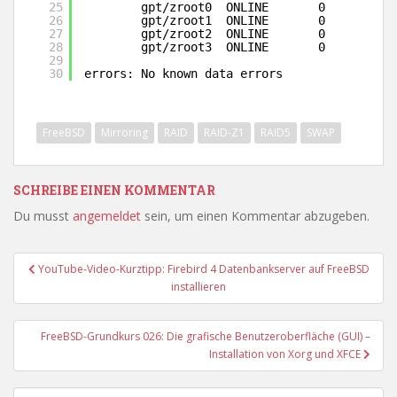
25
gpt
/zroot0
ONLINE       0     0    
26
gpt
/zroot1
ONLINE       0     0    
27
gpt
/zroot2
ONLINE       0     0    
28
gpt
/zroot3
ONLINE       0     0    
29
30
errors: No known data errors
FreeBSD
Mirroring
RAID
RAID-Z1
RAID5
SWAP
SCHREIBE EINEN KOMMENTAR
Du musst
angemeldet
sein, um einen Kommentar abzugeben.
Beitragsnavigation
YouTube-Video-Kurztipp: Firebird 4 Datenbankserver auf FreeBSD
installieren
FreeBSD-Grundkurs 026: Die grafische Benutzeroberfläche (GUI) –
Installation von Xorg und XFCE