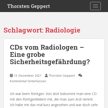
S
Thorsten Geppert
TOGGLE
k
i
p
t
Schlagwort:
Radiologie
o
m
a
CDs vom Radiologen –
i
Eine grobe
n
c
Sicherheitsgefährdung?
o
n
t
13. Dezember 2021
Thorsten Geppert
e
Kommentar hinterlassen
n
t
Ich war beim Röntgen. Von dort bekommt man eine CD
mit den Röntgenbildern mit, die man zum Arzt nimmt.
Ich habe mir das mal kurz angesehen und war doch sehr