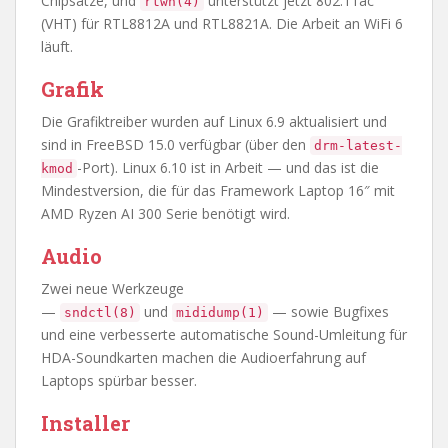
Chipsätze, und
unterstützt jetzt 802.11ac
rtwn(4)
(VHT) für RTL8812A und RTL8821A. Die Arbeit an WiFi 6
läuft.
Grafik
Die Grafiktreiber wurden auf Linux 6.9 aktualisiert und
sind in FreeBSD 15.0 verfügbar (über den
drm-latest-
-Port). Linux 6.10 ist in Arbeit — und das ist die
kmod
Mindestversion, die für das Framework Laptop 16″ mit
AMD Ryzen AI 300 Serie benötigt wird.
Audio
Zwei neue Werkzeuge
—
und
— sowie Bugfixes
sndctl(8)
mididump(1)
und eine verbesserte automatische Sound-Umleitung für
HDA-Soundkarten machen die Audioerfahrung auf
Laptops spürbar besser.
Installer