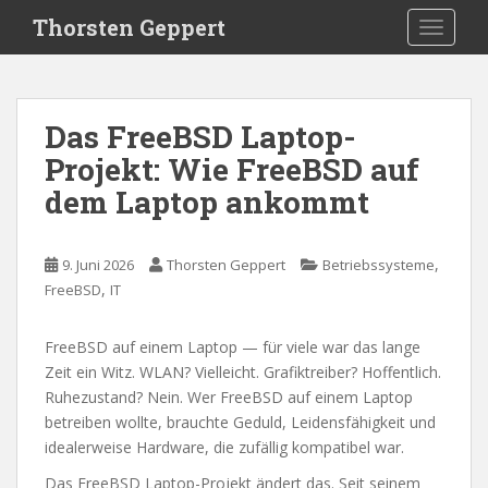
S
Thorsten Geppert
TOGGLE
k
i
p
t
Das FreeBSD Laptop-
o
Projekt: Wie FreeBSD auf
m
a
dem Laptop ankommt
i
n
c
,
9. Juni 2026
Thorsten Geppert
Betriebssysteme
o
,
FreeBSD
IT
n
t
FreeBSD auf einem Laptop — für viele war das lange
e
Zeit ein Witz. WLAN? Vielleicht. Grafiktreiber? Hoffentlich.
n
Ruhezustand? Nein. Wer FreeBSD auf einem Laptop
t
betreiben wollte, brauchte Geduld, Leidensfähigkeit und
idealerweise Hardware, die zufällig kompatibel war.
Das FreeBSD Laptop-Projekt ändert das. Seit seinem