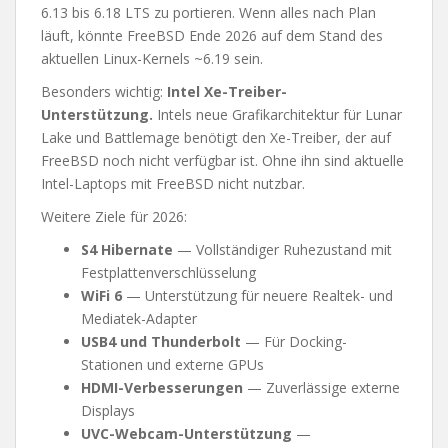
6.13 bis 6.18 LTS zu portieren. Wenn alles nach Plan
läuft, könnte FreeBSD Ende 2026 auf dem Stand des
aktuellen Linux-Kernels ~6.19 sein.
Besonders wichtig:
Intel Xe-Treiber-
Unterstützung.
Intels neue Grafikarchitektur für Lunar
Lake und Battlemage benötigt den Xe-Treiber, der auf
FreeBSD noch nicht verfügbar ist. Ohne ihn sind aktuelle
Intel-Laptops mit FreeBSD nicht nutzbar.
Weitere Ziele für 2026:
S4 Hibernate
— Vollständiger Ruhezustand mit
Festplattenverschlüsselung
WiFi 6
— Unterstützung für neuere Realtek- und
Mediatek-Adapter
USB4 und Thunderbolt
— Für Docking-
Stationen und externe GPUs
HDMI-Verbesserungen
— Zuverlässige externe
Displays
UVC-Webcam-Unterstützung
—