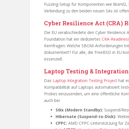
Fuzzing-Setup für Komponenten wie libxml2,
Verbindung zu den beiden neuen SAs ist offensi
Cyber Resilience Act (CRA) 
Die EU verabschiedete den Cyber Resilience 
Foundation hat ein dediziertes
CRA-Readiness
Kernfragen: Welche SBOM-Anforderungen tre
dokumentiert? Für alle, die FreeBSD in EU-ko
essenziell.
Laptop Testing & Integration
Das
Laptop Integration Testing Project
hat e
Kompatibilität auf Laptops automatisiert tes
Probes einzusenden, um eine öffentliche Komp
auch bei:
S0ix (Modern Standby):
Suspend/Resu
Hibernate (Suspend-to-Disk):
Weiter
CPPC:
AMD CPPC-Unterstützung für Zen