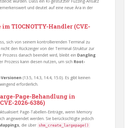
tdeckt wurden. Dass ein KI-gestützter Fuzzing-Ansatz
bemerkenswert und deutet auf eine neue Ära in der
ee im TIOCNOTTY-Handler (CVE-
s, sich von seinem kontrollierenden Terminal zu
 nicht den Rückzeiger von der Terminal-Struktur zur
 Prozess danach beendet wird, bleibt ein
Dangling
ger Prozess kann diesen nutzen, um sich
Root-
-Versionen
(13.5, 14.3, 14.4, 15.0). Es gibt keinen
ingend erforderlich.
Large-Page-Behandlung in
CVE-2026-6386)
ktualisiert Page-Tabellen-Einträge, wenn Memory
ich angewendet werden. Sie berücksichtigte jedoch
Mappings
, die über
shm_create_largepage()