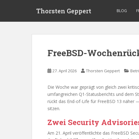
S
Thorsten Geppert
k
BLOG
F
i
p
t
o
m
FreeBSD-Wochenrückbl
a
i
n
27. April 2026
Thorsten Geppert
Betr
c
o
Die Woche war geprägt von gleich zwei kritis
n
umfangreichen Q1-Statusberichts und dem St
t
rückt das End-of-Life für FreeBSD 13 näher — 
e
sitzen.
n
t
Zwei Security Advisorie
Am 21. April veröffentlichte das FreeBSD Sec