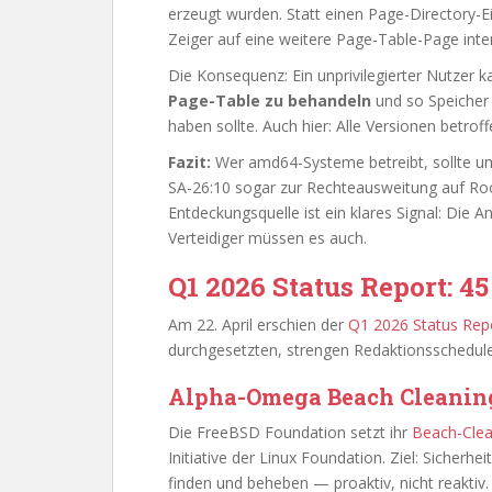
erzeugt wurden. Statt einen Page-Directory-E
Zeiger auf eine weitere Page-Table-Page inter
Die Konsequenz: Ein unprivilegierter Nutzer 
Page-Table zu behandeln
und so Speicher z
haben sollte. Auch hier: Alle Versionen betrof
Fazit:
Wer amd64-Systeme betreibt, sollte um
SA-26:10 sogar zur Rechteausweitung auf Root
Entdeckungsquelle ist ein klares Signal: Die 
Verteidiger müssen es auch.
Q1 2026 Status Report: 4
Am 22. April erschien der
Q1 2026 Status Rep
durchgesetzten, strengen Redaktionsschedule.
Alpha-Omega Beach Cleanin
Die FreeBSD Foundation setzt ihr
Beach-Clea
Initiative der Linux Foundation. Ziel: Sicherh
finden und beheben — proaktiv, nicht reaktiv.