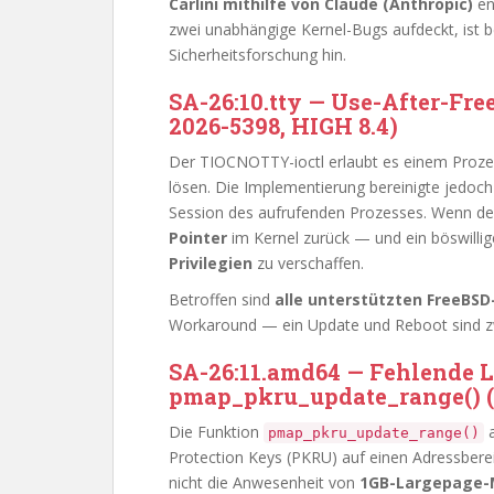
Carlini mithilfe von Claude (Anthropic)
en
zwei unabhängige Kernel-Bugs aufdeckt, ist 
Sicherheitsforschung hin.
SA-26:10.tty — Use-After-Fr
2026-5398, HIGH 8.4)
Der TIOCNOTTY-ioctl erlaubt es einem Prozes
lösen. Die Implementierung bereinigte jedoch
Session des aufrufenden Prozesses. Wenn der
Pointer
im Kernel zurück — und ein böswilli
Privilegien
zu verschaffen.
Betroffen sind
alle unterstützten FreeBSD
Workaround — ein Update und Reboot sind zw
SA-26:11.amd64 — Fehlende 
pmap_pkru_update_range() (
Die Funktion
a
pmap_pkru_update_range()
Protection Keys (PKRU) auf einen Adressbere
nicht die Anwesenheit von
1GB-Largepage-