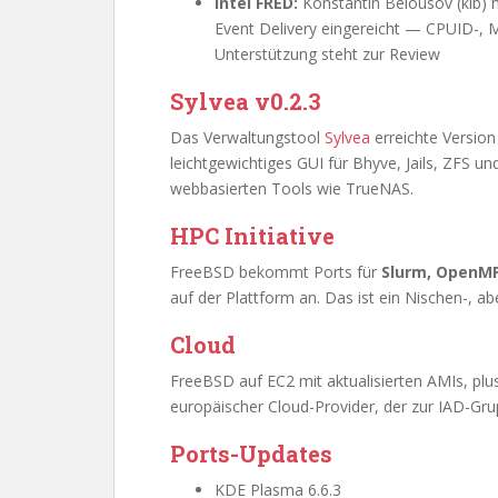
Intel FRED:
Konstantin Belousov (kib) ha
Event Delivery eingereicht — CPUID-, M
Unterstützung steht zur Review
Sylvea v0.2.3
Das Verwaltungstool
Sylvea
erreichte Version 
leichtgewichtiges GUI für Bhyve, Jails, ZFS u
webbasierten Tools wie TrueNAS.
HPC Initiative
FreeBSD bekommt Ports für
Slurm, OpenMP
auf der Plattform an. Das ist ein Nischen-, abe
Cloud
FreeBSD auf EC2 mit aktualisierten AMIs, pl
europäischer Cloud-Provider, der zur IAD-Gru
Ports-Updates
KDE Plasma 6.6.3