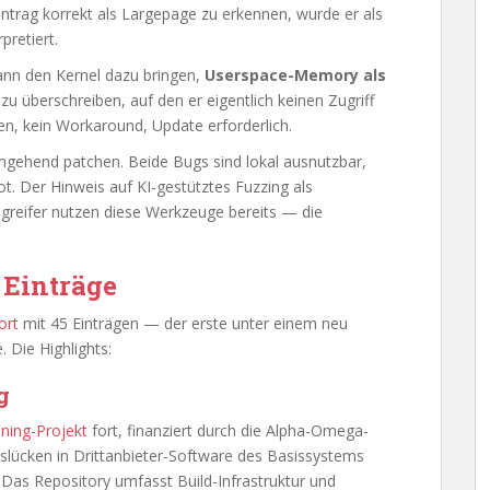
intrag korrekt als Largepage zu erkennen, wurde er als
pretiert.
kann den Kernel dazu bringen,
Userspace-Memory als
u überschreiben, auf den er eigentlich keinen Zugriff
fen, kein Workaround, Update erforderlich.
gehend patchen. Beide Bugs sind lokal ausnutzbar,
. Der Hinweis auf KI-gestütztes Fuzzing als
Angreifer nutzen diese Werkzeuge bereits — die
5 Einträge
ort
mit 45 Einträgen — der erste unter einem neu
 Die Highlights:
g
ning-Projekt
fort, finanziert durch die Alpha-Omega-
eitslücken in Drittanbieter-Software des Basissystems
 Das Repository umfasst Build-Infrastruktur und