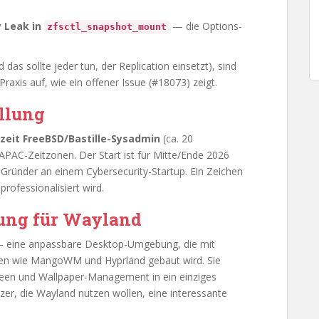
 Leak in
— die Options-
zfsctl_snapshot_mount
das sollte jeder tun, der Replication einsetzt), sind
Praxis auf, wie ein offener Issue (#18073) zeigt.
ellung
lzeit FreeBSD/Bastille-Sysadmin
(ca. 20
PAC-Zeitzonen. Der Start ist für Mitte/Ende 2026
Gründer an einem Cybersecurity-Startup. Ein Zeichen
ofessionalisiert wird.
ung für Wayland
— eine anpassbare Desktop-Umgebung, die mit
en wie MangoWM und Hyprland gebaut wird. Sie
creen und Wallpaper-Management in ein einziges
r, die Wayland nutzen wollen, eine interessante