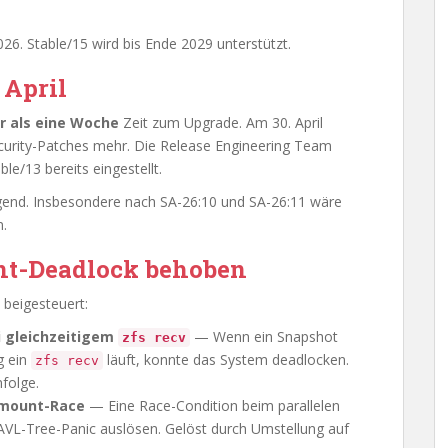
26. Stable/15 wird bis Ende 2029 unterstützt.
 April
r als eine Woche
Zeit zum Upgrade. Am 30. April
curity-Patches mehr. Die Release Engineering Team
le/13 bereits eingestellt.
ringend. Insbesondere nach SA-26:10 und SA-26:11 wäre
n.
nt-Deadlock behoben
 beigesteuert:
 gleichzeitigem
— Wenn ein Snapshot
zfs recv
g ein
läuft, konnte das System deadlocken.
zfs recv
nfolge.
omount-Race
— Eine Race-Condition beim parallelen
VL-Tree-Panic auslösen. Gelöst durch Umstellung auf