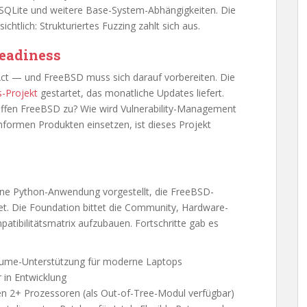
 SQLite und weitere Base-System-Abhängigkeiten. Die
chtlich: Strukturiertes Fuzzing zahlt sich aus.
Readiness
Act — und FreeBSD muss sich darauf vorbereiten. Die
-Projekt
gestartet, das monatliche Updates liefert.
ffen FreeBSD zu? Wie wird Vulnerability-Management
nformen Produkten einsetzen, ist dieses Projekt
ine Python-Anwendung vorgestellt, die FreeBSD-
tet. Die Foundation bittet die Community, Hardware-
atibilitätsmatrix aufzubauen. Fortschritte gab es
me-Unterstützung für moderne Laptops
 in Entwicklung
 2+ Prozessoren (als Out-of-Tree-Modul verfügbar)