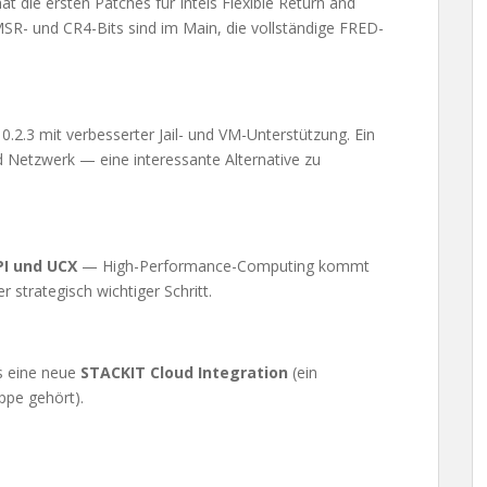
t die ersten Patches für Intels Flexible Return and
SR- und CR4-Bits sind im Main, die vollständige FRED-
0.2.3 mit verbesserter Jail- und VM-Unterstützung. Ein
nd Netzwerk — eine interessante Alternative zu
I und UCX
— High-Performance-Computing kommt
r strategisch wichtiger Schritt.
us eine neue
STACKIT Cloud Integration
(ein
ppe gehört).