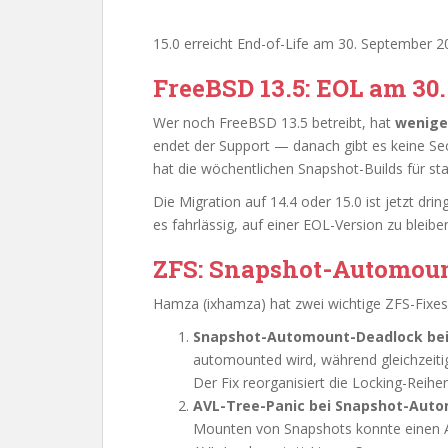
15.0 erreicht End-of-Life am 30. September 20
FreeBSD 13.5: EOL am 30.
Wer noch FreeBSD 13.5 betreibt, hat
wenige
endet der Support — danach gibt es keine Se
hat die wöchentlichen Snapshot-Builds für stab
Die Migration auf 14.4 oder 15.0 ist jetzt d
es fahrlässig, auf einer EOL-Version zu bleibe
ZFS: Snapshot-Automou
Hamza (ixhamza) hat zwei wichtige ZFS-Fixes
Snapshot-Automount-Deadlock bei
automounted wird, während gleichzeiti
Der Fix reorganisiert die Locking-Reihe
AVL-Tree-Panic bei Snapshot-Aut
Mounten von Snapshots konnte einen A