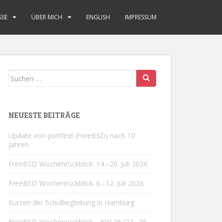
SSE
ÜBER MICH
ENGLISH
IMPRESSUM
Suchen
nach:
NEUESTE BEITRÄGE
Update von portfind (FreeBSD) nach 10
Jahren
FreeBSD Wochenrückblick: 14.–20. Juli 2026
FreeBSD Wochenrückblick: 6.–12. Juli 2026
Kürzen der Schulbegleitung in Hamburg
FreeBSD Wochenrückblick – KW 26 (22.–28.