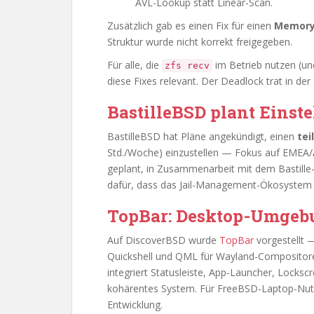
AVL-Lookup statt Linear-Scan.
Zusätzlich gab es einen Fix für einen
Memory
Struktur wurde nicht korrekt freigegeben.
Für alle, die
im Betrieb nutzen (und 
zfs recv
diese Fixes relevant. Der Deadlock trat in der 
BastilleBSD plant Einst
BastilleBSD hat Pläne angekündigt, einen
tei
Std./Woche) einzustellen — Fokus auf EMEA/A
geplant, in Zusammenarbeit mit dem Bastille-
dafür, dass das Jail-Management-Ökosystem pr
TopBar: Desktop-Umgeb
Auf DiscoverBSD wurde
TopBar
vorgestellt 
Quickshell und QML für Wayland-Compositor
integriert Statusleiste, App-Launcher, Locks
kohärentes System. Für FreeBSD-Laptop-Nutze
Entwicklung.