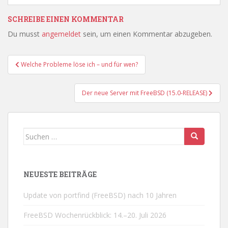
SCHREIBE EINEN KOMMENTAR
Du musst
angemeldet
sein, um einen Kommentar abzugeben.
Beitragsnavigation
Welche Probleme löse ich – und für wen?
Der neue Server mit FreeBSD (15.0-RELEASE)
Suchen
nach:
NEUESTE BEITRÄGE
Update von portfind (FreeBSD) nach 10 Jahren
FreeBSD Wochenrückblick: 14.–20. Juli 2026