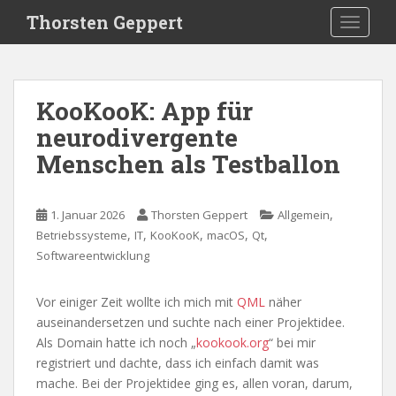
S
Thorsten Geppert
TOGGLE
k
i
p
t
KooKooK: App für
o
neurodivergente
m
a
Menschen als Testballon
i
n
c
,
1. Januar 2026
Thorsten Geppert
Allgemein
o
,
,
,
,
,
Betriebssysteme
IT
KooKooK
macOS
Qt
n
Softwareentwicklung
t
e
Vor einiger Zeit wollte ich mich mit
QML
näher
n
auseinandersetzen und suchte nach einer Projektidee.
t
Als Domain hatte ich noch „
kookook.org
“ bei mir
registriert und dachte, dass ich einfach damit was
mache. Bei der Projektidee ging es, allen voran, darum,