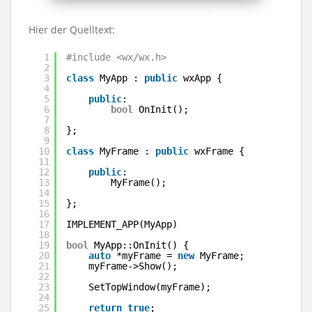
Hier der Quelltext:
1
#include <wx/wx.h>
2
3
class
MyApp : 
public
wxApp {
4
5
public
:
6
bool
OnInit();
7
8
};
9
10
class
MyFrame : 
public
wxFrame {
11
12
public
:
13
MyFrame();
14
15
};
16
17
IMPLEMENT_APP(MyApp)
18
19
bool
MyApp::OnInit() {
20
auto
*myFrame = 
new
MyFrame;
21
myFrame->Show();
22
23
SetTopWindow(myFrame);
24
25
return
true
;