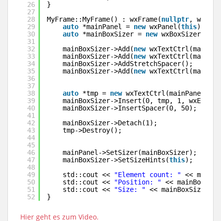
26
}
27
28
MyFrame::MyFrame() : wxFrame(
nullptr
, wxID_A
29
auto
*mainPanel = 
new
wxPanel(
this
);
30
auto
*mainBoxSizer = 
new
wxBoxSizer(wxHO
31
32
mainBoxSizer->Add(
new
wxTextCtrl(mainPan
33
mainBoxSizer->Add(
new
wxTextCtrl(mainPan
34
mainBoxSizer->AddStretchSpacer();
35
mainBoxSizer->Add(
new
wxTextCtrl(mainPan
36
37
38
auto
*tmp = 
new
wxTextCtrl(mainPanel, wx
39
mainBoxSizer->Insert(0, tmp, 1, wxEXPAND
40
mainBoxSizer->InsertSpacer(0, 50);
41
42
mainBoxSizer->Detach(1);
43
tmp->Destroy();
44
45
46
mainPanel->SetSizer(mainBoxSizer);
47
mainBoxSizer->SetSizeHints(
this
);
48
49
std::cout << 
"Element count: "
<< mainBo
50
std::cout << 
"Position: "
<< mainBoxSize
51
std::cout << 
"Size: "
<< mainBoxSizer->G
52
}
Hier geht es zum Video.