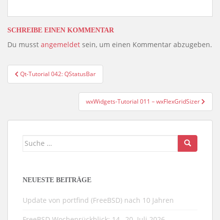
SCHREIBE EINEN KOMMENTAR
Du musst
angemeldet
sein, um einen Kommentar abzugeben.
Beitragsnavigation
Qt-Tutorial 042: QStatusBar
wxWidgets-Tutorial 011 – wxFlexGridSizer
Suche
nach:
NEUESTE BEITRÄGE
Update von portfind (FreeBSD) nach 10 Jahren
FreeBSD Wochenrückblick: 14.–20. Juli 2026