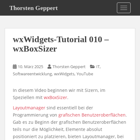
S
Thorsten Geppert
TOGGLE
k
i
p
t
wxWidgets-Tutorial 010 –
o
m
wxBoxSizer
a
i
,
10. März 2025
Thorsten Geppert
IT
n
,
,
Softwareentwicklung
wxWidgets
YouTube
c
o
n
In diesem Video beginnen wir mit Sizern, im
t
Speziellen mit
wxBoxSizer
.
e
Layoutmanager
sind essentiell bei der
n
Programmierung von
grafischen Benutzeroberflächen
.
t
Gab es zu Beginn der grafischen Benutzeroberflächen
teils nur die Möglichkeit, Elemente absolut
positioniert zu platzieren, bieten Layoutmanager, bei