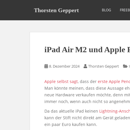
S
k
Thorsten Geppert
BLOG
FREE
i
p
t
o
m
iPad Air M2 und Apple Pe
a
i
n
8. Dezember 2024
Thorsten Geppert
c
o
Apple selbst sagt
, dass der
erste Apple Penc
n
Man könnte meinen, dass diese Aussage eher
t
neue Hardware verkaufen möchte, denn mit e
e
immer noch, wenn auch nicht so angenehm,
n
t
Da das aktuelle iPad keinen
Lightning-Ansc
kann der Stift nicht direkt am Gerät gelade
ein paar Euro kaufen kann.