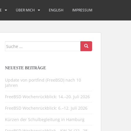
E
ÜBER MICH
ENGLISH
IMPRESSUM
Suche
nach:
NEUESTE BEITRÄGE
Update von portfind (FreeBSD) nach 10
Jahren
FreeBSD Wochenrückblick: 14.–20. Juli 2026
FreeBSD Wochenrückblick: 6.–12. Juli 2026
Kürzen der Schulbegleitung in Hamburg
FreeBSD Wochenrückblick – KW 26 (22.–28.