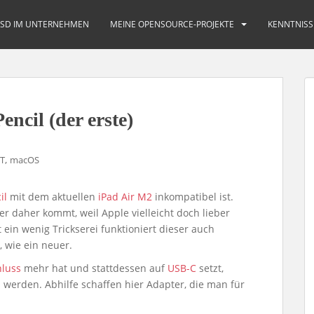
BSD IM UNTERNEHMEN
MEINE OPENSOURCE-PROJEKTE
KENNTNISS
ncil (der erste)
,
IT
macOS
il
mit dem aktuellen
iPad Air M2
inkompatibel ist.
 daher kommt, weil Apple vielleicht doch lieber
in wenig Trickserei funktioniert dieser auch
 wie ein neuer.
hluss
mehr hat und stattdessen auf
USB-C
setzt,
n werden. Abhilfe schaffen hier Adapter, die man für