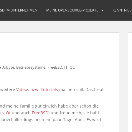
BSD IM UNTERNEHMEN
MEINE OPENSOURCE-PROJEKTE
KENNTNISS
,
,
,
,
,
Arbyte
Betriebssysteme
FreeBSD
IT
Qt
 weitere
Videos bzw. Tutorials
machen soll. Das freut
nd meine Familie gut ein, ich habe aber schon die
ts
,
Qt
und auch
FreeBSD
) und freue mich, sie bald
auert allerdings noch ein paar Tage. Aber: Es wird