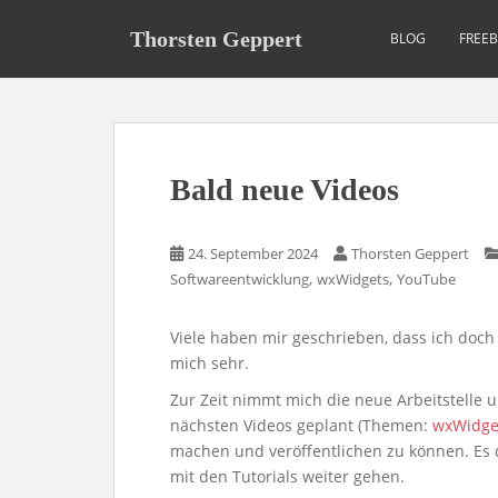
S
k
Thorsten Geppert
BLOG
FREE
i
p
t
o
m
Bald neue Videos
a
i
n
24. September 2024
Thorsten Geppert
c
,
,
Softwareentwicklung
wxWidgets
YouTube
o
n
Viele haben mir geschrieben, dass ich doch
t
mich sehr.
e
n
Zur Zeit nimmt mich die neue Arbeitstelle u
t
nächsten Videos geplant (Themen:
wxWidge
machen und veröffentlichen zu können. Es d
mit den Tutorials weiter gehen.