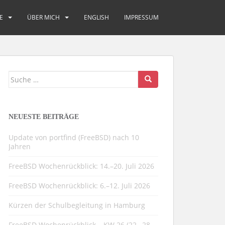
E
ÜBER MICH
ENGLISH
IMPRESSUM
Suche
nach:
NEUESTE BEITRÄGE
Update von portfind (FreeBSD) nach 10
Jahren
FreeBSD Wochenrückblick: 14.–20. Juli 2026
FreeBSD Wochenrückblick: 6.–12. Juli 2026
Kürzen der Schulbegleitung in Hamburg
FreeBSD Wochenrückblick – KW 26 (22.–28.