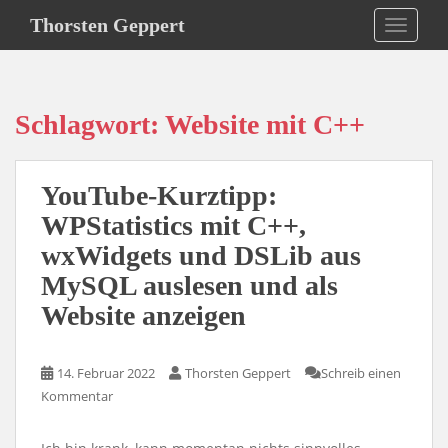
S
Thorsten Geppert
TOGGLE
k
i
p
t
Schlagwort:
Website mit C++
o
m
a
YouTube-Kurztipp:
i
n
WPStatistics mit C++,
c
wxWidgets und DSLib aus
o
MySQL auslesen und als
n
t
Website anzeigen
e
n
14. Februar 2022
Thorsten Geppert
Schreib einen
t
Kommentar