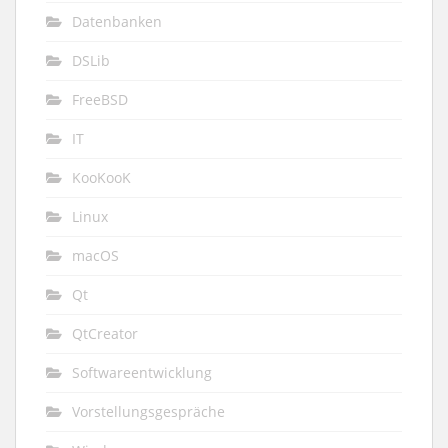
Datenbanken
DSLib
FreeBSD
IT
KooKooK
Linux
macOS
Qt
QtCreator
Softwareentwicklung
Vorstellungsgespräche