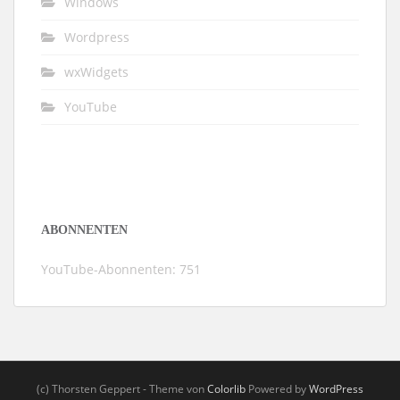
Windows
Wordpress
wxWidgets
YouTube
ABONNENTEN
YouTube-Abonnenten: 751
(c) Thorsten Geppert - Theme von
Colorlib
Powered by
WordPress