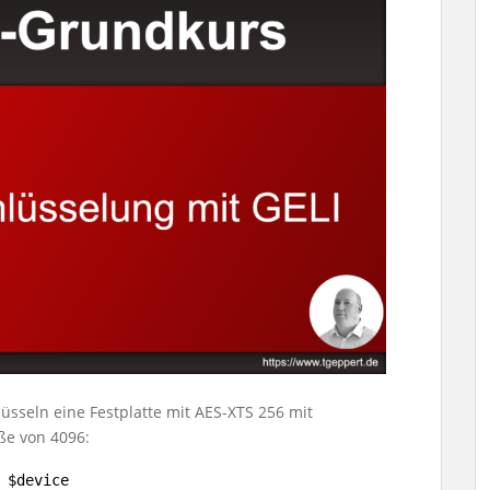
lüsseln eine Festplatte mit AES-XTS 256 mit
ße von 4096:
 $device