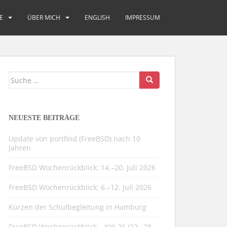
E
ÜBER MICH
ENGLISH
IMPRESSUM
Suche
nach:
NEUESTE BEITRÄGE
Update von portfind (FreeBSD) nach 10
Jahren
FreeBSD Wochenrückblick: 14.–20. Juli 2026
FreeBSD Wochenrückblick: 6.–12. Juli 2026
Kürzen der Schulbegleitung in Hamburg
FreeBSD Wochenrückblick – KW 26 (22.–28.