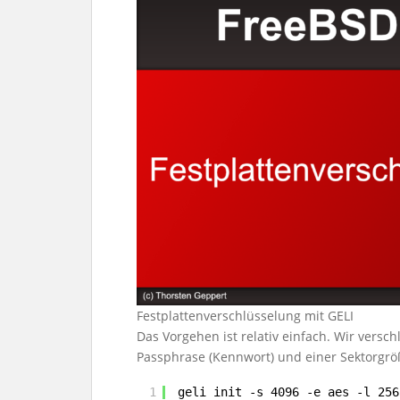
Festplattenverschlüsselung mit GELI
Das Vorgehen ist relativ einfach. Wir versch
Passphrase (Kennwort) und einer Sektorgrö
1
geli init -s 4096 -e aes -l 256