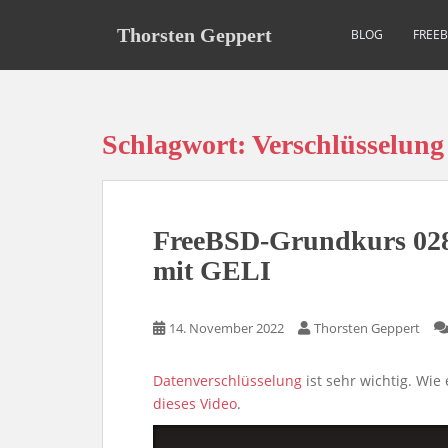
S
k
Thorsten Geppert
BLOG
FREE
i
p
t
o
Schlagwort:
Verschlüsselung
m
a
i
n
FreeBSD-Grundkurs 028:
c
o
mit GELI
n
t
14. November 2022
Thorsten Geppert
e
n
t
Datenverschlüsselung
ist sehr wichtig. Wie
dieses Video
.