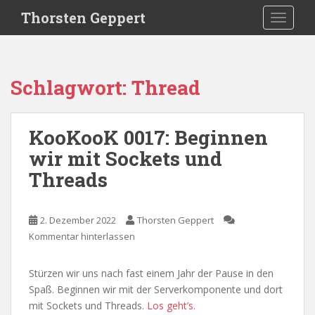
S
Thorsten Geppert
TOGGLE
k
i
p
t
Schlagwort:
Thread
o
m
a
KooKooK 0017: Beginnen
i
wir mit Sockets und
n
c
Threads
o
n
t
2. Dezember 2022
Thorsten Geppert
e
Kommentar hinterlassen
n
t
Stürzen wir uns nach fast einem Jahr der Pause in den
Spaß. Beginnen wir mit der Serverkomponente und dort
mit Sockets und Threads.
Los geht’s.