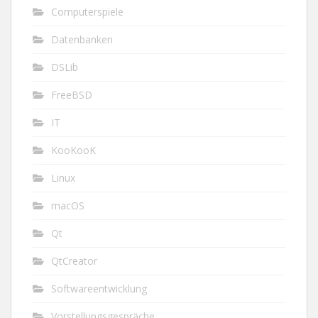
Computerspiele
Datenbanken
DSLib
FreeBSD
IT
KooKooK
Linux
macOS
Qt
QtCreator
Softwareentwicklung
Vorstellungsgespräche