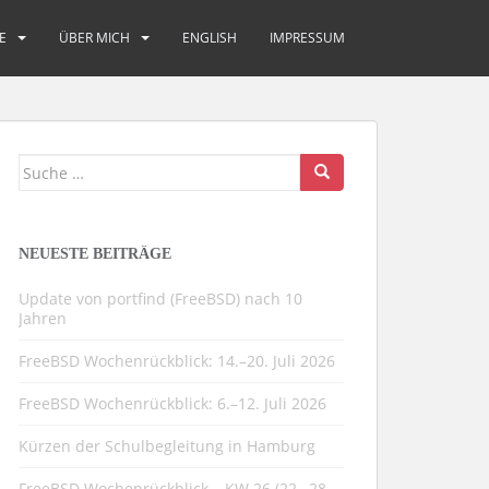
E
ÜBER MICH
ENGLISH
IMPRESSUM
Suche
nach:
NEUESTE BEITRÄGE
Update von portfind (FreeBSD) nach 10
Jahren
FreeBSD Wochenrückblick: 14.–20. Juli 2026
FreeBSD Wochenrückblick: 6.–12. Juli 2026
Kürzen der Schulbegleitung in Hamburg
FreeBSD Wochenrückblick – KW 26 (22.–28.