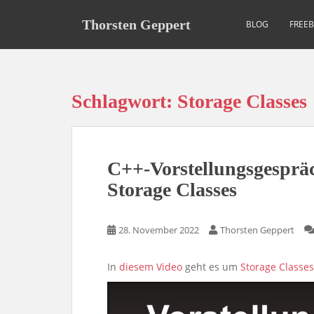
S
k
Thorsten Geppert
BLOG
FREE
i
p
t
o
Schlagwort:
Storage Classes
m
a
i
n
C++-Vorstellungsgespräc
c
o
Storage Classes
n
t
28. November 2022
Thorsten Geppert
e
n
t
In
diesem Video
geht es um
Storage Classes