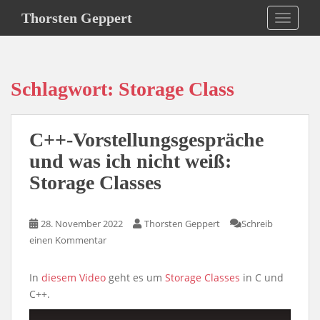
S
Thorsten Geppert
TOGGLE
k
i
p
t
Schlagwort:
Storage Class
o
m
a
C++-Vorstellungsgespräche
i
n
und was ich nicht weiß:
c
Storage Classes
o
n
t
28. November 2022
Thorsten Geppert
Schreib
e
einen Kommentar
n
t
In
diesem Video
geht es um
Storage Classes
in C und
C++.