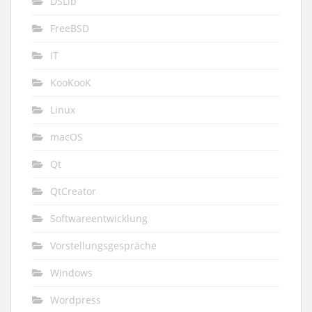
DSLib
FreeBSD
IT
KooKooK
Linux
macOS
Qt
QtCreator
Softwareentwicklung
Vorstellungsgespräche
Windows
Wordpress