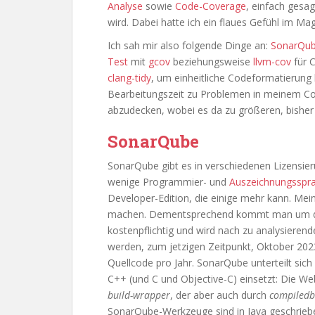
Analyse
sowie
Code-Coverage
, einfach gesa
wird. Dabei hatte ich ein flaues Gefühl im Ma
Ich sah mir also folgende Dinge an:
SonarQu
Test
mit
gcov
beziehungsweise
llvm-cov
für 
clang-tidy
, um einheitliche Codeformatierun
Bearbeitungszeit zu Problemen in meinem Cod
abzudecken, wobei es da zu größeren, bishe
SonarQube
SonarQube gibt es in verschiedenen Lizensie
wenige Programmier- und
Auszeichnungsspr
Developer-Edition, die einige mehr kann. Mei
machen. Dementsprechend kommt man um die 
kostenpflichtig und wird nach zu analysierend
werden, zum jetzigen Zeitpunkt, Oktober 202
Quellcode pro Jahr. SonarQube unterteilt sic
C++ (und C und Objective-C) einsetzt: Die Webs
build-wrapper
, der aber auch durch
compiledb
SonarQube-Werkzeuge sind in Java geschriebe