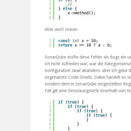
3
//
4
} 
else
{
5
x->method();
6
}
Aber auch sowas:
1
const
int
x = 10;
2
return
x == 10 ? a : b;
SonarQube stufte diese Fehler als Bugs ein un
ich nicht zufrieden war, war die Kategorisieru
Konfiguration zwar abändern, aber ich gebe d
sogenannte Code-Smells. Dabei handelt es si
sondern dem in SonarQube eingestellten Regel
Fall gilt eine Einrückungstiefe innerhalb von Kon
1
if
(
true
) {
2
if
(
true
) {
3
if
(
true
) {
4
if
(
true
) {
5
}
6
}
7
}