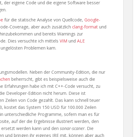
gt, der eigene Code und die eigene Software besser
gen.
be
für die statische Analyse von Quellcode,
Google-
Code-Coverage, aber auch zusätzlich
clang-format
und
g hinzubekommen und bereits Warnings zur
e. Dies versuchte ich mittels
VIM
und
ALE
r ungelösten Problemen kam.
rungsmodellen. Neben der Community-Edition, die nur
achen
beherrscht, gibt es beispielsweise auch die
ne Erfahrungen habe ich mit C++-Code versucht, zu
Developer-Edition nicht herum. Diese ist
en Zeilen von Code gezahlt. Das kann schnell teuer
3, kostet das System 150 USD für 100.000 Zeilen
h in unterschiedliche Programme, sofern man es für
ite, auf der die Ergebnisse illustriert werden, den
ersetzt werden kann und den
sonar-scaner
. Die
n und bringen ihr eigenes JRE mit, können aber auch