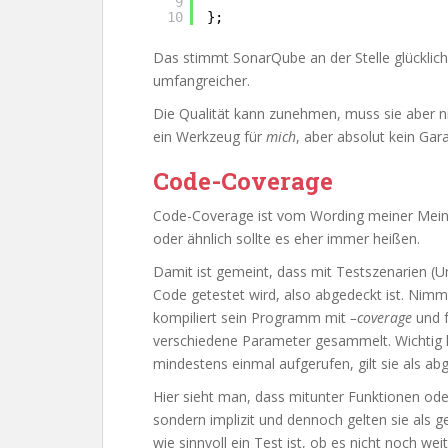
9
10
};
Das stimmt SonarQube an der Stelle glücklich
umfangreicher.
Die Qualität kann zunehmen, muss sie aber nic
ein Werkzeug für
mich
, aber absolut kein Gar
Code-Coverage
Code-Coverage ist vom Wording meiner Meinu
oder ähnlich sollte es eher immer heißen.
Damit ist gemeint, dass mit Testszenarien (U
Code getestet wird, also abgedeckt ist. Nimm
kompiliert sein Programm mit
–coverage
und f
verschiedene Parameter gesammelt. Wichtig hi
mindestens einmal aufgerufen, gilt sie als ab
Hier sieht man, dass mitunter Funktionen ode
sondern implizit und dennoch gelten sie als 
wie sinnvoll ein Test ist, ob es nicht noch wei