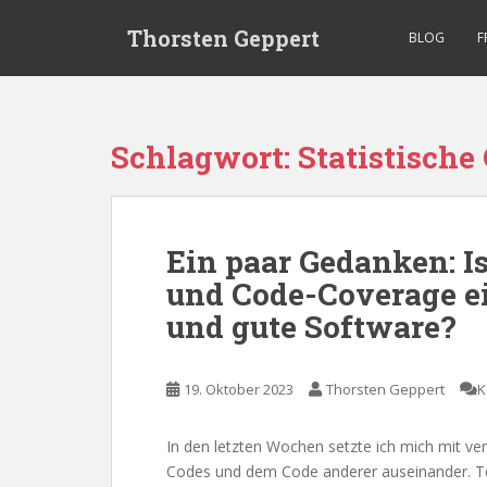
S
Thorsten Geppert
k
BLOG
F
i
p
t
o
Schlagwort:
Statistisch
m
a
i
n
Ein paar Gedanken: I
c
und Code-Coverage ei
o
n
und gute Software?
t
e
n
19. Oktober 2023
Thorsten Geppert
K
t
In den letzten Wochen setzte ich mich mit 
Codes und dem Code anderer auseinander. Tei