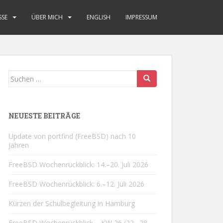
SSE
ÜBER MICH
ENGLISH
IMPRESSUM
Suchen
nach:
NEUESTE BEITRÄGE
Update von portfind (FreeBSD) nach 10
Jahren
FreeBSD Wochenrückblick: 14.–20. Juli 2026
FreeBSD Wochenrückblick: 6.–12. Juli 2026
Kürzen der Schulbegleitung in Hamburg
FreeBSD Wochenrückblick – KW 26 (22.–28.