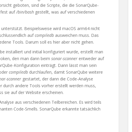
rsicht geboten, sind die Scripte, die die SonarQube-
fest auf
/bin/bash
gestellt, was auf verschiedenen
s unterstützt. Beispielsweise wird macOS arm64 nicht
schlussendlich auf
compiledb
ausweichen muss. Das
iedene Tools. Darum soll es hier aber nicht gehen.
nstalliert und initial konfiguriert wurde, erstellt man
n Token, den man dann beim
sonar-scanner
entweder auf
rQube-Konfiguration einträgt. Dann lässt man sein
oder
compiledb
durchlaufen, damit SonarQube weitere
nar-scanner
gestartet, der dann die Code-Analyse
er durch andere Tools vorher erstellt werden muss,
ss sie auf der Website erscheinen.
Analyse aus verschiedenen Teilbereichen. Es wird teils
nanten Code-Smells. SonarQube erkannte tatsächlich