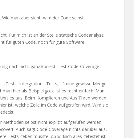
. Wie man aber sieht, wird der Code selbst
ht. Für mich ist an der Stelle statische Codeanalyse
ant für guten Code, noch für gute Software.
ng nach nicht ganz korrekt. Test-Code-Coverage
nit-Tests, Intergrations-Tests, …) eine gewisse Menge
t man hier als Beispiel
gcov
, ist es recht einfach. Man
ührt es aus. Beim Kompilieren und Ausführen werden
er ist, welche Zeile im Code aufgerufen wird. Wird sie
gedeckt.
r Methoden selbst nicht explizit aufgerufen werden,
gecovert. Auch sagt Code-Coverage nichts darüber aus,
tere Tests geben müsste, ob wirklich alles getestet ist