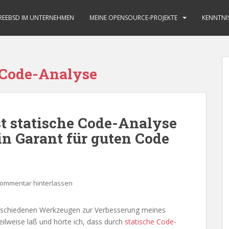
REEBSD IM UNTERNEHMEN
MEINE OPENSOURCE-PROJEKTE
KENNTNI
e Code-Analyse
st statische Code-Analyse
n Garant für guten Code
ommentar hinterlassen
verschiedenen Werkzeugen zur Verbesserung meines
lweise laß und hörte ich, dass durch
statische Code-