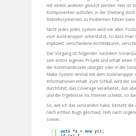
mit einem anderen genutzt werden. Hier ist Vo
Komponenten aufrufen, in der Shebang doch 
Betriebssystemen zu Problemen führen kann.
Nicht jedes jedes System wird mit allen Tool
vom
build-wrapper
unterstützt, so dass man 
impliziert: verschiedene Architekturen, versch
Der Vorgang ist folgender: nachdem SonarQube i
sein erstes eigenes Projekt und erhält eine
der Kommandozeile übergibt oder in die Sona
Make-System einmal mit dem
build-wrapper
Informationen erhält. Zum Schluß wird der
so
durchführt, das Coverage verarbeitet, das ab
und die Ergebnisse ins Internet schiebt, so da
So, wie ich das verstanden habe, besteht die 
nach echten Bugs geschaut, teils nach sogen
sowas:
1
auto
*x = 
new
y();
2
if
(x) {