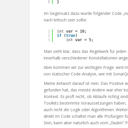
8
}
Im Gegensatz dazu wurde folgender Code „nu
nach kritisch sein sollte:
1
int
var = 10;
2
if
(
true
)
3
int
var = 5;
Man sieht klar, dass das Regelwerk für jede
innerhalb verschiedener Konstellationen ang
Aber kommen wir zur wichtigen Frage: wird 
von statischer Code-Analyse, wie mit SonarQ
Meine Antwort darauf ist nein. Das Positive 
gefunden hat, das meiste Andere war eher k
Kontext. Es prüft nicht, ob Abläufe richtig sin
Toolkits bestimmte Voraussetzungen haben, a
auch nicht die Logik oder Algorithmen. Weite
direkt im Code schaltet man alle Prüfungen fü
Sinn, kann aber natürlich auch vom „faulen“