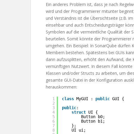
Ein anderes Problem ist, dass je nach Regel
wird und der Programmierer mitunter beginnt
und Verständnis ist die Übersichtseite (z.B. i
einsehbar und auch Entscheidungsträger könn
Symbolen auf die vermeintliche Qualität der
beurteilen. Somit könnte der Programmierer n
umgehen. Ein Beispiel: In SonarQube dürfen 
Membern bestehen. Spätestens bei GUIs kann
dann aufzusplitten, erhöht den Aufwand, die 
vernünftigen Nutzwert. In diesem Fall könnte
Klassen und/oder Structs zu arbeiten, um dies
gesamte GUI-Datei in der Konfiguration aus
herauskommen:
1
class
MyGUI : 
public
GUI {
2
3
public
:
4
struct
UI {
5
Button b0;
6
Button b1;
7
};
8
UI ui;