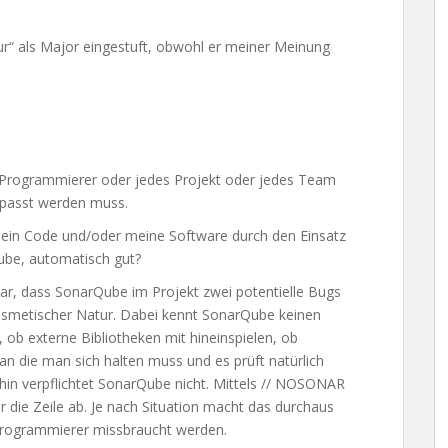
r“ als Major eingestuft, obwohl er meiner Meinung
n Programmierer oder jedes Projekt oder jedes Team
epasst werden muss.
mein Code und/oder meine Software durch den Einsatz
ube, automatisch gut?
war, dass SonarQube im Projekt zwei potentielle Bugs
osmetischer Natur. Dabei kennt SonarQube keinen
d, ob externe Bibliotheken mit hineinspielen, ob
n die man sich halten muss und es prüft natürlich
rhin verpflichtet SonarQube nicht. Mittels // NOSONAR
r die Zeile ab. Je nach Situation macht das durchaus
 Programmierer missbraucht werden.