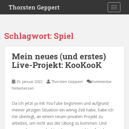
S
Thorsten Geppert
TOGGLE
k
i
p
t
Schlagwort:
Spiel
o
m
a
Mein neues (und erstes)
i
Live-Projekt: KooKooK
n
c
o
25. Januar 2022
Thorsten Geppert
Kommentar
n
hinterlassen
t
e
n
Da ich jetzt ja mit YouTube begonnen und aufgrund
t
meiner jetzigen Situation ein wenig Zeit habe, habe ich
mir überlegt, an einem neuen privaten Projekt zu
arbeiten, um nicht aus der Übung zu kommen. Und