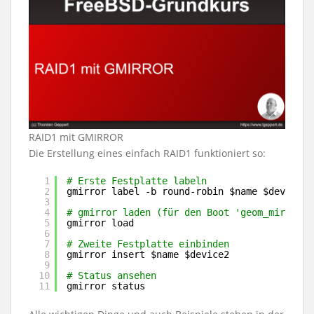
RAID1 mit GMIRROR
Die Erstellung eines einfach RAID1 funktioniert so:
1
# Erste Festplatte labeln
2
gmirror label -b round-robin $name $device1
3
4
# gmirror laden (für den Boot 'geom_mirror_l
5
gmirror load
6
7
# Zweite Festplatte einbinden
8
gmirror insert $name $device2
9
10
# Status ansehen
11
gmirror status