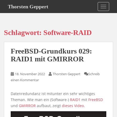
S
Thorsten Geppert
TOGGLE
k
i
p
t
Schlagwort:
Software-RAID
o
m
a
FreeBSD-Grundkurs 029:
i
n
RAID1 mit GMIRROR
c
o
18. November 2022
Thorsten Geppert
Schreib
n
einen Kommentar
t
e
n
Datenredundanz ist mitunter ein sehr wichtiges
t
Theman. Wie man ein (Software-)
RAID1
mit
FreeBSD
und
GMIRROR
aufbaut, zeigt
dieses Video
.