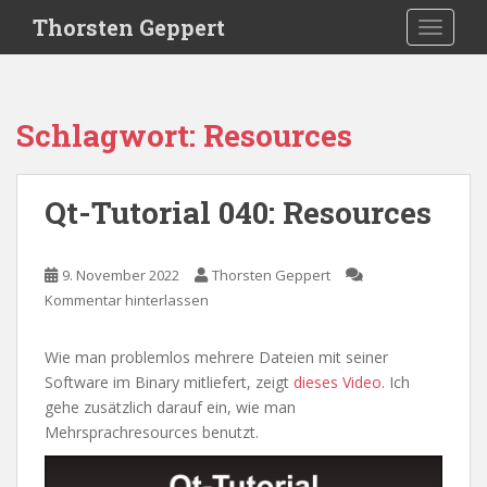
S
Thorsten Geppert
TOGGLE
k
i
p
t
Schlagwort:
Resources
o
m
a
Qt-Tutorial 040: Resources
i
n
c
9. November 2022
Thorsten Geppert
o
Kommentar hinterlassen
n
t
Wie man problemlos mehrere Dateien mit seiner
e
Software im Binary mitliefert, zeigt
dieses Video
. Ich
n
gehe zusätzlich darauf ein, wie man
t
Mehrsprachresources benutzt.