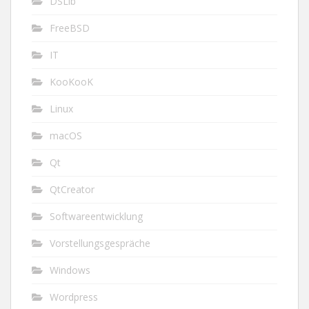
DSLib
FreeBSD
IT
KooKooK
Linux
macOS
Qt
QtCreator
Softwareentwicklung
Vorstellungsgespräche
Windows
Wordpress